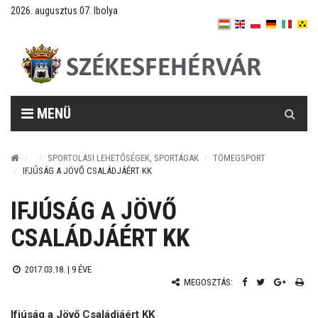
2026. augusztus 07. Ibolya
Keresés
MENÜ
SPORTOLÁSI LEHETŐSÉGEK, SPORTÁGAK
TÖMEGSPORT
IFJÚSÁG A JÖVŐ CSALÁDJÁÉRT KK
IFJÚSÁG A JÖVŐ
CSALÁDJÁÉRT KK
2017.03.18. |
9 ÉVE
MEGOSZTÁS:
Ifjúság a Jövő Családjáért KK