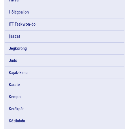
Hőlégballon
ITF Taekwon-do
Íjászat
Jégkorong
Judo
Kajak-kenu
Karate
Kempo
Kerékpár
Kézilabda