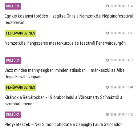
KULTÚRA
2026.08.06. 16:37
Egy kis kosárnyi törődés – segítse Ön is a Nemzetközi Néptáncfesztivál
résztvevőit!
FEHÉRVÁRI SZÍNES
2026.08.06. 16:03
Nemzetközi hangszeres mesterkurzus és fesztivál Fehérvárcsurgón
KULTÚRA
2026.08.06. 14:19
Jazz minden mennyiségben, minden stílusban! – már készül az Alba
Regia Feszt színpada
FEHÉRVÁRI SZÍNES
2026.08.06. 13:41
Királyok a Belvárosban - 18 órakor indul a Vörösmarty Színháztól a
szombati menet
KULTÚRA
2026.08.06. 13:35
Pletykafészek – Neil Simon bohózata a Csajághy Laura Színpadon