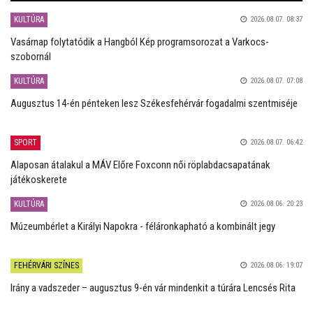
KULTÚRA
2026.08.07. 08:37
Vasárnap folytatódik a Hangból Kép programsorozat a Varkocs-
szobornál
KULTÚRA
2026.08.07. 07:08
Augusztus 14-én pénteken lesz Székesfehérvár fogadalmi szentmiséje
SPORT
2026.08.07. 06:42
Alaposan átalakul a MÁV Előre Foxconn női röplabdacsapatának
játékoskerete
KULTÚRA
2026.08.06. 20:23
Múzeumbérlet a Királyi Napokra - féláronkapható a kombinált jegy
FEHÉRVÁRI SZÍNES
2026.08.06. 19:07
Irány a vadszeder – augusztus 9-én vár mindenkit a túrára Lencsés Rita