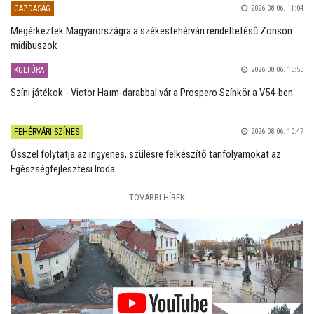
GAZDASÁG
2026.08.06. 11:04
Megérkeztek Magyarországra a székesfehérvári rendeltetésű Zonson
midibuszok
KULTÚRA
2026.08.06. 10:53
Színi játékok - Victor Haïm-darabbal vár a Prospero Színkör a V54-ben
FEHÉRVÁRI SZÍNES
2026.08.06. 10:47
Ősszel folytatja az ingyenes, szülésre felkészítő tanfolyamokat az
Egészségfejlesztési Iroda
TOVÁBBI HÍREK