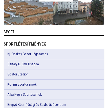
SPORT
SPORTLÉTESÍTMÉNYEK
Ifj. Ocskay Gábor Jégcsarnok
Csitáry G. Emil Uszoda
Sóstói Stadion
Köfém Sportcsarnok
Alba Regia Sportcsarnok
Bregyó Közi Ifjúsági és Szabadidőcentrum