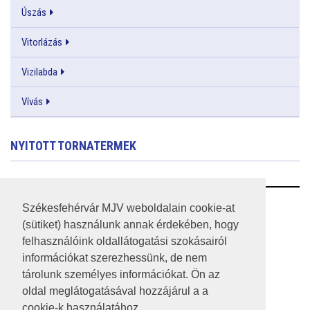
Úszás
Vitorlázás
Vizilabda
Vívás
NYITOTT TORNATERMEK
RSS
Székesfehérvár MJV weboldalain cookie-at
(sütiket) használunk annak érdekében, hogy
A HONLAP 2017.03.31-I ÁLLAPOTA
felhasználóink oldallátogatási szokásairól
információkat szerezhessünk, de nem
JOGI NYILATKOZAT
tárolunk személyes információkat. Ön az
IMPRESSZUM
oldal meglátogatásával hozzájárul a a
cookie-k használatához.