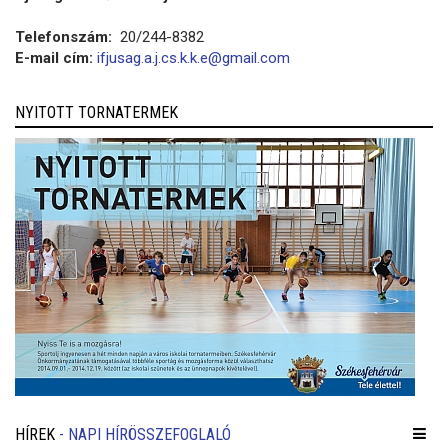
Telefonszám:
20/244-8382
E-mail cím:
ifjusag.a.j.cs.k.k.e@gmail.com
NYITOTT TORNATERMEK
HÍREK
- NAPI HÍRÖSSZEFOGLALÓ