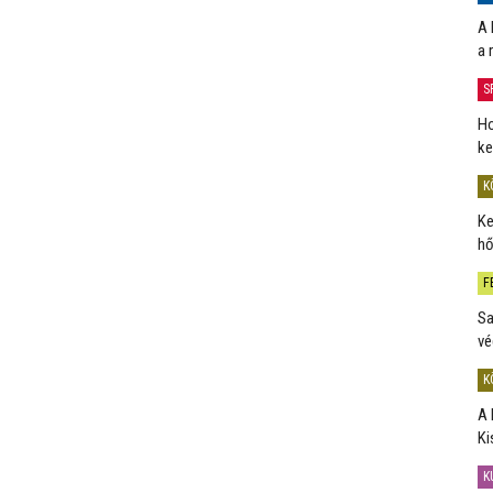
A 
a 
S
Ho
ke
K
Ke
hő
F
Sa
vé
K
A 
Ki
K