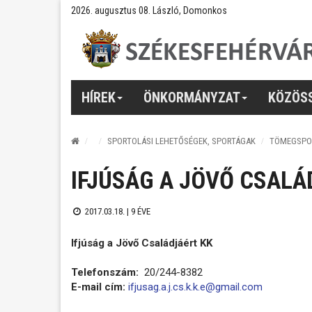
2026. augusztus 08. László, Domonkos
HÍREK
ÖNKORMÁNYZAT
KÖZÖS
SPORTOLÁSI LEHETŐSÉGEK, SPORTÁGAK
TÖMEGSPO
IFJÚSÁG A JÖVŐ CSALÁ
2017.03.18. |
9 ÉVE
Ifjúság a Jövő Családjáért KK
Telefonszám:
20/244-8382
E-mail cím:
ifjusag.a.j.cs.k.k.e@gmail.com