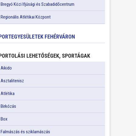
Bregyó Közi Ifjúsági és Szabadidőcentrum
Regionális Atlétikai Központ
PORTEGYESÜLETEK FEHÉRVÁRON
PORTOLÁSI LEHETŐSÉGEK, SPORTÁGAK
Aikido
Asztalitenisz
Atlétika
Birkózás
Box
Falmászás és sziklamászás