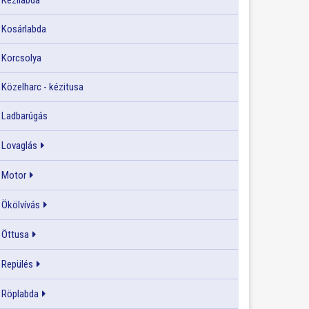
Kézilabda
Kosárlabda
Korcsolya
Közelharc - kézitusa
Ladbarúgás
Lovaglás
Motor
Ökölvívás
Öttusa
Repülés
Röplabda