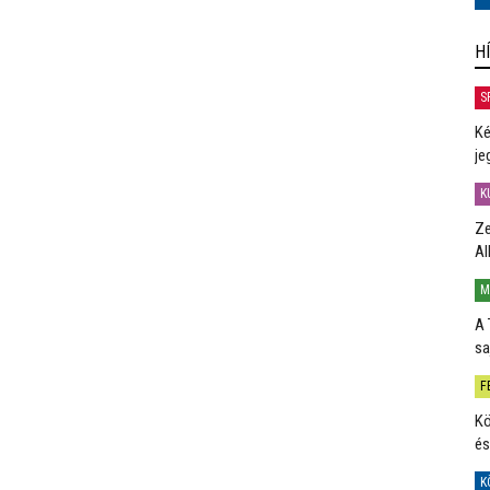
H
S
Ké
je
K
Ze
Al
M
A 
sa
F
Kö
és
K