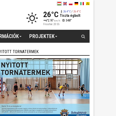
26°C
26.4°C
/
26.4°C
Tiszta égbolt
2.97
348°
km/h
Frissítve: 20:55
Keresés
ORMÁCIÓK
PROJEKTEK
YITOTT TORNATERMEK