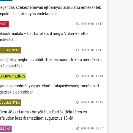
legendás székesfehérvári ejtőernyős alakulatra emlékeztek
repülős és ejtőernyős emlékműnél
PORT
2026.08.07. 13:17
kisok viadala – hat fiatal küzd meg a Volán-keretbe
rülésért
ÖZLEMÉNYEK
2026.08.07. 13:11
dd éjfélig meghosszabbították és másodfokúra mérséklik a
ségriasztást
EHÉRVÁRI SZÍNES
2026.08.07. 10:48
jnos az eredmény egyértelmű - talajnedvesség-méréseket
geztek a parkokban
ÖZLEMÉNYEK
2026.08.07. 10:45
Bem József utca környékén, a Bartók Béla téren és
sfaludon lesz áramszünet augusztus 10-én
ULTÚRA
2026.08.07. 08:37