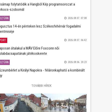
sárnap folytatódik a Hangból Kép programsorozat a
rkocs-szobornál
ULTÚRA
2026.08.07. 07:08
gusztus 14-én pénteken lesz Székesfehérvár fogadalmi
entmiséje
PORT
2026.08.07. 06:42
aposan átalakul a MÁV Előre Foxconn női
plabdacsapatának játékoskerete
ULTÚRA
2026.08.06. 20:23
zeumbérlet a Királyi Napokra - féláronkapható a kombinált
gy
TOVÁBBI HÍREK