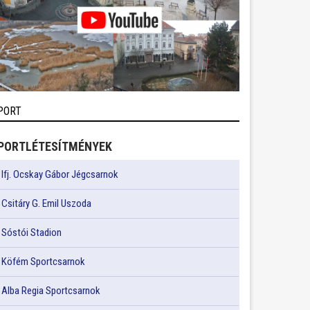
PORT
PORTLÉTESÍTMÉNYEK
Ifj. Ocskay Gábor Jégcsarnok
Csitáry G. Emil Uszoda
Sóstói Stadion
Köfém Sportcsarnok
Alba Regia Sportcsarnok