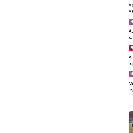
Va
Va
K
Au
sz
S
Al
rö
K
Mú
je