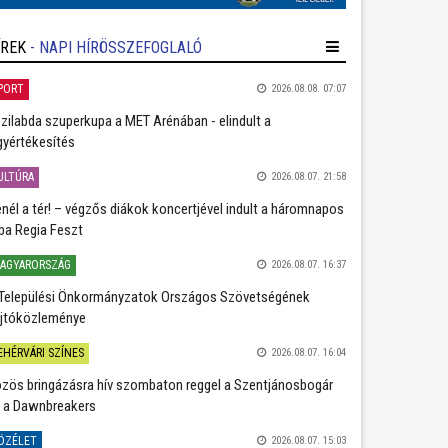
ÍREK
- NAPI HÍRÖSSZEFOGLALÓ
PORT
2026.08.08. 07:07
zilabda szuperkupa a MET Arénában - elindult a
gyértékesítés
ULTÚRA
2026.08.07. 21:58
nél a tér! – végzős diákok koncertjével indult a háromnapos
ba Regia Feszt
AGYARORSZÁG
2026.08.07. 16:37
Települési Önkormányzatok Országos Szövetségének
jtóközleménye
EHÉRVÁRI SZÍNES
2026.08.07. 16:04
zös bringázásra hív szombaton reggel a Szentjánosbogár
 a Dawnbreakers
ÖZÉLET
2026.08.07. 15:03