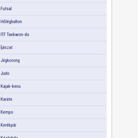
Futsal
Hőlégballon
ITF Taekwon-do
Íjászat
Jégkorong
Judo
Kajak-kenu
Karate
Kempo
Kerékpár