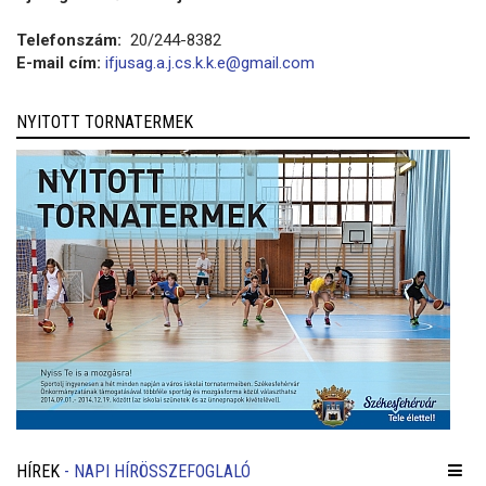
Telefonszám:
20/244-8382
E-mail cím:
ifjusag.a.j.cs.k.k.e@gmail.com
NYITOTT TORNATERMEK
HÍREK
- NAPI HÍRÖSSZEFOGLALÓ