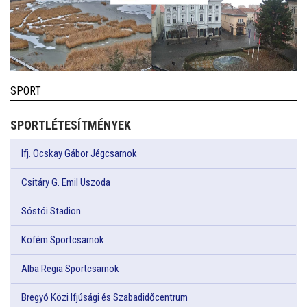
SPORT
SPORTLÉTESÍTMÉNYEK
Ifj. Ocskay Gábor Jégcsarnok
Csitáry G. Emil Uszoda
Sóstói Stadion
Köfém Sportcsarnok
Alba Regia Sportcsarnok
Bregyó Közi Ifjúsági és Szabadidőcentrum