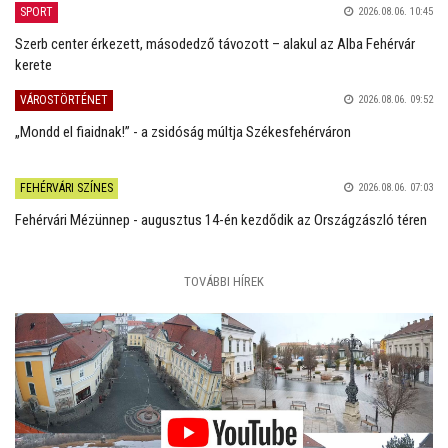
SPORT
2026.08.06. 10:45
Szerb center érkezett, másodedző távozott – alakul az Alba Fehérvár
kerete
VÁROSTÖRTÉNET
2026.08.06. 09:52
„Mondd el fiaidnak!” - a zsidóság múltja Székesfehérváron
FEHÉRVÁRI SZÍNES
2026.08.06. 07:03
Fehérvári Mézünnep - augusztus 14-én kezdődik az Országzászló téren
TOVÁBBI HÍREK