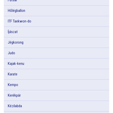
Hőlégballon
ITF Taekwon-do
Íjászat
Jégkorong
Judo
Kajak-kenu
Karate
Kempo
Kerékpár
Kézilabda