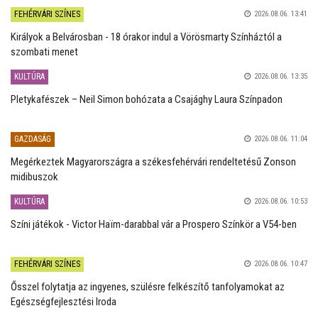
FEHÉRVÁRI SZÍNES
2026.08.06. 13:41
Királyok a Belvárosban - 18 órakor indul a Vörösmarty Színháztól a
szombati menet
KULTÚRA
2026.08.06. 13:35
Pletykafészek – Neil Simon bohózata a Csajághy Laura Színpadon
GAZDASÁG
2026.08.06. 11:04
Megérkeztek Magyarországra a székesfehérvári rendeltetésű Zonson
midibuszok
KULTÚRA
2026.08.06. 10:53
Színi játékok - Victor Haïm-darabbal vár a Prospero Színkör a V54-ben
FEHÉRVÁRI SZÍNES
2026.08.06. 10:47
Ősszel folytatja az ingyenes, szülésre felkészítő tanfolyamokat az
Egészségfejlesztési Iroda