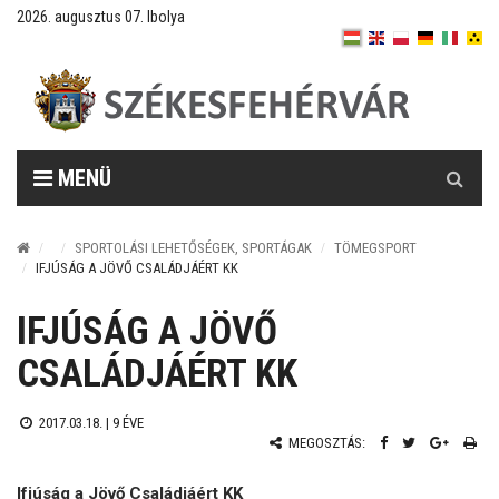
2026. augusztus 07. Ibolya
Keresés
MENÜ
SPORTOLÁSI LEHETŐSÉGEK, SPORTÁGAK
TÖMEGSPORT
IFJÚSÁG A JÖVŐ CSALÁDJÁÉRT KK
IFJÚSÁG A JÖVŐ
CSALÁDJÁÉRT KK
2017.03.18. |
9 ÉVE
MEGOSZTÁS:
Ifjúság a Jövő Családjáért KK