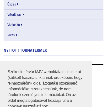
Úszás
Vitorlázás
Vizilabda
Vívás
NYITOTT TORNATERMEK
RSS
Székesfehérvár MJV weboldalain cookie-at
(sütiket) használunk annak érdekében, hogy
A HONLAP 2017.03.31-I ÁLLAPOTA
felhasználóink oldallátogatási szokásairól
információkat szerezhessünk, de nem
JOGI NYILATKOZAT
tárolunk személyes információkat. Ön az
IMPRESSZUM
oldal meglátogatásával hozzájárul a a
cookie-k használatához.