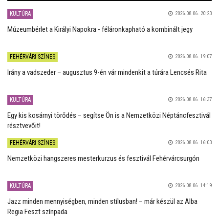
KULTÚRA
2026.08.06. 20:23
Múzeumbérlet a Királyi Napokra - féláronkapható a kombinált jegy
FEHÉRVÁRI SZÍNES
2026.08.06. 19:07
Irány a vadszeder – augusztus 9-én vár mindenkit a túrára Lencsés Rita
KULTÚRA
2026.08.06. 16:37
Egy kis kosárnyi törődés – segítse Ön is a Nemzetközi Néptáncfesztivál
résztvevőit!
FEHÉRVÁRI SZÍNES
2026.08.06. 16:03
Nemzetközi hangszeres mesterkurzus és fesztivál Fehérvárcsurgón
KULTÚRA
2026.08.06. 14:19
Jazz minden mennyiségben, minden stílusban! – már készül az Alba
Regia Feszt színpada