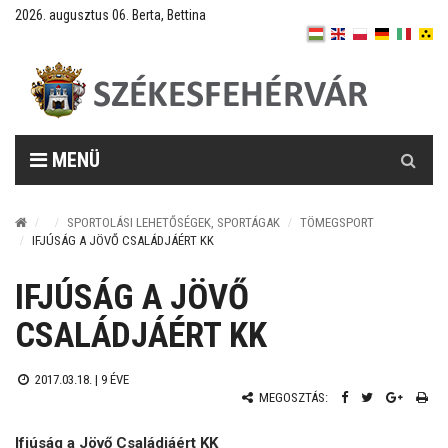
2026. augusztus 06. Berta, Bettina
Keresés
MENÜ
SPORTOLÁSI LEHETŐSÉGEK, SPORTÁGAK
TÖMEGSPORT
IFJÚSÁG A JÖVŐ CSALÁDJÁÉRT KK
IFJÚSÁG A JÖVŐ
CSALÁDJÁÉRT KK
2017.03.18. |
9 ÉVE
MEGOSZTÁS:
Ifjúság a Jövő Családjáért KK