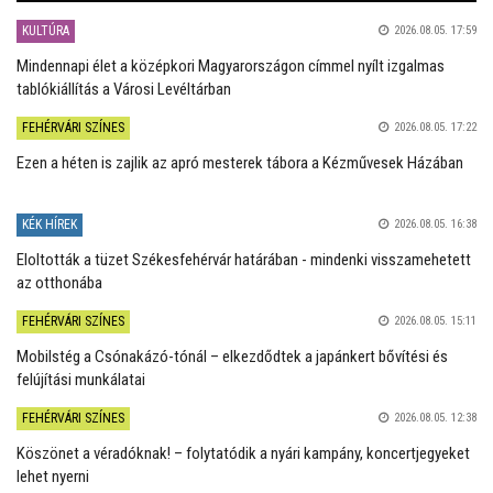
KULTÚRA
2026.08.05. 17:59
Mindennapi élet a középkori Magyarországon címmel nyílt izgalmas
tablókiállítás a Városi Levéltárban
FEHÉRVÁRI SZÍNES
2026.08.05. 17:22
Ezen a héten is zajlik az apró mesterek tábora a Kézművesek Házában
KÉK HÍREK
2026.08.05. 16:38
Eloltották a tüzet Székesfehérvár határában - mindenki visszamehetett
az otthonába
FEHÉRVÁRI SZÍNES
2026.08.05. 15:11
Mobilstég a Csónakázó-tónál – elkezdődtek a japánkert bővítési és
felújítási munkálatai
FEHÉRVÁRI SZÍNES
2026.08.05. 12:38
Köszönet a véradóknak! – folytatódik a nyári kampány, koncertjegyeket
lehet nyerni