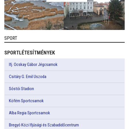
SPORT
SPORTLÉTESÍTMÉNYEK
Ifj. Ocskay Gábor Jégcsarnok
Csitáry G. Emil Uszoda
Sóstói Stadion
Köfém Sportcsarnok
Alba Regia Sportcsarnok
Bregyó Közi Ifjúsági és Szabadidőcentrum