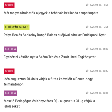
SPORT
2026.08.05. 11:21
Már megvásárolhatók a jegyek a fehérvári kézilabda szuperkupára
FEHÉRVÁRI SZÍNES
2026.08.05. 10:25
Palya Bea és Szokolay Dongó Balázs duójával zárul az Emlékparki Nyár
KULTÚRA
2026.08.05. 08:33
Egy héttel később nyit a Széna Téri és a Zsolt Utcai Tagkönyvtár
SPORT
2026.08.05. 06:47
Idén augusztus 20-án is várják a futás kedvelőit a Bence-hegyi
félmaratonon
KULTÚRA
2026.08.05. 06:31
Mesélő Pedagógus és Könyvtáros Díj - augusztus 31-ig várják a
jelöléseket