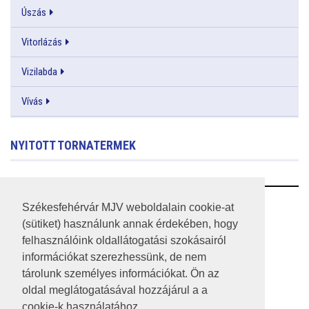
Úszás
Vitorlázás
Vizilabda
Vívás
NYITOTT TORNATERMEK
RSS
Székesfehérvár MJV weboldalain cookie-at
(sütiket) használunk annak érdekében, hogy
A HONLAP 2017.03.31-I ÁLLAPOTA
felhasználóink oldallátogatási szokásairól
információkat szerezhessünk, de nem
JOGI NYILATKOZAT
tárolunk személyes információkat. Ön az
IMPRESSZUM
oldal meglátogatásával hozzájárul a a
cookie-k használatához.