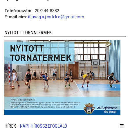
Telefonszám:
20/244-8382
E-mail cím:
ifjusag.a.j.cs.k.k.e@gmail.com
NYITOTT TORNATERMEK
HÍREK
- NAPI HÍRÖSSZEFOGLALÓ