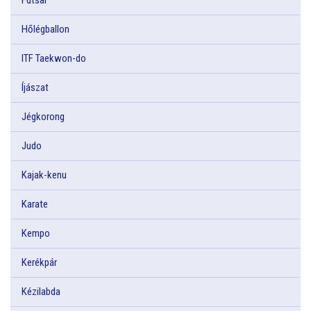
Hőlégballon
ITF Taekwon-do
Íjászat
Jégkorong
Judo
Kajak-kenu
Karate
Kempo
Kerékpár
Kézilabda