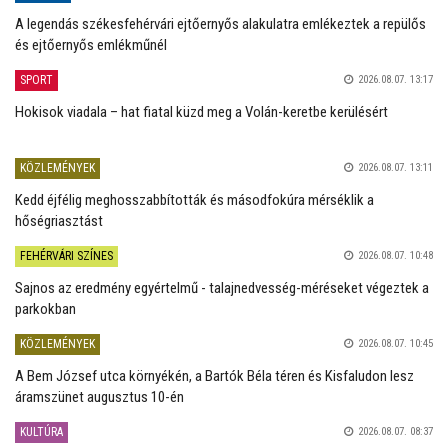
A legendás székesfehérvári ejtőernyős alakulatra emlékeztek a repülős
és ejtőernyős emlékműnél
SPORT
2026.08.07. 13:17
Hokisok viadala – hat fiatal küzd meg a Volán-keretbe kerülésért
KÖZLEMÉNYEK
2026.08.07. 13:11
Kedd éjfélig meghosszabbították és másodfokúra mérséklik a
hőségriasztást
FEHÉRVÁRI SZÍNES
2026.08.07. 10:48
Sajnos az eredmény egyértelmű - talajnedvesség-méréseket végeztek a
parkokban
KÖZLEMÉNYEK
2026.08.07. 10:45
A Bem József utca környékén, a Bartók Béla téren és Kisfaludon lesz
áramszünet augusztus 10-én
KULTÚRA
2026.08.07. 08:37