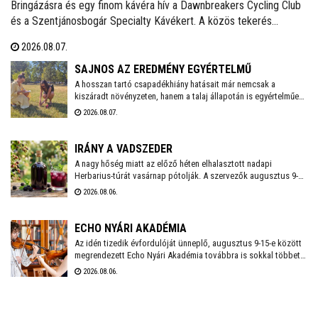
Bringázásra és egy finom kávéra hív a Dawnbreakers Cycling Club
és a Szentjánosbogár Specialty Kávékert. A közös tekerés
augusztus 8-án, szombaton reggel 8.00 órakor indul a Liszt Ferenc
2026.08.07.
utcai vendéglátóhelytől, az ingyenes programhoz bármilyen
kerékpárral lehet csatlakozni.
SAJNOS AZ EREDMÉNY EGYÉRTELMŰ
A hosszan tartó csapadékhiány hatásait már nemcsak a
kiszáradt növényzeten, hanem a talaj állapotán is egyértelműen
mérni lehet. A Városgondnokság szakemberei talajnedvesség-
2026.08.07.
mérő műszerrel vizsgálták meg Székesfehérvár több parkjának
és zöldterületének talaját, hogy pontos képet kapjanak a
jelenlegi helyzetről.
IRÁNY A VADSZEDER
A nagy hőség miatt az előző héten elhalasztott nadapi
Herbarius-túrát vasárnap pótolják. A szervezők augusztus 9-én
várnak mindenkit, aki szívesen csatlakozna a programhoz, hogy
2026.08.06.
a vitaminokban és ásványi anyagokban gazdag vadszederből
gyűjtsön Lencsés Rita gyógynövényszakértő vezetésével. A túra
Nadapról indul, a részvételhez ezúttal is előzetes
ECHO NYÁRI AKADÉMIA
bejelentkezést kérnek a szokásos elérhetőségeken.
Az idén tizedik évfordulóját ünneplő, augusztus 9-15-e között
megrendezett Echo Nyári Akadémia továbbra is sokkal többet
kínál, mint egy hagyományos zenei mesterkurzus. A családias
2026.08.06.
légkörnek, az intenzív művészi programnak és a különleges
környezetben történő elvonulásnak köszönhetően az Akadémia
egyedülálló találkozási pontja a művésztanároknak, a fiatal
zenészeknek és a közönségnek.