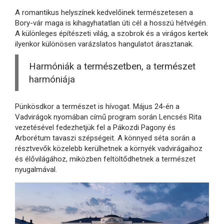
A romantikus helyszínek kedvelőinek természetesen a
Bory-vár maga is kihagyhatatlan úti cél a hosszú hétvégén.
A különleges építészeti világ, a szobrok és a virágos kertek
ilyenkor különösen varázslatos hangulatot árasztanak.
Harmóniák a természetben, a természet
harmóniája
Pünkösdkor a természet is hívogat. Május 24-én a
Vadvirágok nyomában című program során Lencsés Rita
vezetésével fedezhetjük fel a Pákozdi Pagony és
Arborétum tavaszi szépségeit. A könnyed séta során a
résztvevők közelebb kerülhetnek a környék vadvirágaihoz
és élővilágához, miközben feltöltődhetnek a természet
nyugalmával.