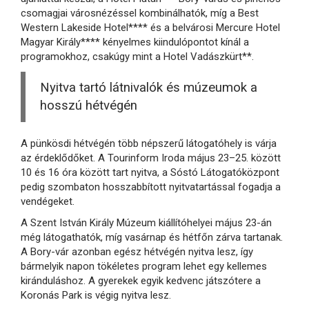
csomagjai városnézéssel kombinálhatók, míg a Best
Western Lakeside Hotel**** és a belvárosi Mercure Hotel
Magyar Király**** kényelmes kiindulópontot kínál a
programokhoz, csakúgy mint a Hotel Vadászkürt**.
Nyitva tartó látnivalók és múzeumok a
hosszú hétvégén
A pünkösdi hétvégén több népszerű látogatóhely is várja
az érdeklődőket. A Tourinform Iroda május 23–25. között
10 és 16 óra között tart nyitva, a Sóstó Látogatóközpont
pedig szombaton hosszabbított nyitvatartással fogadja a
vendégeket.
A Szent István Király Múzeum kiállítóhelyei május 23-án
még látogathatók, míg vasárnap és hétfőn zárva tartanak.
A Bory-vár azonban egész hétvégén nyitva lesz, így
bármelyik napon tökéletes program lehet egy kellemes
kiránduláshoz. A gyerekek egyik kedvenc játszótere a
Koronás Park is végig nyitva lesz.