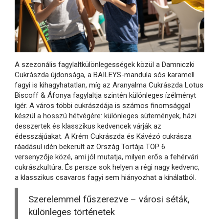
A szezonális fagylaltkülönlegességek közül a Damniczki
Cukrászda újdonsága, a BAILEYS-mandula sós karamell
fagyi is kihagyhatatlan, míg az Aranyalma Cukrászda Lotus
Biscoff & Áfonya fagylaltja szintén különleges ízélményt
ígér. A város többi cukrászdája is számos finomsággal
készül a hosszú hétvégére: különleges sütemények, házi
desszertek és klasszikus kedvencek várják az
édesszájúakat. A Krém Cukrászda és Kávézó cukrásza
ráadásul idén bekerült az Ország Tortája TOP 6
versenyzője közé, ami jól mutatja, milyen erős a fehérvári
cukrászkultúra. És persze sok helyen a régi nagy kedvenc,
a klasszikus csavaros fagyi sem hiányozhat a kínálatból.
Szerelemmel fűszerezve – városi séták,
különleges történetek