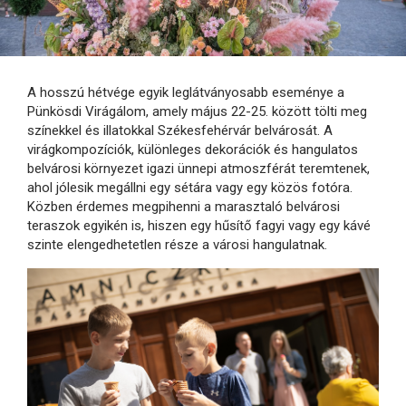
A hosszú hétvége egyik leglátványosabb eseménye a
Pünkösdi Virágálom, amely május 22-25. között tölti meg
színekkel és illatokkal Székesfehérvár belvárosát. A
virágkompozíciók, különleges dekorációk és hangulatos
belvárosi környezet igazi ünnepi atmoszférát teremtenek,
ahol jólesik megállni egy sétára vagy egy közös fotóra.
Közben érdemes megpihenni a marasztaló belvárosi
teraszok egyikén is, hiszen egy hűsítő fagyi vagy egy kávé
szinte elengedhetetlen része a városi hangulatnak.