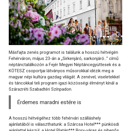
Másfajta zenés programot is találunk a hosszú hétvégén
Fehérváron, május 23-án a „Sirkenjáró, sarkonjáró...” című
néptánctalálkozón a Fejér Megyei Néptáncegyüttesek és a
KÖTESZ csoportjai látványos műsorokkal idézik meg a
magyar népi kultúra gazdag világát. A zenével, viseletekkel
és táncokkal teli program igazi közösségi élményt kínál a
Szárazréti Szabadtéri Színpadon.
Érdemes maradni estére is
A hosszú hétvégéhez több fehérvári szálláshely
ajánlatából is választhatunk: a Szárcsa Hotel*** pünkösdi
ajánlattal készül, a Hotel Platán*** Bory-váras és pihenős