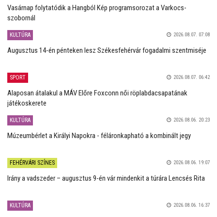
Vasárnap folytatódik a Hangból Kép programsorozat a Varkocs-
szobornál
KULTÚRA
2026.08.07. 07:08
Augusztus 14-én pénteken lesz Székesfehérvár fogadalmi szentmiséje
SPORT
2026.08.07. 06:42
Alaposan átalakul a MÁV Előre Foxconn női röplabdacsapatának
játékoskerete
KULTÚRA
2026.08.06. 20:23
Múzeumbérlet a Királyi Napokra - féláronkapható a kombinált jegy
FEHÉRVÁRI SZÍNES
2026.08.06. 19:07
Irány a vadszeder – augusztus 9-én vár mindenkit a túrára Lencsés Rita
KULTÚRA
2026.08.06. 16:37