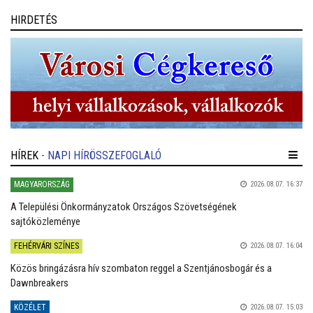
HIRDETÉS
HÍREK
- NAPI HÍRÖSSZEFOGLALÓ
MAGYARORSZÁG
2026.08.07. 16:37
A Települési Önkormányzatok Országos Szövetségének
sajtóközleménye
FEHÉRVÁRI SZÍNES
2026.08.07. 16:04
Közös bringázásra hív szombaton reggel a Szentjánosbogár és a
Dawnbreakers
KÖZÉLET
2026.08.07. 15:03