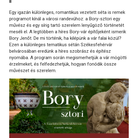
Egy igazán különleges, romantikus vezetett séta is remek
programot kínál a városi randevúhoz: a Bory-sztori egy
művész és egy sírig tartó szerelem lenyűgöző történetét
meséli el. A legtöbben a híres Bory-vár építőjeként ismerik
Bory Jenőt. De mi történik, ha kilépünk a vár falai közül?
Ezen a különleges tematikus sétán Székesfehérvár
belvárosában eredünk a híres szobrász és építész
nyomába. A program során megismerhetjük a vár mögötti
érzelmeket, és felfedezhetjük, hogyan fonódik össze
művészet és szerelem.