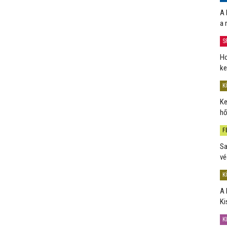
A 
a 
S
Ho
ke
K
Ke
hő
F
Sa
vé
K
A 
Ki
K