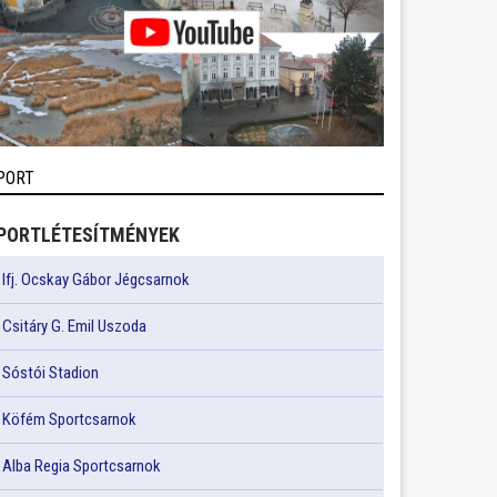
PORT
PORTLÉTESÍTMÉNYEK
Ifj. Ocskay Gábor Jégcsarnok
Csitáry G. Emil Uszoda
Sóstói Stadion
Köfém Sportcsarnok
Alba Regia Sportcsarnok