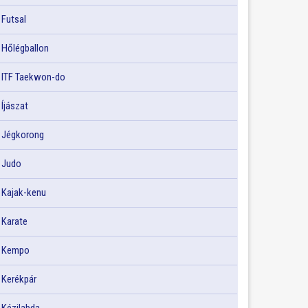
Futsal
Hőlégballon
ITF Taekwon-do
Íjászat
Jégkorong
Judo
Kajak-kenu
Karate
Kempo
Kerékpár