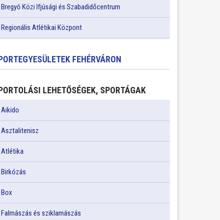
Bregyó Közi Ifjúsági és Szabadidőcentrum
Regionális Atlétikai Központ
PORTEGYESÜLETEK FEHÉRVÁRON
PORTOLÁSI LEHETŐSÉGEK, SPORTÁGAK
Aikido
Asztalitenisz
Atlétika
Birkózás
Box
Falmászás és sziklamászás