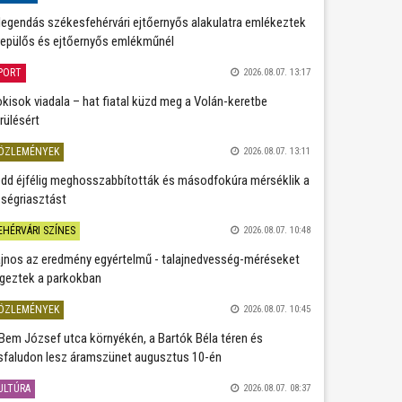
legendás székesfehérvári ejtőernyős alakulatra emlékeztek
repülős és ejtőernyős emlékműnél
PORT
2026.08.07. 13:17
kisok viadala – hat fiatal küzd meg a Volán-keretbe
rülésért
ÖZLEMÉNYEK
2026.08.07. 13:11
dd éjfélig meghosszabbították és másodfokúra mérséklik a
ségriasztást
EHÉRVÁRI SZÍNES
2026.08.07. 10:48
jnos az eredmény egyértelmű - talajnedvesség-méréseket
geztek a parkokban
ÖZLEMÉNYEK
2026.08.07. 10:45
Bem József utca környékén, a Bartók Béla téren és
sfaludon lesz áramszünet augusztus 10-én
ULTÚRA
2026.08.07. 08:37