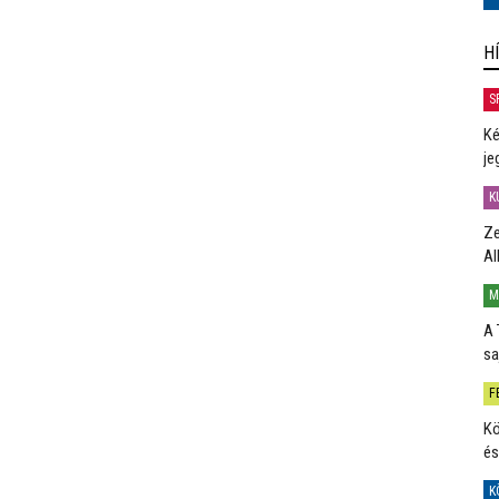
H
S
Ké
je
K
Ze
Al
M
A 
sa
F
Kö
és
K