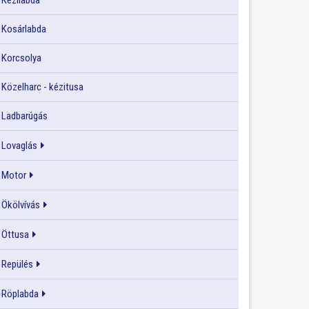
Kézilabda
Kosárlabda
Korcsolya
Közelharc - kézitusa
Ladbarúgás
Lovaglás
Motor
Ökölvívás
Öttusa
Repülés
Röplabda