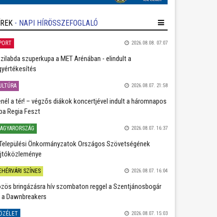
ÍREK
- NAPI HÍRÖSSZEFOGLALÓ
PORT
2026.08.08. 07:07
zilabda szuperkupa a MET Arénában - elindult a
gyértékesítés
ULTÚRA
2026.08.07. 21:58
nél a tér! – végzős diákok koncertjével indult a háromnapos
ba Regia Feszt
AGYARORSZÁG
2026.08.07. 16:37
Települési Önkormányzatok Országos Szövetségének
jtóközleménye
EHÉRVÁRI SZÍNES
2026.08.07. 16:04
zös bringázásra hív szombaton reggel a Szentjánosbogár
 a Dawnbreakers
ÖZÉLET
2026.08.07. 15:03