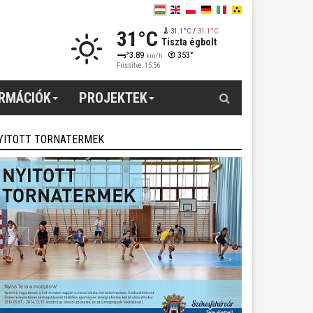
31°C
31.1°C
/
31.1°C
Tiszta égbolt
3.89
353°
km/h
Frissítve: 15:56
Keresés
ORMÁCIÓK
PROJEKTEK
YITOTT TORNATERMEK