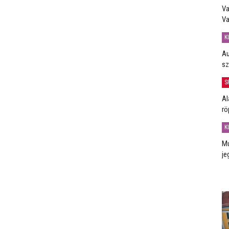
Va
Va
K
Au
sz
S
Al
rö
K
Mú
je