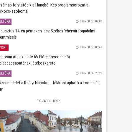
sárnap folytatódik a Hangból Kép programsorozat a
rkocs-szobornál
ULTÚRA
2026.08.07. 07:08
gusztus 14-én pénteken lesz Székesfehérvár fogadalmi
entmiséje
PORT
2026.08.07. 06:42
aposan átalakul a MÁV Előre Foxconn női
plabdacsapatának játékoskerete
ULTÚRA
2026.08.06. 20:23
zeumbérlet a Királyi Napokra - féláronkapható a kombinált
gy
TOVÁBBI HÍREK