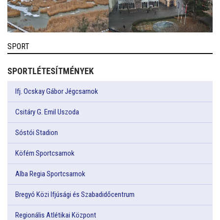
SPORT
SPORTLÉTESÍTMÉNYEK
Ifj. Ocskay Gábor Jégcsarnok
Csitáry G. Emil Uszoda
Sóstói Stadion
Köfém Sportcsarnok
Alba Regia Sportcsarnok
Bregyó Közi Ifjúsági és Szabadidőcentrum
Regionális Atlétikai Központ