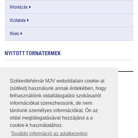
Vitorlázás
Vizilabda
Vívás
NYITOTT TORNATERMEK
RSS
Székesfehérvár MJV weboldalain cookie-at
(sütiket) használunk annak érdekében, hogy
A HONLAP 2017.03.31-I ÁLLAPOTA
felhasználóink oldallátogatási szokásairól
információkat szerezhessünk, de nem
JOGI NYILATKOZAT
tárolunk személyes információkat. Ön az
IMPRESSZUM
oldal meglátogatásával hozzájárul a a
cookie-k használatához.
MÉDIAAJÁNLAT
További információ az adatkezelési