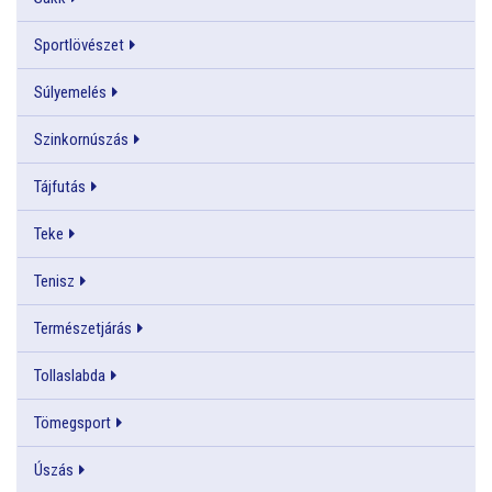
Sportlövészet
Súlyemelés
Szinkornúszás
Tájfutás
Teke
Tenisz
Természetjárás
Tollaslabda
Tömegsport
Úszás