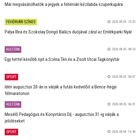
Már megvásárolhatók a jegyek a fehérvári kézilabda szuperkupára
FEHÉRVÁRI SZÍNES
2026.08.05. 10:25
Palya Bea és Szokolay Dongó Balázs duójával zárul az Emlékparki Nyár
KULTÚRA
2026.08.05. 08:33
Egy héttel később nyit a Széna Téri és a Zsolt Utcai Tagkönyvtár
SPORT
2026.08.05. 06:47
Idén augusztus 20-án is várják a futás kedvelőit a Bence-hegyi
félmaratonon
KULTÚRA
2026.08.05. 06:31
Mesélő Pedagógus és Könyvtáros Díj - augusztus 31-ig várják a
jelöléseket
SPORT
2026.08.04. 16:34