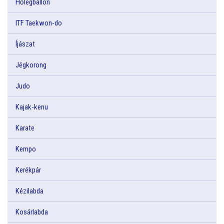
Hőlégballon
ITF Taekwon-do
Íjászat
Jégkorong
Judo
Kajak-kenu
Karate
Kempo
Kerékpár
Kézilabda
Kosárlabda