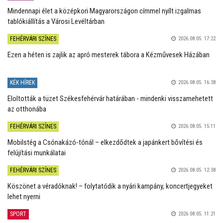
Mindennapi élet a középkori Magyarországon címmel nyílt izgalmas
tablókiállítás a Városi Levéltárban
FEHÉRVÁRI SZÍNES
2026.08.05. 17:22
Ezen a héten is zajlik az apró mesterek tábora a Kézművesek Házában
KÉK HÍREK
2026.08.05. 16:38
Eloltották a tüzet Székesfehérvár határában - mindenki visszamehetett
az otthonába
FEHÉRVÁRI SZÍNES
2026.08.05. 15:11
Mobilstég a Csónakázó-tónál – elkezdődtek a japánkert bővítési és
felújítási munkálatai
FEHÉRVÁRI SZÍNES
2026.08.05. 12:38
Köszönet a véradóknak! – folytatódik a nyári kampány, koncertjegyeket
lehet nyerni
SPORT
2026.08.05. 11:21