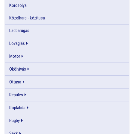
Korcsolya
Közelharc - kézitusa
Ladbarúgás
Lovaglás
Motor
Ökölvívás
Öttusa
Repülés
Röplabda
Rugby
Sakk