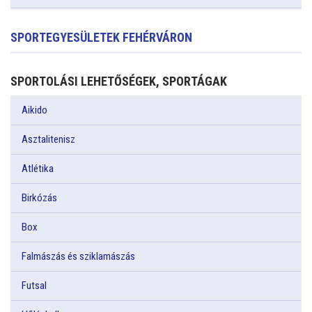
SPORTEGYESÜLETEK FEHÉRVÁRON
SPORTOLÁSI LEHETŐSÉGEK, SPORTÁGAK
Aikido
Asztalitenisz
Atlétika
Birkózás
Box
Falmászás és sziklamászás
Futsal