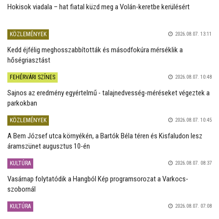
Hokisok viadala – hat fiatal küzd meg a Volán-keretbe kerülésért
KÖZLEMÉNYEK
2026.08.07. 13:11
Kedd éjfélig meghosszabbították és másodfokúra mérséklik a
hőségriasztást
FEHÉRVÁRI SZÍNES
2026.08.07. 10:48
Sajnos az eredmény egyértelmű - talajnedvesség-méréseket végeztek a
parkokban
KÖZLEMÉNYEK
2026.08.07. 10:45
A Bem József utca környékén, a Bartók Béla téren és Kisfaludon lesz
áramszünet augusztus 10-én
KULTÚRA
2026.08.07. 08:37
Vasárnap folytatódik a Hangból Kép programsorozat a Varkocs-
szobornál
KULTÚRA
2026.08.07. 07:08