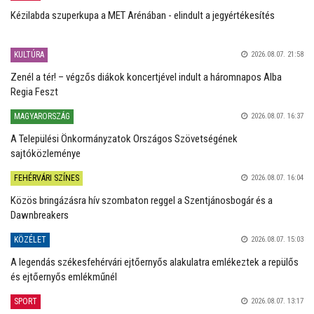
Kézilabda szuperkupa a MET Arénában - elindult a jegyértékesítés
KULTÚRA
2026.08.07. 21:58
Zenél a tér! – végzős diákok koncertjével indult a háromnapos Alba
Regia Feszt
MAGYARORSZÁG
2026.08.07. 16:37
A Települési Önkormányzatok Országos Szövetségének
sajtóközleménye
FEHÉRVÁRI SZÍNES
2026.08.07. 16:04
Közös bringázásra hív szombaton reggel a Szentjánosbogár és a
Dawnbreakers
KÖZÉLET
2026.08.07. 15:03
A legendás székesfehérvári ejtőernyős alakulatra emlékeztek a repülős
és ejtőernyős emlékműnél
SPORT
2026.08.07. 13:17