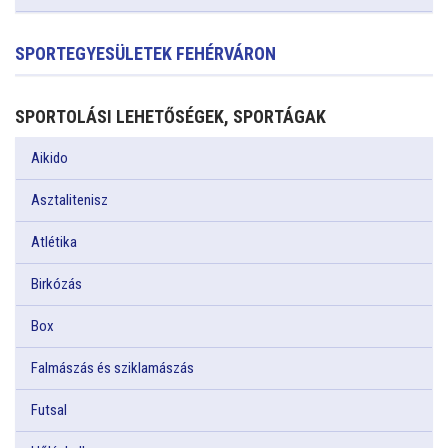
SPORTEGYESÜLETEK FEHÉRVÁRON
SPORTOLÁSI LEHETŐSÉGEK, SPORTÁGAK
Aikido
Asztalitenisz
Atlétika
Birkózás
Box
Falmászás és sziklamászás
Futsal