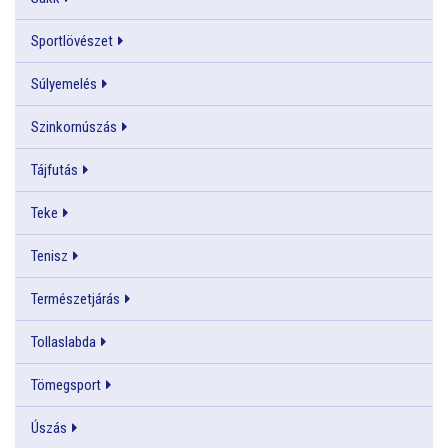
Sportlövészet
Súlyemelés
Szinkornúszás
Tájfutás
Teke
Tenisz
Természetjárás
Tollaslabda
Tömegsport
Úszás