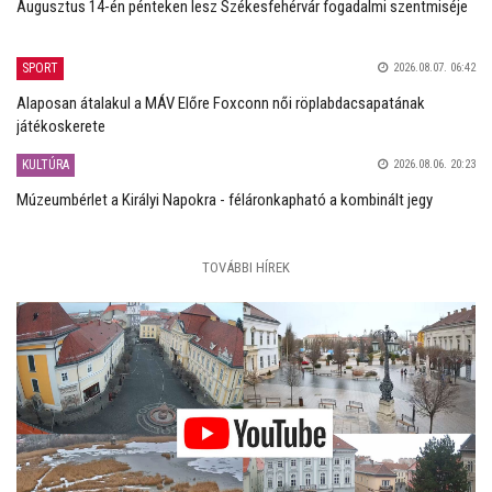
Augusztus 14-én pénteken lesz Székesfehérvár fogadalmi szentmiséje
SPORT
2026.08.07. 06:42
Alaposan átalakul a MÁV Előre Foxconn női röplabdacsapatának
játékoskerete
KULTÚRA
2026.08.06. 20:23
Múzeumbérlet a Királyi Napokra - féláronkapható a kombinált jegy
TOVÁBBI HÍREK