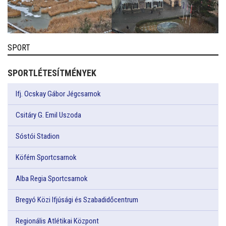
SPORT
SPORTLÉTESÍTMÉNYEK
Ifj. Ocskay Gábor Jégcsarnok
Csitáry G. Emil Uszoda
Sóstói Stadion
Köfém Sportcsarnok
Alba Regia Sportcsarnok
Bregyó Közi Ifjúsági és Szabadidőcentrum
Regionális Atlétikai Központ