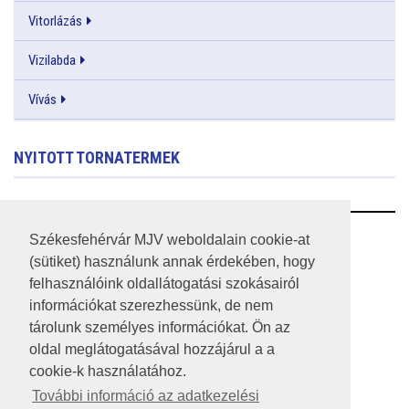
Vitorlázás
Vizilabda
Vívás
NYITOTT TORNATERMEK
RSS
Székesfehérvár MJV weboldalain cookie-at
(sütiket) használunk annak érdekében, hogy
A HONLAP 2017.03.31-I ÁLLAPOTA
felhasználóink oldallátogatási szokásairól
információkat szerezhessünk, de nem
JOGI NYILATKOZAT
tárolunk személyes információkat. Ön az
IMPRESSZUM
oldal meglátogatásával hozzájárul a a
cookie-k használatához.
MÉDIAAJÁNLAT
További információ az adatkezelési