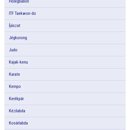
Hőlégballon
ITF Taekwon-do
Íjászat
Jégkorong
Judo
Kajak-kenu
Karate
Kempo
Kerékpár
Kézilabda
Kosárlabda