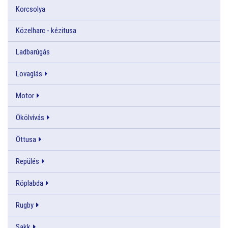
Korcsolya
Közelharc - kézitusa
Ladbarúgás
Lovaglás
Motor
Ökölvívás
Öttusa
Repülés
Röplabda
Rugby
Sakk