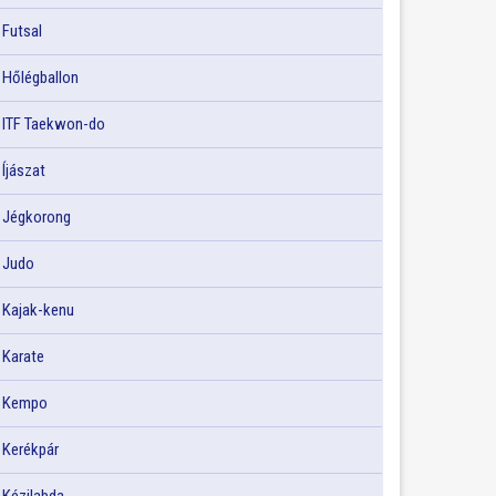
Futsal
Hőlégballon
ITF Taekwon-do
Íjászat
Jégkorong
Judo
Kajak-kenu
Karate
Kempo
Kerékpár