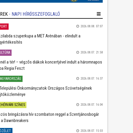
ÍREK
- NAPI HÍRÖSSZEFOGLALÓ
PORT
2026.08.08. 07:07
zilabda szuperkupa a MET Arénában - elindult a
gyértékesítés
ULTÚRA
2026.08.07. 21:58
nél a tér! – végzős diákok koncertjével indult a háromnapos
ba Regia Feszt
AGYARORSZÁG
2026.08.07. 16:37
Települési Önkormányzatok Országos Szövetségének
jtóközleménye
EHÉRVÁRI SZÍNES
2026.08.07. 16:04
zös bringázásra hív szombaton reggel a Szentjánosbogár
 a Dawnbreakers
ÖZÉLET
2026.08.07. 15:03