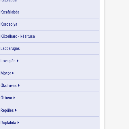
Kézilabda
Kosárlabda
Korcsolya
Közelharc - kézitusa
Ladbarúgás
Lovaglás
Motor
Ökölvívás
Öttusa
Repülés
Röplabda