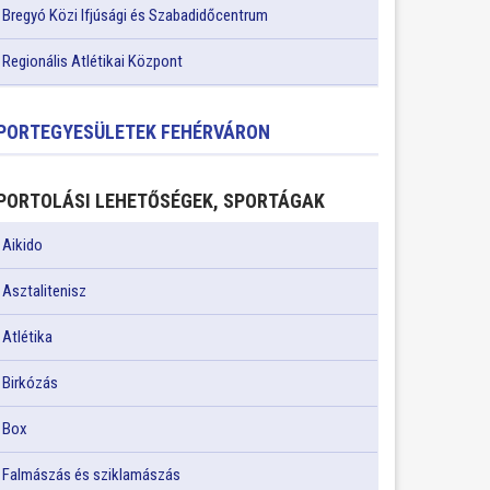
Bregyó Közi Ifjúsági és Szabadidőcentrum
Regionális Atlétikai Központ
PORTEGYESÜLETEK FEHÉRVÁRON
PORTOLÁSI LEHETŐSÉGEK, SPORTÁGAK
Aikido
Asztalitenisz
Atlétika
Birkózás
Box
Falmászás és sziklamászás