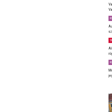
Va
Va
K
Au
sz
S
Al
rö
K
Mú
je