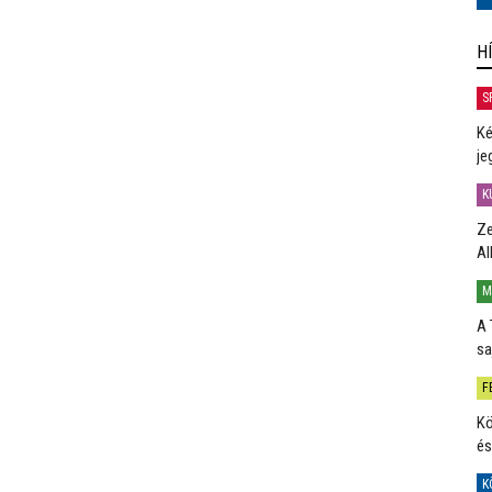
H
S
Ké
je
K
Ze
Al
M
A 
sa
F
Kö
és
K