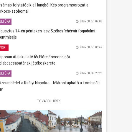
sárnap folytatódik a Hangból Kép programsorozat a
rkocs-szobornál
ULTÚRA
2026.08.07. 07:08
gusztus 14-én pénteken lesz Székesfehérvár fogadalmi
entmiséje
PORT
2026.08.07. 06:42
aposan átalakul a MÁV Előre Foxconn női
plabdacsapatának játékoskerete
ULTÚRA
2026.08.06. 20:23
zeumbérlet a Királyi Napokra - féláronkapható a kombinált
gy
TOVÁBBI HÍREK