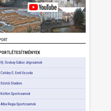
PORT
PORTLÉTESÍTMÉNYEK
Ifj. Ocskay Gábor Jégcsarnok
Csitáry G. Emil Uszoda
Sóstói Stadion
Köfém Sportcsarnok
Alba Regia Sportcsarnok