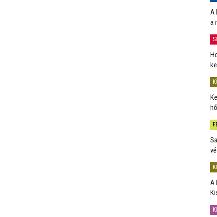
A 
a 
S
Ho
ke
K
Ke
hő
F
Sa
vé
K
A 
Ki
K