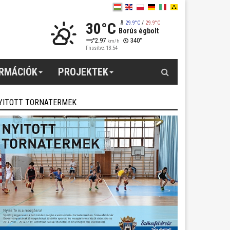
30°C
29.9°C
/
29.9°C
Borús égbolt
2.97
340°
km/h
Frissítve: 13:54
Keresés
ORMÁCIÓK
PROJEKTEK
YITOTT TORNATERMEK