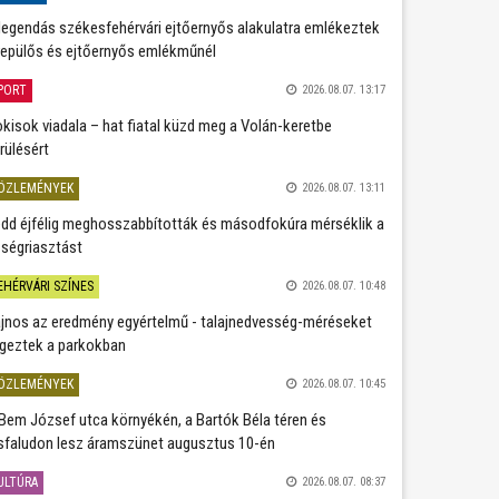
legendás székesfehérvári ejtőernyős alakulatra emlékeztek
repülős és ejtőernyős emlékműnél
PORT
2026.08.07. 13:17
kisok viadala – hat fiatal küzd meg a Volán-keretbe
rülésért
ÖZLEMÉNYEK
2026.08.07. 13:11
dd éjfélig meghosszabbították és másodfokúra mérséklik a
ségriasztást
EHÉRVÁRI SZÍNES
2026.08.07. 10:48
jnos az eredmény egyértelmű - talajnedvesség-méréseket
geztek a parkokban
ÖZLEMÉNYEK
2026.08.07. 10:45
Bem József utca környékén, a Bartók Béla téren és
sfaludon lesz áramszünet augusztus 10-én
ULTÚRA
2026.08.07. 08:37