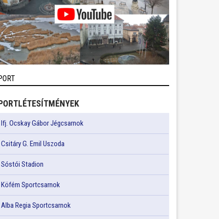
PORT
PORTLÉTESÍTMÉNYEK
Ifj. Ocskay Gábor Jégcsarnok
Csitáry G. Emil Uszoda
Sóstói Stadion
Köfém Sportcsarnok
Alba Regia Sportcsarnok