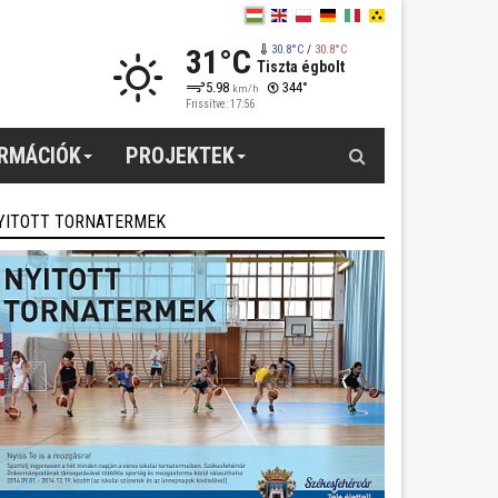
31°C
30.8°C
/
30.8°C
Tiszta égbolt
5.98
344°
km/h
Frissítve: 17:56
Keresés
ORMÁCIÓK
PROJEKTEK
YITOTT TORNATERMEK