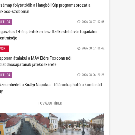
sárnap folytatódik a Hangból Kép programsorozat a
rkocs-szobornál
ULTÚRA
2026.08.07. 07:08
gusztus 14-én pénteken lesz Székesfehérvár fogadalmi
entmiséje
PORT
2026.08.07. 06:42
aposan átalakul a MÁV Előre Foxconn női
plabdacsapatának játékoskerete
ULTÚRA
2026.08.06. 20:23
zeumbérlet a Királyi Napokra - féláronkapható a kombinált
gy
TOVÁBBI HÍREK