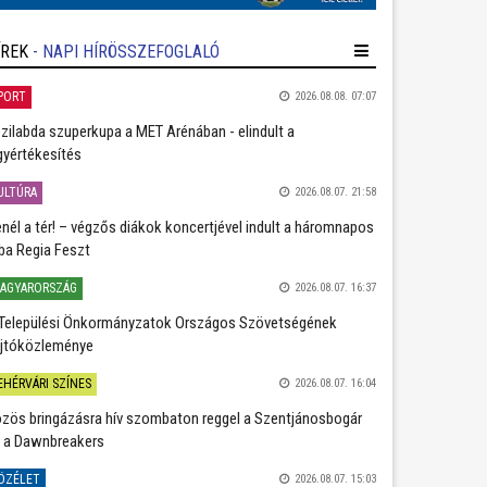
ÍREK
- NAPI HÍRÖSSZEFOGLALÓ
PORT
2026.08.08. 07:07
zilabda szuperkupa a MET Arénában - elindult a
gyértékesítés
ULTÚRA
2026.08.07. 21:58
nél a tér! – végzős diákok koncertjével indult a háromnapos
ba Regia Feszt
AGYARORSZÁG
2026.08.07. 16:37
Települési Önkormányzatok Országos Szövetségének
jtóközleménye
EHÉRVÁRI SZÍNES
2026.08.07. 16:04
zös bringázásra hív szombaton reggel a Szentjánosbogár
 a Dawnbreakers
ÖZÉLET
2026.08.07. 15:03