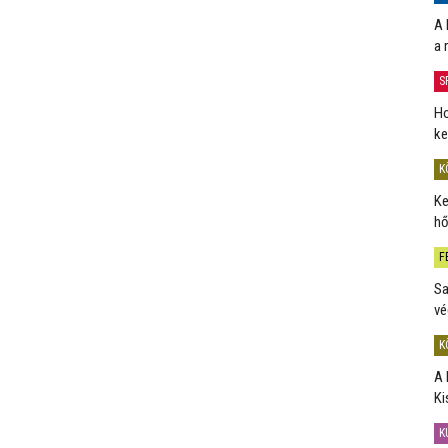
A 
a 
S
Ho
ke
K
Ke
hő
F
Sa
vé
K
A 
Ki
K