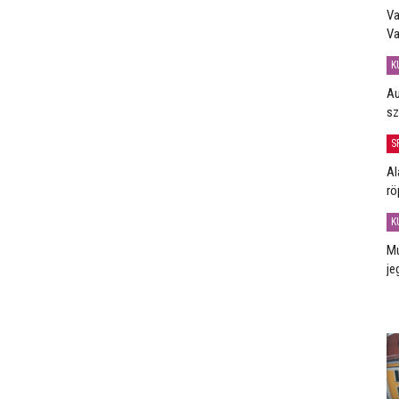
Va
Va
K
Au
sz
S
Al
rö
K
Mú
je