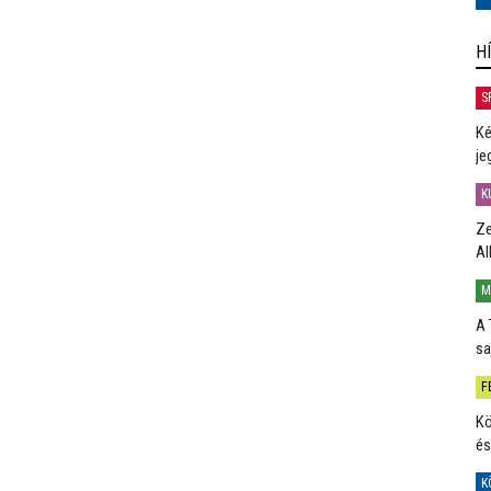
H
S
Ké
je
K
Ze
Al
M
A 
sa
F
Kö
és
K