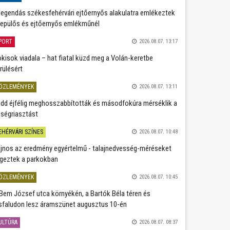
legendás székesfehérvári ejtőernyős alakulatra emlékeztek
repülős és ejtőernyős emlékműnél
PORT
2026.08.07. 13:17
kisok viadala – hat fiatal küzd meg a Volán-keretbe
rülésért
ÖZLEMÉNYEK
2026.08.07. 13:11
dd éjfélig meghosszabbították és másodfokúra mérséklik a
ségriasztást
EHÉRVÁRI SZÍNES
2026.08.07. 10:48
jnos az eredmény egyértelmű - talajnedvesség-méréseket
geztek a parkokban
ÖZLEMÉNYEK
2026.08.07. 10:45
Bem József utca környékén, a Bartók Béla téren és
sfaludon lesz áramszünet augusztus 10-én
ULTÚRA
2026.08.07. 08:37