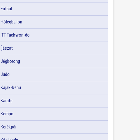
Futsal
Hőlégballon
ITF Taekwon-do
Íjászat
Jégkorong
Judo
Kajak-kenu
Karate
Kempo
Kerékpár