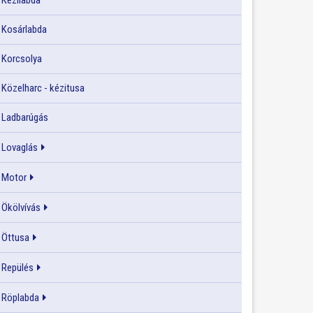
Kézilabda
Kosárlabda
Korcsolya
Közelharc - kézitusa
Ladbarúgás
Lovaglás
Motor
Ökölvívás
Öttusa
Repülés
Röplabda