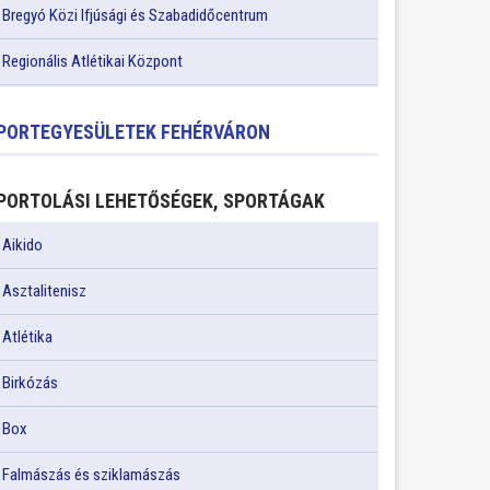
Bregyó Közi Ifjúsági és Szabadidőcentrum
Regionális Atlétikai Központ
PORTEGYESÜLETEK FEHÉRVÁRON
PORTOLÁSI LEHETŐSÉGEK, SPORTÁGAK
Aikido
Asztalitenisz
Atlétika
Birkózás
Box
Falmászás és sziklamászás