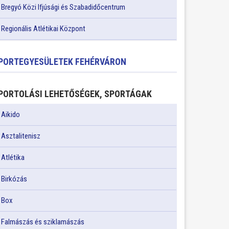
Bregyó Közi Ifjúsági és Szabadidőcentrum
Regionális Atlétikai Központ
PORTEGYESÜLETEK FEHÉRVÁRON
PORTOLÁSI LEHETŐSÉGEK, SPORTÁGAK
Aikido
Asztalitenisz
Atlétika
Birkózás
Box
Falmászás és sziklamászás