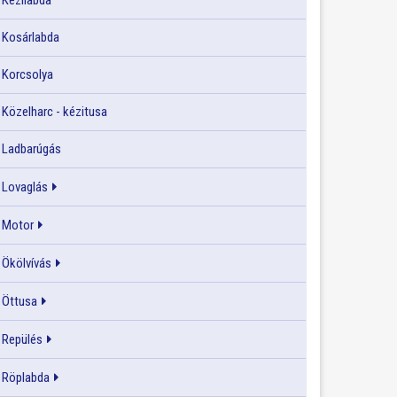
Kézilabda
Kosárlabda
Korcsolya
Közelharc - kézitusa
Ladbarúgás
Lovaglás
Motor
Ökölvívás
Öttusa
Repülés
Röplabda