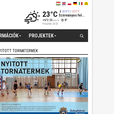
23°C
22.6°C
/
22.6°C
Szórványos fel...
2.55
8°
km/h
Frissítve: 23:51
Keresés
ORMÁCIÓK
PROJEKTEK
YITOTT TORNATERMEK