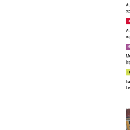
Au
sz
S
Al
rö
K
Mú
je
F
Ir
Le