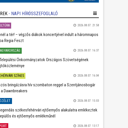
ÍREK
- NAPI HÍRÖSSZEFOGLALÓ
ULTÚRA
2026.08.07. 21:58
nél a tér! – végzős diákok koncertjével indult a háromnapos
ba Regia Feszt
AGYARORSZÁG
2026.08.07. 16:37
Települési Önkormányzatok Országos Szövetségének
jtóközleménye
EHÉRVÁRI SZÍNES
2026.08.07. 16:04
zös bringázásra hív szombaton reggel a Szentjánosbogár
 a Dawnbreakers
ÖZÉLET
2026.08.07. 15:03
legendás székesfehérvári ejtőernyős alakulatra emlékeztek
repülős és ejtőernyős emlékműnél
PORT
2026.08.07. 13:17