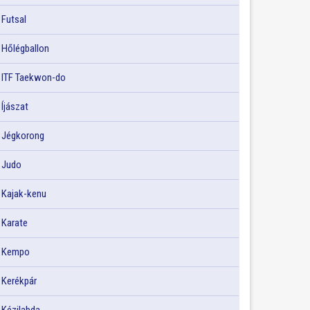
Futsal
Hőlégballon
ITF Taekwon-do
Íjászat
Jégkorong
Judo
Kajak-kenu
Karate
Kempo
Kerékpár