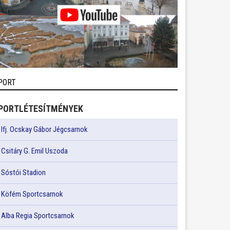
PORT
PORTLÉTESÍTMÉNYEK
Ifj. Ocskay Gábor Jégcsarnok
Csitáry G. Emil Uszoda
Sóstói Stadion
Köfém Sportcsarnok
Alba Regia Sportcsarnok