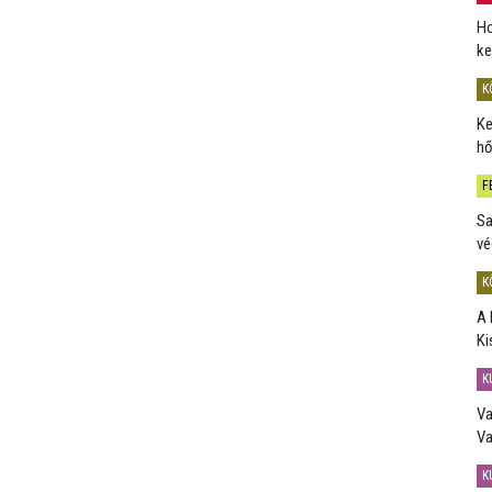
Ho
ke
K
Ke
hő
F
Sa
vé
K
A 
Ki
K
Va
Va
K