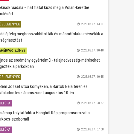
kisok viadala – hat fiatal küzd meg a Volán-keretbe
rülésért
ÖZLEMÉNYEK
2026.08.07. 13:11
dd éjfélig meghosszabbították és másodfokúra mérséklik a
ségriasztást
EHÉRVÁRI SZÍNES
2026.08.07. 10:48
jnos az eredmény egyértelmű - talajnedvesség-méréseket
geztek a parkokban
ÖZLEMÉNYEK
2026.08.07. 10:45
Bem József utca környékén, a Bartók Béla téren és
sfaludon lesz áramszünet augusztus 10-én
ULTÚRA
2026.08.07. 08:37
sárnap folytatódik a Hangból Kép programsorozat a
rkocs-szobornál
ULTÚRA
2026.08.07. 07:08