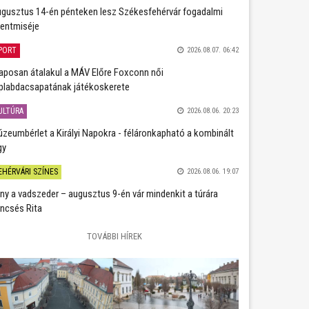
gusztus 14-én pénteken lesz Székesfehérvár fogadalmi
entmiséje
PORT
2026.08.07. 06:42
aposan átalakul a MÁV Előre Foxconn női
plabdacsapatának játékoskerete
ULTÚRA
2026.08.06. 20:23
zeumbérlet a Királyi Napokra - féláronkapható a kombinált
gy
EHÉRVÁRI SZÍNES
2026.08.06. 19:07
ány a vadszeder – augusztus 9-én vár mindenkit a túrára
ncsés Rita
TOVÁBBI HÍREK