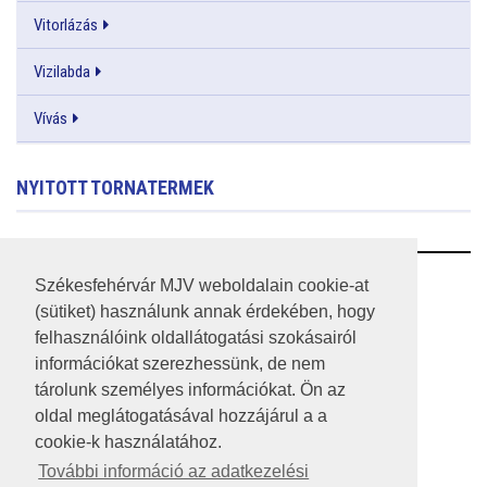
Vitorlázás
Vizilabda
Vívás
NYITOTT TORNATERMEK
RSS
Székesfehérvár MJV weboldalain cookie-at
(sütiket) használunk annak érdekében, hogy
A HONLAP 2017.03.31-I ÁLLAPOTA
felhasználóink oldallátogatási szokásairól
információkat szerezhessünk, de nem
JOGI NYILATKOZAT
tárolunk személyes információkat. Ön az
IMPRESSZUM
oldal meglátogatásával hozzájárul a a
cookie-k használatához.
MÉDIAAJÁNLAT
További információ az adatkezelési