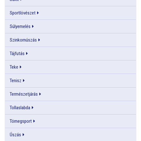
Sportlövészet
Súlyemelés
Szinkornúszás
Tájfutás
Teke
Tenisz
Természetjárás
Tollaslabda
Tömegsport
Úszás