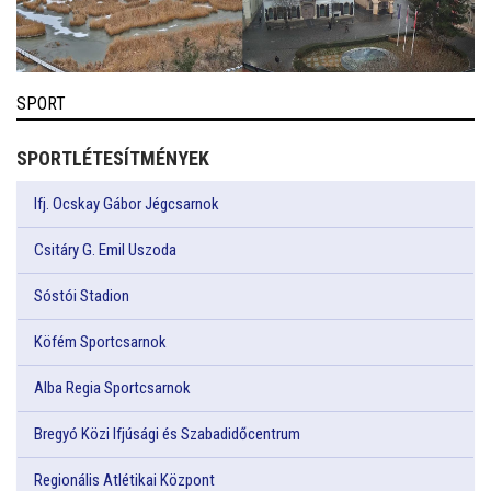
SPORT
SPORTLÉTESÍTMÉNYEK
Ifj. Ocskay Gábor Jégcsarnok
Csitáry G. Emil Uszoda
Sóstói Stadion
Köfém Sportcsarnok
Alba Regia Sportcsarnok
Bregyó Közi Ifjúsági és Szabadidőcentrum
Regionális Atlétikai Központ