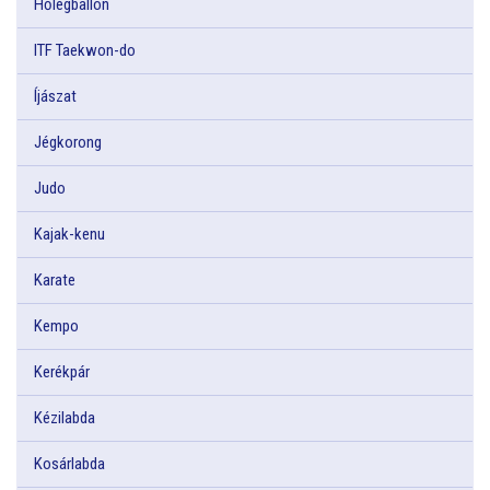
Hőlégballon
ITF Taekwon-do
Íjászat
Jégkorong
Judo
Kajak-kenu
Karate
Kempo
Kerékpár
Kézilabda
Kosárlabda