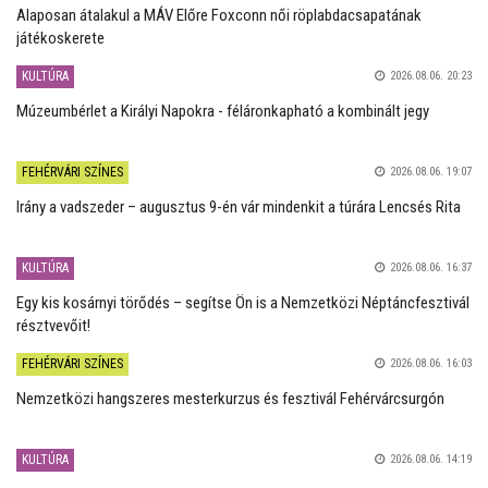
Alaposan átalakul a MÁV Előre Foxconn női röplabdacsapatának
játékoskerete
KULTÚRA
2026.08.06. 20:23
Múzeumbérlet a Királyi Napokra - féláronkapható a kombinált jegy
FEHÉRVÁRI SZÍNES
2026.08.06. 19:07
Irány a vadszeder – augusztus 9-én vár mindenkit a túrára Lencsés Rita
KULTÚRA
2026.08.06. 16:37
Egy kis kosárnyi törődés – segítse Ön is a Nemzetközi Néptáncfesztivál
résztvevőit!
FEHÉRVÁRI SZÍNES
2026.08.06. 16:03
Nemzetközi hangszeres mesterkurzus és fesztivál Fehérvárcsurgón
KULTÚRA
2026.08.06. 14:19