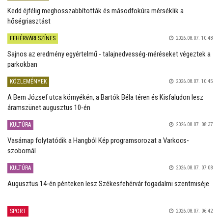
Kedd éjfélig meghosszabbították és másodfokúra mérséklik a
hőségriasztást
FEHÉRVÁRI SZÍNES
2026.08.07. 10:48
Sajnos az eredmény egyértelmű - talajnedvesség-méréseket végeztek a
parkokban
KÖZLEMÉNYEK
2026.08.07. 10:45
A Bem József utca környékén, a Bartók Béla téren és Kisfaludon lesz
áramszünet augusztus 10-én
KULTÚRA
2026.08.07. 08:37
Vasárnap folytatódik a Hangból Kép programsorozat a Varkocs-
szobornál
KULTÚRA
2026.08.07. 07:08
Augusztus 14-én pénteken lesz Székesfehérvár fogadalmi szentmiséje
SPORT
2026.08.07. 06:42