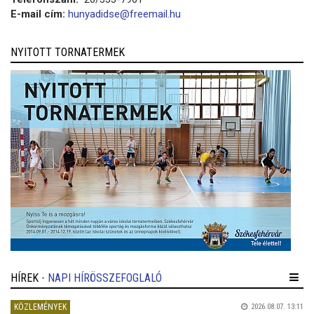
E-mail cím:
hunyadidse@freemail.hu
NYITOTT TORNATERMEK
HÍREK
- NAPI HÍRÖSSZEFOGLALÓ
KÖZLEMÉNYEK
2026.08.07. 13:11