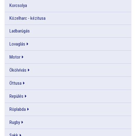
Korcsolya
Közelharc - kézitusa
Ladbarúgás
Lovaglás
Motor
Ökölvívás
Öttusa
Repülés
Röplabda
Rugby
Sakk