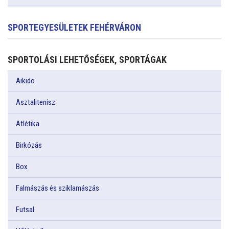
SPORTEGYESÜLETEK FEHÉRVÁRON
SPORTOLÁSI LEHETŐSÉGEK, SPORTÁGAK
Aikido
Asztalitenisz
Atlétika
Birkózás
Box
Falmászás és sziklamászás
Futsal