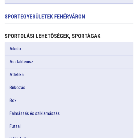
SPORTEGYESÜLETEK FEHÉRVÁRON
SPORTOLÁSI LEHETŐSÉGEK, SPORTÁGAK
Aikido
Asztalitenisz
Atlétika
Birkózás
Box
Falmászás és sziklamászás
Futsal