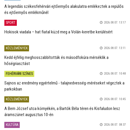
A legendás székesfehérvári ejtőernyős alakulatra emlékeztek a repülős
és ejtőernyős emlékműnél
SPORT
2026.08.07. 13:17
Hokisok viadala – hat fiatal küzd meg a Volán-keretbe kerülésért
KÖZLEMÉNYEK
2026.08.07. 13:11
Kedd éjfélig meghosszabbították és másodfokúra mérséklik a
hőségriasztást
FEHÉRVÁRI SZÍNES
2026.08.07. 10:48
Sajnos az eredmény egyértelmű - talajnedvesség-méréseket végeztek a
parkokban
KÖZLEMÉNYEK
2026.08.07. 10:45
A Bem József utca környékén, a Bartók Béla téren és Kisfaludon lesz
áramszünet augusztus 10-én
KULTÚRA
2026.08.07. 08:37