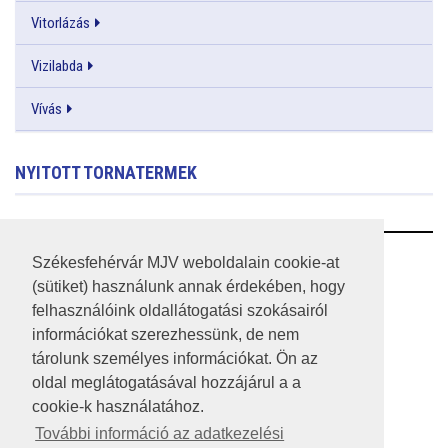
Vitorlázás
Vizilabda
Vívás
NYITOTT TORNATERMEK
RSS
Székesfehérvár MJV weboldalain cookie-at
(sütiket) használunk annak érdekében, hogy
A HONLAP 2017.03.31-I ÁLLAPOTA
felhasználóink oldallátogatási szokásairól
információkat szerezhessünk, de nem
JOGI NYILATKOZAT
tárolunk személyes információkat. Ön az
IMPRESSZUM
oldal meglátogatásával hozzájárul a a
cookie-k használatához.
MÉDIAAJÁNLAT
További információ az adatkezelési