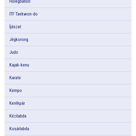
Hőlégballon
ITF Taekwon-do
Íjászat
Jégkorong
Judo
Kajak-kenu
Karate
Kempo
Kerékpár
Kézilabda
Kosárlabda