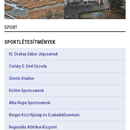
SPORT
SPORTLÉTESÍTMÉNYEK
Ifj. Ocskay Gábor Jégcsarnok
Csitáry G. Emil Uszoda
Sóstói Stadion
Köfém Sportcsarnok
Alba Regia Sportcsarnok
Bregyó Közi Ifjúsági és Szabadidőcentrum
Regionális Atlétikai Központ