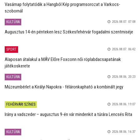
Vasárnap folytatódik a Hangból Kép programsorozat a Varkocs-
szobornál
KULTÚRA
2026.08.07. 07:08
Augusztus 14-én pénteken lesz Székesfehérvár fogadalmi szentmiséje
SPORT
2026.08.07. 06:42
Alaposan átalakul a MÁV Előre Foxconn női röplabdacsapatának
játékoskerete
KULTÚRA
2026.08.06. 20:23
Múzeumbérlet a Királyi Napokra - féláronkapható a kombinált jegy
FEHÉRVÁRI SZÍNES
2026.08.06. 19:07
Irány a vadszeder – augusztus 9-én vár mindenkit a túrára Lencsés Rita
KULTÚRA
2026.08.06. 16:37