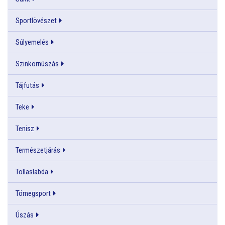
Sportlövészet
Súlyemelés
Szinkornúszás
Tájfutás
Teke
Tenisz
Természetjárás
Tollaslabda
Tömegsport
Úszás