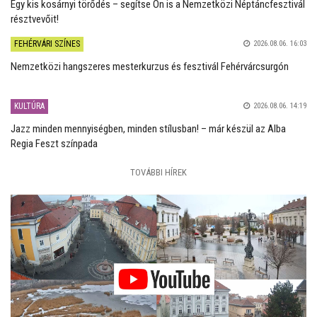
Egy kis kosárnyi törődés – segítse Ön is a Nemzetközi Néptáncfesztivál
résztvevőit!
FEHÉRVÁRI SZÍNES
2026.08.06. 16:03
Nemzetközi hangszeres mesterkurzus és fesztivál Fehérvárcsurgón
KULTÚRA
2026.08.06. 14:19
Jazz minden mennyiségben, minden stílusban! – már készül az Alba
Regia Feszt színpada
TOVÁBBI HÍREK