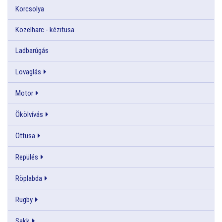
Korcsolya
Közelharc - kézitusa
Ladbarúgás
Lovaglás
Motor
Ökölvívás
Öttusa
Repülés
Röplabda
Rugby
Sakk