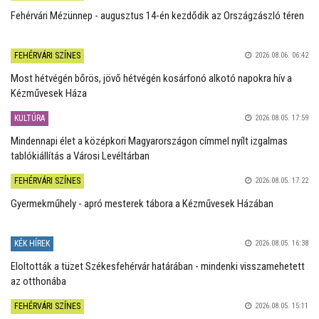
Fehérvári Mézünnep - augusztus 14-én kezdődik az Országzászló téren
FEHÉRVÁRI SZÍNES
2026.08.06. 06:42
Most hétvégén bőrös, jövő hétvégén kosárfonó alkotó napokra hív a
Kézművesek Háza
KULTÚRA
2026.08.05. 17:59
Mindennapi élet a középkori Magyarországon címmel nyílt izgalmas
tablókiállítás a Városi Levéltárban
FEHÉRVÁRI SZÍNES
2026.08.05. 17:22
Gyermekműhely - apró mesterek tábora a Kézművesek Házában
KÉK HÍREK
2026.08.05. 16:38
Eloltották a tüzet Székesfehérvár határában - mindenki visszamehetett
az otthonába
FEHÉRVÁRI SZÍNES
2026.08.05. 15:11