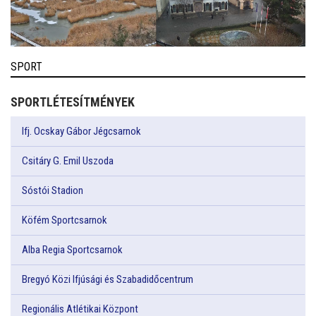
SPORT
SPORTLÉTESÍTMÉNYEK
Ifj. Ocskay Gábor Jégcsarnok
Csitáry G. Emil Uszoda
Sóstói Stadion
Köfém Sportcsarnok
Alba Regia Sportcsarnok
Bregyó Közi Ifjúsági és Szabadidőcentrum
Regionális Atlétikai Központ