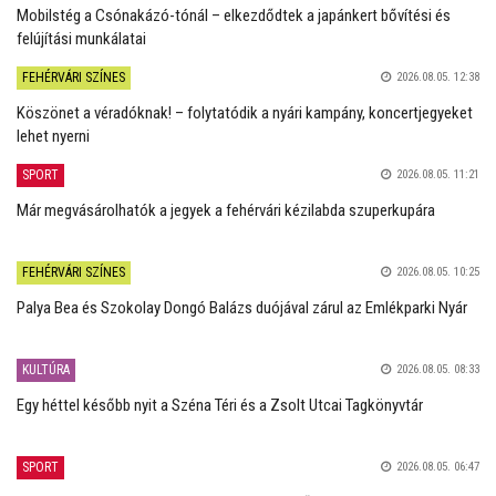
Mobilstég a Csónakázó-tónál – elkezdődtek a japánkert bővítési és
felújítási munkálatai
FEHÉRVÁRI SZÍNES
2026.08.05. 12:38
Köszönet a véradóknak! – folytatódik a nyári kampány, koncertjegyeket
lehet nyerni
SPORT
2026.08.05. 11:21
Már megvásárolhatók a jegyek a fehérvári kézilabda szuperkupára
FEHÉRVÁRI SZÍNES
2026.08.05. 10:25
Palya Bea és Szokolay Dongó Balázs duójával zárul az Emlékparki Nyár
KULTÚRA
2026.08.05. 08:33
Egy héttel később nyit a Széna Téri és a Zsolt Utcai Tagkönyvtár
SPORT
2026.08.05. 06:47