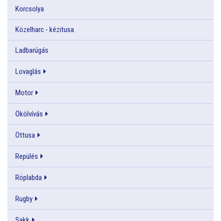
Korcsolya
Közelharc - kézitusa
Ladbarúgás
Lovaglás
Motor
Ökölvívás
Öttusa
Repülés
Röplabda
Rugby
Sakk