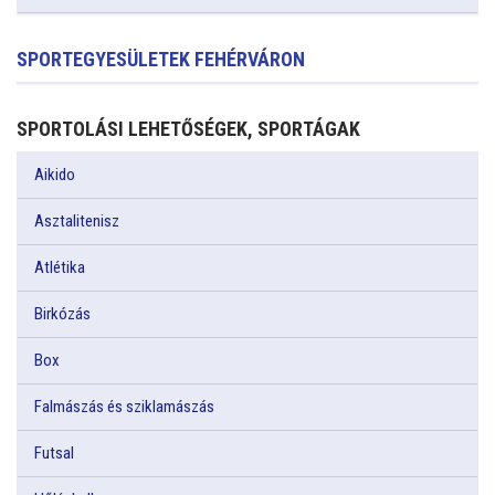
SPORTEGYESÜLETEK FEHÉRVÁRON
SPORTOLÁSI LEHETŐSÉGEK, SPORTÁGAK
Aikido
Asztalitenisz
Atlétika
Birkózás
Box
Falmászás és sziklamászás
Futsal