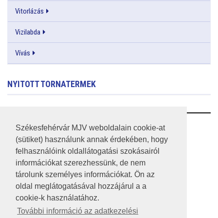
Vitorlázás
Vizilabda
Vívás
NYITOTT TORNATERMEK
RSS
Székesfehérvár MJV weboldalain cookie-at
(sütiket) használunk annak érdekében, hogy
A HONLAP 2017.03.31-I ÁLLAPOTA
felhasználóink oldallátogatási szokásairól
információkat szerezhessünk, de nem
JOGI NYILATKOZAT
tárolunk személyes információkat. Ön az
IMPRESSZUM
oldal meglátogatásával hozzájárul a a
cookie-k használatához.
MÉDIAAJÁNLAT
További információ az adatkezelési