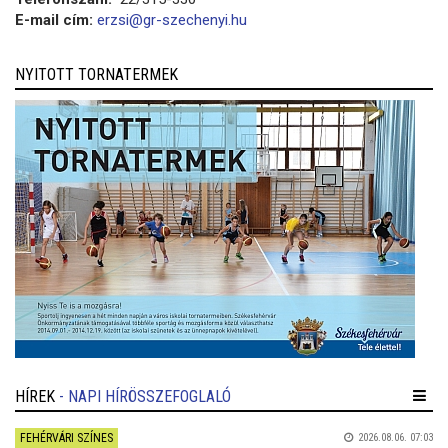
E-mail cím:
erzsi@gr-szechenyi.hu
NYITOTT TORNATERMEK
HÍREK
- NAPI HÍRÖSSZEFOGLALÓ
FEHÉRVÁRI SZÍNES
2026.08.06. 07:03