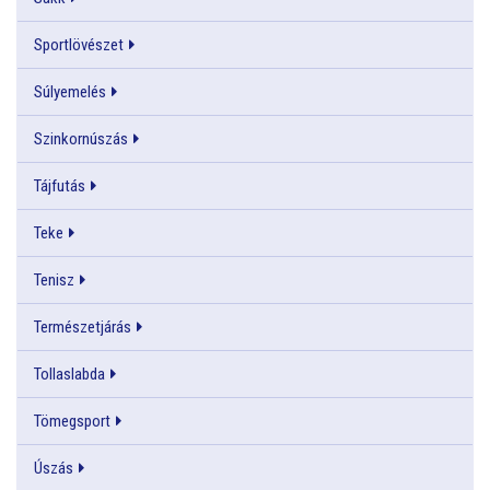
Sportlövészet
Súlyemelés
Szinkornúszás
Tájfutás
Teke
Tenisz
Természetjárás
Tollaslabda
Tömegsport
Úszás