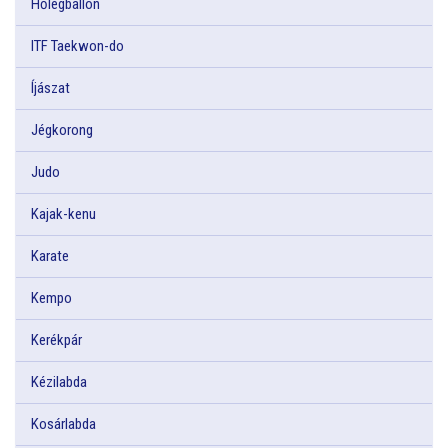
Hőlégballon
ITF Taekwon-do
Íjászat
Jégkorong
Judo
Kajak-kenu
Karate
Kempo
Kerékpár
Kézilabda
Kosárlabda