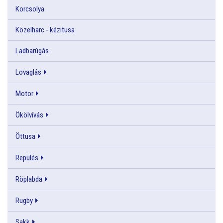
Korcsolya
Közelharc - kézitusa
Ladbarúgás
Lovaglás
Motor
Ökölvívás
Öttusa
Repülés
Röplabda
Rugby
Sakk