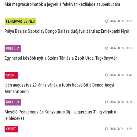
Már megvásárolhatók a jegyek a fehérvári kézilabda szuperkupára
FEHÉRVÁRI SZÍNES
2026.08.05. 10:25
Palya Bea és Szokolay Dongó Balázs duójával zárul az Emlékparki Nyár
KULTÚRA
2026.08.05. 08:33
Egy héttel később nyit a Széna Téri és a Zsolt Utcai Tagkönyvtár
SPORT
2026.08.05. 06:47
Idén augusztus 20-án is várják a futás kedvelőit a Bence-hegyi
félmaratonon
KULTÚRA
2026.08.05. 06:31
Mesélő Pedagógus és Könyvtáros Díj - augusztus 31-ig várják a
jelöléseket
SPORT
2026.08.04. 16:34