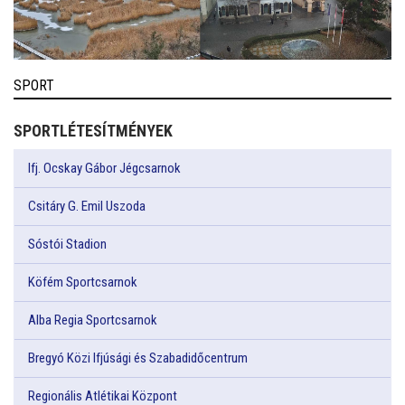
SPORT
SPORTLÉTESÍTMÉNYEK
Ifj. Ocskay Gábor Jégcsarnok
Csitáry G. Emil Uszoda
Sóstói Stadion
Köfém Sportcsarnok
Alba Regia Sportcsarnok
Bregyó Közi Ifjúsági és Szabadidőcentrum
Regionális Atlétikai Központ