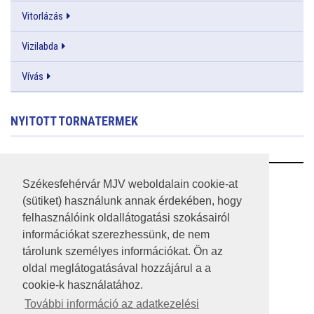
Vitorlázás
Vizilabda
Vívás
NYITOTT TORNATERMEK
RSS
Székesfehérvár MJV weboldalain cookie-at
(sütiket) használunk annak érdekében, hogy
A HONLAP 2017.03.31-I ÁLLAPOTA
felhasználóink oldallátogatási szokásairól
információkat szerezhessünk, de nem
JOGI NYILATKOZAT
tárolunk személyes információkat. Ön az
IMPRESSZUM
oldal meglátogatásával hozzájárul a a
cookie-k használatához.
MÉDIAAJÁNLAT
További információ az adatkezelési