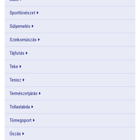
Sportlövészet
Súlyemelés
Szinkornúszás
Tájfutás
Teke
Tenisz
Természetjárás
Tollaslabda
Tömegsport
Úszás