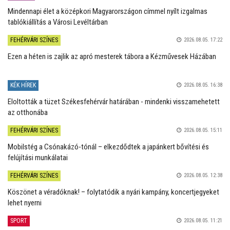
Mindennapi élet a középkori Magyarországon címmel nyílt izgalmas
tablókiállítás a Városi Levéltárban
FEHÉRVÁRI SZÍNES
2026.08.05. 17:22
Ezen a héten is zajlik az apró mesterek tábora a Kézművesek Házában
KÉK HÍREK
2026.08.05. 16:38
Eloltották a tüzet Székesfehérvár határában - mindenki visszamehetett
az otthonába
FEHÉRVÁRI SZÍNES
2026.08.05. 15:11
Mobilstég a Csónakázó-tónál – elkezdődtek a japánkert bővítési és
felújítási munkálatai
FEHÉRVÁRI SZÍNES
2026.08.05. 12:38
Köszönet a véradóknak! – folytatódik a nyári kampány, koncertjegyeket
lehet nyerni
SPORT
2026.08.05. 11:21