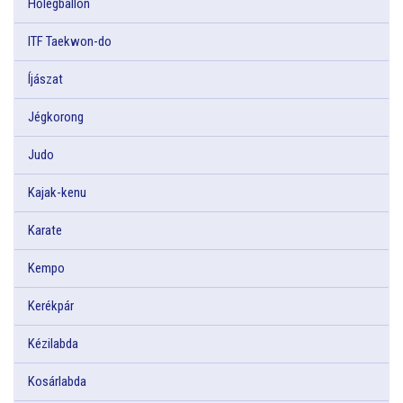
Hőlégballon
ITF Taekwon-do
Íjászat
Jégkorong
Judo
Kajak-kenu
Karate
Kempo
Kerékpár
Kézilabda
Kosárlabda