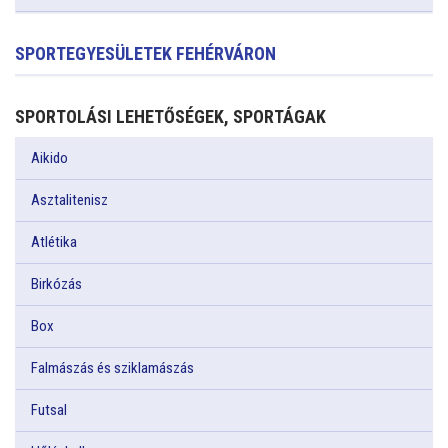
SPORTEGYESÜLETEK FEHÉRVÁRON
SPORTOLÁSI LEHETŐSÉGEK, SPORTÁGAK
Aikido
Asztalitenisz
Atlétika
Birkózás
Box
Falmászás és sziklamászás
Futsal