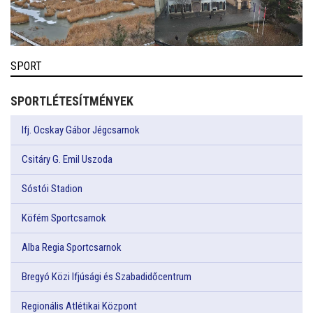
SPORT
SPORTLÉTESÍTMÉNYEK
Ifj. Ocskay Gábor Jégcsarnok
Csitáry G. Emil Uszoda
Sóstói Stadion
Köfém Sportcsarnok
Alba Regia Sportcsarnok
Bregyó Közi Ifjúsági és Szabadidőcentrum
Regionális Atlétikai Központ