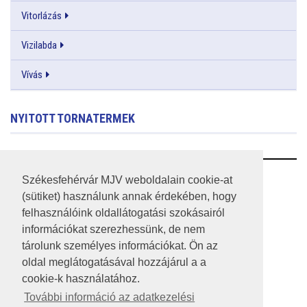
Vitorlázás
Vizilabda
Vívás
NYITOTT TORNATERMEK
RSS
Székesfehérvár MJV weboldalain cookie-at
(sütiket) használunk annak érdekében, hogy
A HONLAP 2017.03.31-I ÁLLAPOTA
felhasználóink oldallátogatási szokásairól
információkat szerezhessünk, de nem
JOGI NYILATKOZAT
tárolunk személyes információkat. Ön az
IMPRESSZUM
oldal meglátogatásával hozzájárul a a
cookie-k használatához.
MÉDIAAJÁNLAT
További információ az adatkezelési