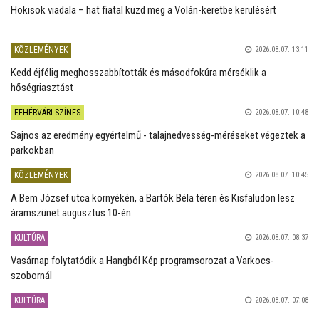
Hokisok viadala – hat fiatal küzd meg a Volán-keretbe kerülésért
KÖZLEMÉNYEK
2026.08.07. 13:11
Kedd éjfélig meghosszabbították és másodfokúra mérséklik a
hőségriasztást
FEHÉRVÁRI SZÍNES
2026.08.07. 10:48
Sajnos az eredmény egyértelmű - talajnedvesség-méréseket végeztek a
parkokban
KÖZLEMÉNYEK
2026.08.07. 10:45
A Bem József utca környékén, a Bartók Béla téren és Kisfaludon lesz
áramszünet augusztus 10-én
KULTÚRA
2026.08.07. 08:37
Vasárnap folytatódik a Hangból Kép programsorozat a Varkocs-
szobornál
KULTÚRA
2026.08.07. 07:08