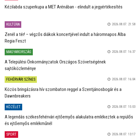
Kézilabda szuperkupa a MET Arénában - elindult a jegyértékesítés
KULTÚRA
2026.08.07. 21:58
Zenél a tér! – végzős diákok koncertjével indult a háromnapos Alba
Regia Feszt
MAGYARORSZÁG
2026.08.07. 16:37
A Települési Önkormányzatok Országos Szövetségének
sajtóközleménye
FEHÉRVÁRI SZÍNES
2026.08.07. 16:04
Közös bringázásra hív szombaton reggel a Szentjánosbogár és a
Dawnbreakers
KÖZÉLET
2026.08.07. 15:03
A legendás székesfehérvári ejtőernyős alakulatra emlékeztek a repülős
és ejtőernyős emlékműnél
SPORT
2026.08.07. 13:17