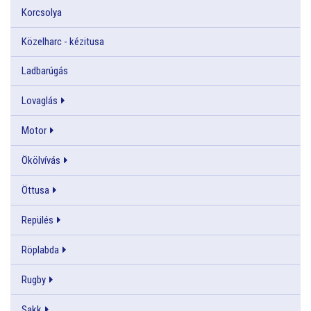
Korcsolya
Közelharc - kézitusa
Ladbarúgás
Lovaglás
Motor
Ökölvívás
Öttusa
Repülés
Röplabda
Rugby
Sakk