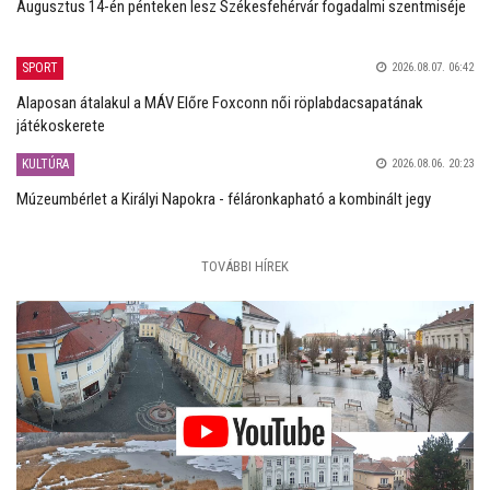
Augusztus 14-én pénteken lesz Székesfehérvár fogadalmi szentmiséje
SPORT
2026.08.07. 06:42
Alaposan átalakul a MÁV Előre Foxconn női röplabdacsapatának
játékoskerete
KULTÚRA
2026.08.06. 20:23
Múzeumbérlet a Királyi Napokra - féláronkapható a kombinált jegy
TOVÁBBI HÍREK