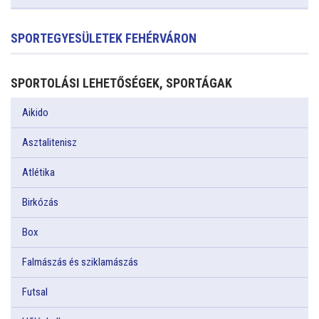
SPORTEGYESÜLETEK FEHÉRVÁRON
SPORTOLÁSI LEHETŐSÉGEK, SPORTÁGAK
Aikido
Asztalitenisz
Atlétika
Birkózás
Box
Falmászás és sziklamászás
Futsal