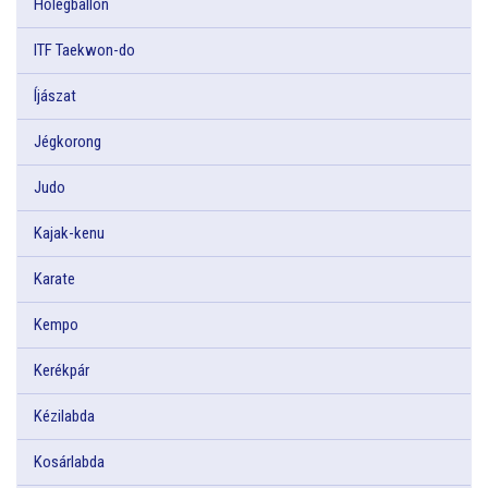
Hőlégballon
ITF Taekwon-do
Íjászat
Jégkorong
Judo
Kajak-kenu
Karate
Kempo
Kerékpár
Kézilabda
Kosárlabda