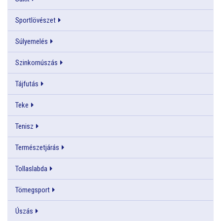
Sportlövészet
Súlyemelés
Szinkornúszás
Tájfutás
Teke
Tenisz
Természetjárás
Tollaslabda
Tömegsport
Úszás