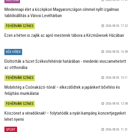
KULTÚRA
Mindennapi élet a középkori Magyarországon címmel nyílt izgalmas
tablókiállítás a Városi Levéltárban
FEHÉRVÁRI SZÍNES
2026.08.05. 17:22
Ezen a héten is zajlik az apró mesterek tábora a Kézművesek Házában
KÉK HÍREK
2026.08.05. 16:38
Eloltották a tüzet Székesfehérvár határában - mindenki visszamehetett
az otthonába
FEHÉRVÁRI SZÍNES
2026.08.05. 15:11
Mobilstég a Csónakázó-tónál – elkezdődtek a japánkert bővítési és
felújítási munkálatai
FEHÉRVÁRI SZÍNES
2026.08.05. 12:38
Köszönet a véradóknak! – folytatódik a nyári kampány, koncertjegyeket
lehet nyerni
SPORT
2026.08.05. 11:21