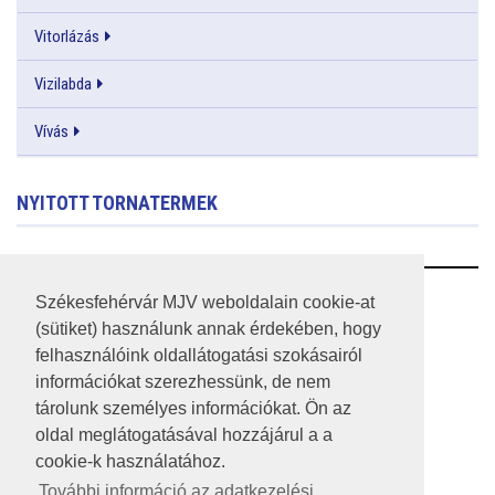
Vitorlázás
Vizilabda
Vívás
NYITOTT TORNATERMEK
RSS
Székesfehérvár MJV weboldalain cookie-at
(sütiket) használunk annak érdekében, hogy
A HONLAP 2017.03.31-I ÁLLAPOTA
felhasználóink oldallátogatási szokásairól
információkat szerezhessünk, de nem
JOGI NYILATKOZAT
tárolunk személyes információkat. Ön az
IMPRESSZUM
oldal meglátogatásával hozzájárul a a
cookie-k használatához.
MÉDIAAJÁNLAT
További információ az adatkezelési