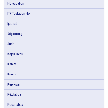
Hőlégballon
ITF Taekwon-do
Íjászat
Jégkorong
Judo
Kajak-kenu
Karate
Kempo
Kerékpár
Kézilabda
Kosárlabda