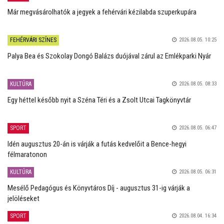
Már megvásárolhatók a jegyek a fehérvári kézilabda szuperkupára
FEHÉRVÁRI SZÍNES
2026.08.05. 10:25
Palya Bea és Szokolay Dongó Balázs duójával zárul az Emlékparki Nyár
KULTÚRA
2026.08.05. 08:33
Egy héttel később nyit a Széna Téri és a Zsolt Utcai Tagkönyvtár
SPORT
2026.08.05. 06:47
Idén augusztus 20-án is várják a futás kedvelőit a Bence-hegyi
félmaratonon
KULTÚRA
2026.08.05. 06:31
Mesélő Pedagógus és Könyvtáros Díj - augusztus 31-ig várják a
jelöléseket
SPORT
2026.08.04. 16:34