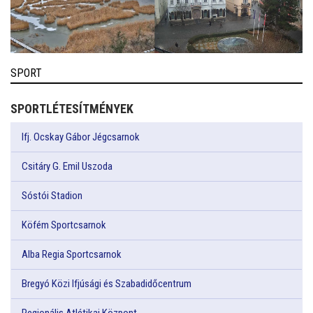
SPORT
SPORTLÉTESÍTMÉNYEK
Ifj. Ocskay Gábor Jégcsarnok
Csitáry G. Emil Uszoda
Sóstói Stadion
Köfém Sportcsarnok
Alba Regia Sportcsarnok
Bregyó Közi Ifjúsági és Szabadidőcentrum