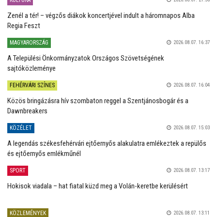
KULTÚRA
Zenél a tér! – végzős diákok koncertjével indult a háromnapos Alba
Regia Feszt
MAGYARORSZÁG
2026.08.07. 16:37
A Települési Önkormányzatok Országos Szövetségének
sajtóközleménye
FEHÉRVÁRI SZÍNES
2026.08.07. 16:04
Közös bringázásra hív szombaton reggel a Szentjánosbogár és a
Dawnbreakers
KÖZÉLET
2026.08.07. 15:03
A legendás székesfehérvári ejtőernyős alakulatra emlékeztek a repülős
és ejtőernyős emlékműnél
SPORT
2026.08.07. 13:17
Hokisok viadala – hat fiatal küzd meg a Volán-keretbe kerülésért
KÖZLEMÉNYEK
2026.08.07. 13:11