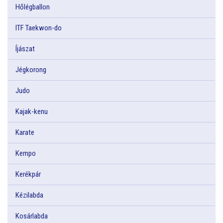
Hőlégballon
ITF Taekwon-do
Íjászat
Jégkorong
Judo
Kajak-kenu
Karate
Kempo
Kerékpár
Kézilabda
Kosárlabda