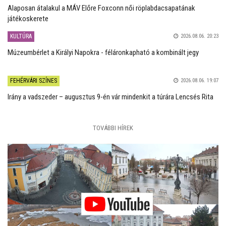
Alaposan átalakul a MÁV Előre Foxconn női röplabdacsapatának
játékoskerete
KULTÚRA
2026.08.06. 20:23
Múzeumbérlet a Királyi Napokra - féláronkapható a kombinált jegy
FEHÉRVÁRI SZÍNES
2026.08.06. 19:07
Irány a vadszeder – augusztus 9-én vár mindenkit a túrára Lencsés Rita
TOVÁBBI HÍREK