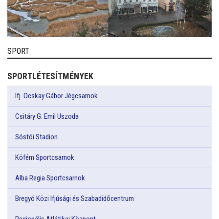
SPORT
SPORTLÉTESÍTMÉNYEK
Ifj. Ocskay Gábor Jégcsarnok
Csitáry G. Emil Uszoda
Sóstói Stadion
Köfém Sportcsarnok
Alba Regia Sportcsarnok
Bregyó Közi Ifjúsági és Szabadidőcentrum