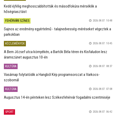
Kedd éjfélig meghosszabbították és másodfokúra mérséklik a
hőségriasztást
FEHÉRVÁRI SZÍNES
2026.08.07. 10:48
Sajnos az eredmény egyértelmű - talajnedvesség-méréseket végeztek a
parkokban
KÖZLEMÉNYEK
2026.08.07. 10:45
A Bem József utca környékén, a Bartók Béla téren és Kisfaludon lesz
áramszünet augusztus 10-én
KULTÚRA
2026.08.07. 08:37
Vasárnap folytatódik a Hangból Kép programsorozat a Varkocs-
szobornál
KULTÚRA
2026.08.07. 07:08
Augusztus 14-én pénteken lesz Székesfehérvár fogadalmi szentmiséje
SPORT
2026.08.07. 06:42