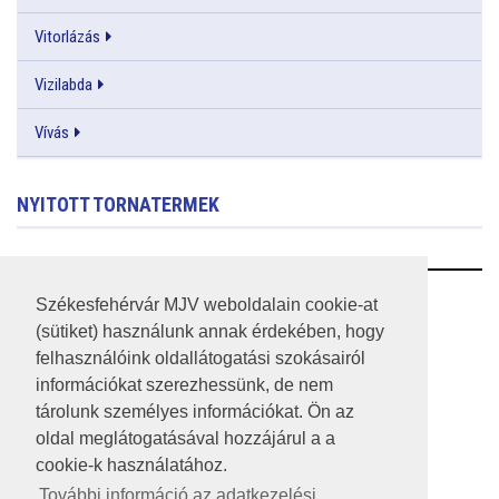
Vitorlázás
Vizilabda
Vívás
NYITOTT TORNATERMEK
RSS
Székesfehérvár MJV weboldalain cookie-at
(sütiket) használunk annak érdekében, hogy
A HONLAP 2017.03.31-I ÁLLAPOTA
felhasználóink oldallátogatási szokásairól
információkat szerezhessünk, de nem
JOGI NYILATKOZAT
tárolunk személyes információkat. Ön az
IMPRESSZUM
oldal meglátogatásával hozzájárul a a
cookie-k használatához.
MÉDIAAJÁNLAT
További információ az adatkezelési