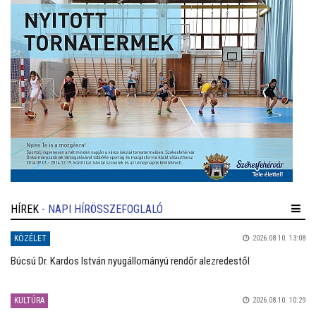
HÍREK
- NAPI HÍRÖSSZEFOGLALÓ
KÖZÉLET
2026.08.10. 13:08
Búcsú Dr. Kardos István nyugállományú rendőr alezredestől
KULTÚRA
2026.08.10. 10:29