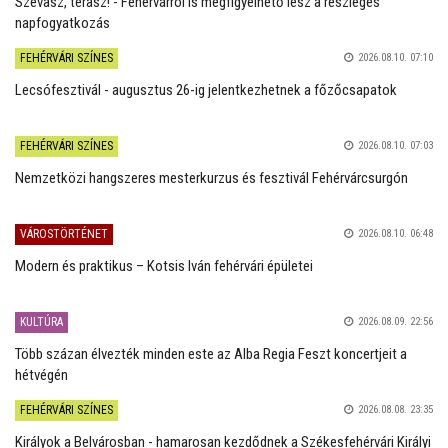
Szevasz, terasz! - Fehérvárról is megfigyelhető lesz a részleges
napfogyatkozás
FEHÉRVÁRI SZÍNES
2026.08.10. 07:10
Lecsófesztivál - augusztus 26-ig jelentkezhetnek a főzőcsapatok
FEHÉRVÁRI SZÍNES
2026.08.10. 07:03
Nemzetközi hangszeres mesterkurzus és fesztivál Fehérvárcsurgón
VÁROSTÖRTÉNET
2026.08.10. 06:48
Modern és praktikus – Kotsis Iván fehérvári épületei
KULTÚRA
2026.08.09. 22:56
Több százan élvezték minden este az Alba Regia Feszt koncertjeit a
hétvégén
FEHÉRVÁRI SZÍNES
2026.08.08. 23:35
Királyok a Belvárosban - hamarosan kezdődnek a Székesfehérvári Királyi