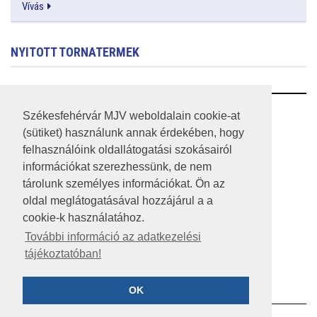
Vívás
NYITOTT TORNATERMEK
RSS
Székesfehérvár MJV weboldalain cookie-at
(sütiket) használunk annak érdekében, hogy
A HONLAP 2017.03.31-I ÁLLAPOTA
felhasználóink oldallátogatási szokásairól
információkat szerezhessünk, de nem
JOGI NYILATKOZAT
tárolunk személyes információkat. Ön az
IMPRESSZUM
oldal meglátogatásával hozzájárul a a
cookie-k használatához.
MÉDIAAJÁNLAT
További információ az adatkezelési
tájékoztatóban!
KÖZÉRDEKŰ ADATOK
ADATVÉDELEM
OK
©2023 SZÉKESFEHÉRVÁR MEGYEI JOGÚ VÁROS