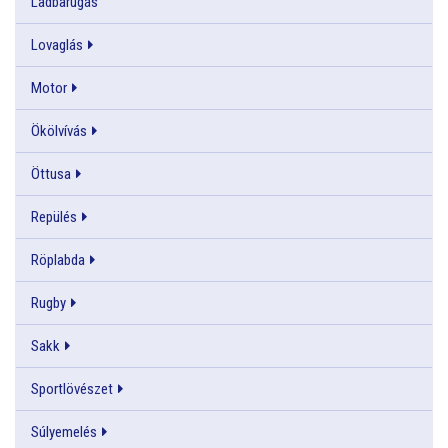
Ladbarúgás
Lovaglás
Motor
Ökölvívás
Öttusa
Repülés
Röplabda
Rugby
Sakk
Sportlövészet
Súlyemelés