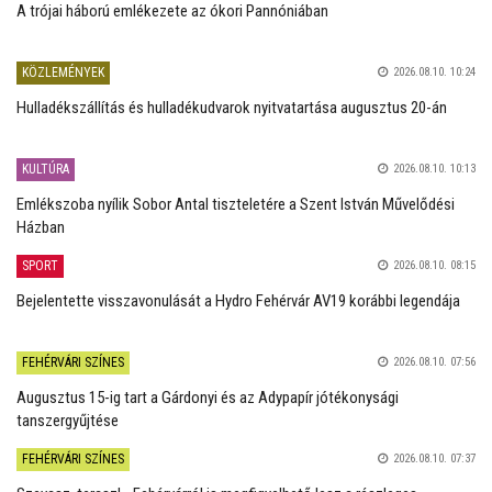
A trójai háború emlékezete az ókori Pannóniában
KÖZLEMÉNYEK
2026.08.10. 10:24
Hulladékszállítás és hulladékudvarok nyitvatartása augusztus 20-án
KULTÚRA
2026.08.10. 10:13
Emlékszoba nyílik Sobor Antal tiszteletére a Szent István Művelődési
Házban
SPORT
2026.08.10. 08:15
Bejelentette visszavonulását a Hydro Fehérvár AV19 korábbi legendája
FEHÉRVÁRI SZÍNES
2026.08.10. 07:56
Augusztus 15-ig tart a Gárdonyi és az Adypapír jótékonysági
tanszergyűjtése
FEHÉRVÁRI SZÍNES
2026.08.10. 07:37