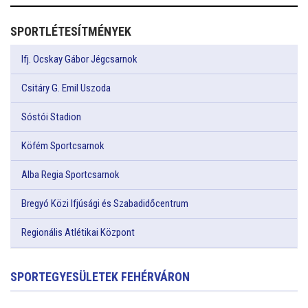
SPORTLÉTESÍTMÉNYEK
Ifj. Ocskay Gábor Jégcsarnok
Csitáry G. Emil Uszoda
Sóstói Stadion
Köfém Sportcsarnok
Alba Regia Sportcsarnok
Bregyó Közi Ifjúsági és Szabadidőcentrum
Regionális Atlétikai Központ
SPORTEGYESÜLETEK FEHÉRVÁRON