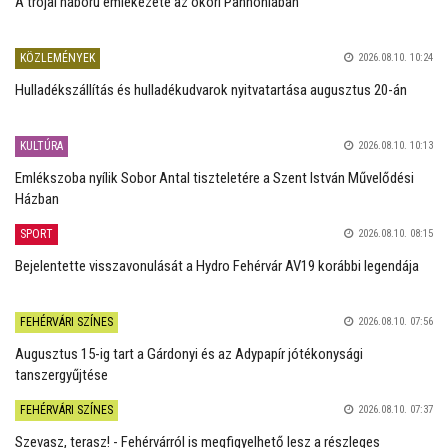
A trójai háború emlékezete az ókori Pannóniában
KÖZLEMÉNYEK
2026.08.10. 10:24
Hulladékszállítás és hulladékudvarok nyitvatartása augusztus 20-án
KULTÚRA
2026.08.10. 10:13
Emlékszoba nyílik Sobor Antal tiszteletére a Szent István Művelődési
Házban
SPORT
2026.08.10. 08:15
Bejelentette visszavonulását a Hydro Fehérvár AV19 korábbi legendája
FEHÉRVÁRI SZÍNES
2026.08.10. 07:56
Augusztus 15-ig tart a Gárdonyi és az Adypapír jótékonysági
tanszergyűjtése
FEHÉRVÁRI SZÍNES
2026.08.10. 07:37
Szevasz, terasz! - Fehérvárról is megfigyelhető lesz a részleges