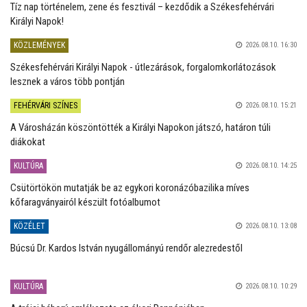
Tíz nap történelem, zene és fesztivál – kezdődik a Székesfehérvári
Királyi Napok!
KÖZLEMÉNYEK
2026.08.10. 16:30
Székesfehérvári Királyi Napok - útlezárások, forgalomkorlátozások
lesznek a város több pontján
FEHÉRVÁRI SZÍNES
2026.08.10. 15:21
A Városházán köszöntötték a Királyi Napokon játszó, határon túli
diákokat
KULTÚRA
2026.08.10. 14:25
Csütörtökön mutatják be az egykori koronázóbazilika míves
kőfaragványairól készült fotóalbumot
KÖZÉLET
2026.08.10. 13:08
Búcsú Dr. Kardos István nyugállományú rendőr alezredestől
KULTÚRA
2026.08.10. 10:29