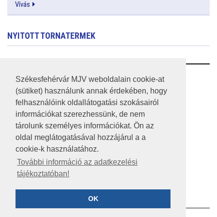
Vívás
NYITOTT TORNATERMEK
RSS
Székesfehérvár MJV weboldalain cookie-at
(sütiket) használunk annak érdekében, hogy
A HONLAP 2017.03.31-I ÁLLAPOTA
felhasználóink oldallátogatási szokásairól
információkat szerezhessünk, de nem
JOGI NYILATKOZAT
tárolunk személyes információkat. Ön az
IMPRESSZUM
oldal meglátogatásával hozzájárul a a
cookie-k használatához.
MÉDIAAJÁNLAT
További információ az adatkezelési
tájékoztatóban!
KÖZÉRDEKŰ ADATOK
ADATVÉDELEM
OK
©2023 SZÉKESFEHÉRVÁR MEGYEI JOGÚ VÁROS