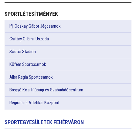
SPORTLÉTESÍTMÉNYEK
Ifj. Ocskay Gábor Jégcsarnok
Csitáry G. Emil Uszoda
Sóstói Stadion
Köfém Sportcsarnok
Alba Regia Sportcsarnok
Bregyó Közi Ifjúsági és Szabadidőcentrum
Regionális Atlétikai Központ
SPORTEGYESÜLETEK FEHÉRVÁRON