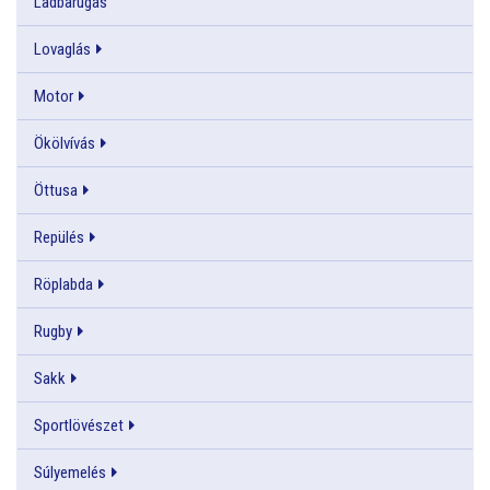
Ladbarúgás
Lovaglás
Motor
Ökölvívás
Öttusa
Repülés
Röplabda
Rugby
Sakk
Sportlövészet
Súlyemelés