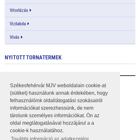
Vitorlázás
Vizilabda
Vívás
NYITOTT TORNATERMEK
RSS
Székesfehérvár MJV weboldalain cookie-at
(sütiket) használunk annak érdekében, hogy
A HONLAP 2017.03.31-I ÁLLAPOTA
felhasználóink oldallátogatási szokásairól
információkat szerezhessünk, de nem
JOGI NYILATKOZAT
tárolunk személyes információkat. Ön az
IMPRESSZUM
oldal meglátogatásával hozzájárul a a
cookie-k használatához.
MÉDIAAJÁNLAT
További információ az adatkezelési