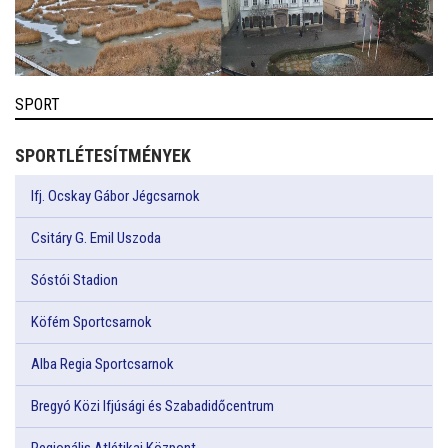
SPORT
SPORTLÉTESÍTMÉNYEK
Ifj. Ocskay Gábor Jégcsarnok
Csitáry G. Emil Uszoda
Sóstói Stadion
Köfém Sportcsarnok
Alba Regia Sportcsarnok
Bregyó Közi Ifjúsági és Szabadidőcentrum