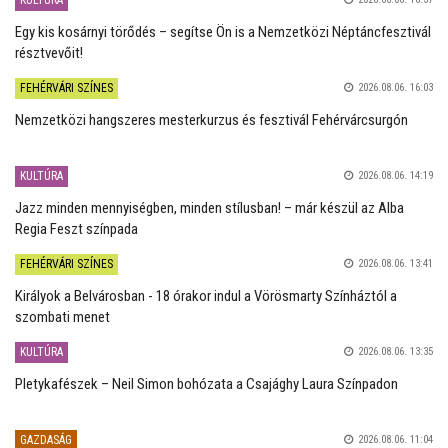
KULTÚRA
Egy kis kosárnyi törődés – segítse Ön is a Nemzetközi Néptáncfesztivál
résztvevőit!
FEHÉRVÁRI SZÍNES
2026.08.06. 16:03
Nemzetközi hangszeres mesterkurzus és fesztivál Fehérvárcsurgón
KULTÚRA
2026.08.06. 14:19
Jazz minden mennyiségben, minden stílusban! – már készül az Alba
Regia Feszt színpada
FEHÉRVÁRI SZÍNES
2026.08.06. 13:41
Királyok a Belvárosban - 18 órakor indul a Vörösmarty Színháztól a
szombati menet
KULTÚRA
2026.08.06. 13:35
Pletykafészek – Neil Simon bohózata a Csajághy Laura Színpadon
GAZDASÁG
2026.08.06. 11:04