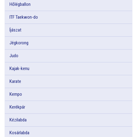
Hőlégballon
ITF Taekwon-do
Íjászat
Jégkorong
Judo
Kajak-kenu
Karate
Kempo
Kerékpár
Kézilabda
Kosárlabda