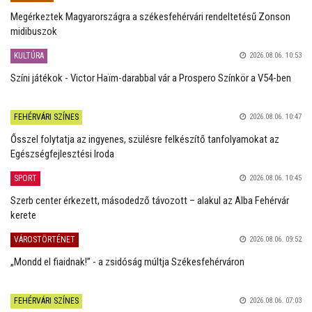
Megérkeztek Magyarországra a székesfehérvári rendeltetésű Zonson
midibuszok
KULTÚRA
2026.08.06. 10:53
Színi játékok - Victor Haïm-darabbal vár a Prospero Színkör a V54-ben
FEHÉRVÁRI SZÍNES
2026.08.06. 10:47
Ősszel folytatja az ingyenes, szülésre felkészítő tanfolyamokat az
Egészségfejlesztési Iroda
SPORT
2026.08.06. 10:45
Szerb center érkezett, másodedző távozott – alakul az Alba Fehérvár
kerete
VÁROSTÖRTÉNET
2026.08.06. 09:52
„Mondd el fiaidnak!” - a zsidóság múltja Székesfehérváron
FEHÉRVÁRI SZÍNES
2026.08.06. 07:03