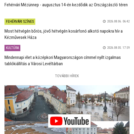
Fehérvári Mézünnep - augusztus 14-én kezdődik az Országzászló téren
FEHÉRVÁRI SZÍNES
2026.08.06. 06:42
Most hétvégén bőrös, jövő hétvégén kosárfonó alkotó napokra hív a
Kézművesek Háza
KULTÚRA
2026.08.05. 17:59
Mindennapi élet a középkori Magyarországon címmel nyílt izgalmas
tablókiállítás a Városi Levéltárban
TOVÁBBI HÍREK