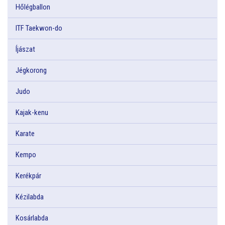
Hőlégballon
ITF Taekwon-do
Íjászat
Jégkorong
Judo
Kajak-kenu
Karate
Kempo
Kerékpár
Kézilabda
Kosárlabda