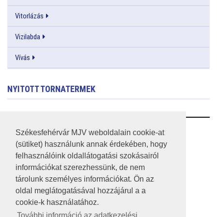
Vitorlázás
Vizilabda
Vívás
NYITOTT TORNATERMEK
RSS
Székesfehérvár MJV weboldalain cookie-at
(sütiket) használunk annak érdekében, hogy
A HONLAP 2017.03.31-I ÁLLAPOTA
felhasználóink oldallátogatási szokásairól
információkat szerezhessünk, de nem
JOGI NYILATKOZAT
tárolunk személyes információkat. Ön az
IMPRESSZUM
oldal meglátogatásával hozzájárul a a
cookie-k használatához.
MÉDIAAJÁNLAT
További információ az adatkezelési