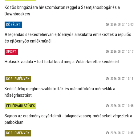
Közös bringázásra hív szombaton reggel a Szentjánosbogár és a
Dawnbreakers
KÖZÉLET
2026.08.07. 15:03
A legendás székesfehérvári ejtőernyős alakulatra emlékeztek a repülős
és ejtőernyős emlékműnél
SPORT
2026.08.07. 13:17
Hokisok viadala – hat fiatal küzd meg a Volán-keretbe kerülésért
KÖZLEMÉNYEK
2026.08.07. 13:11
Kedd éjfélig meghosszabbították és másodfokúra mérséklik a
hőségriasztást
FEHÉRVÁRI SZÍNES
2026.08.07. 10:48
Sajnos az eredmény egyértelmű - talajnedvesség-méréseket végeztek a
parkokban
KÖZLEMÉNYEK
2026.08.07. 10:45