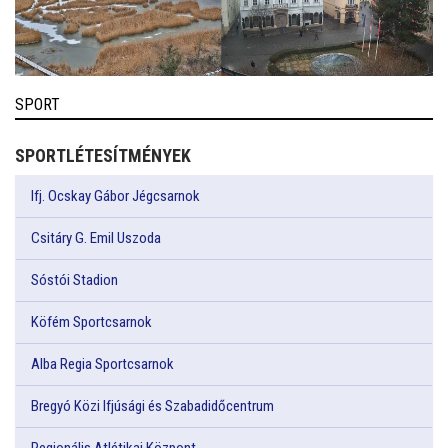
SPORT
SPORTLÉTESÍTMÉNYEK
Ifj. Ocskay Gábor Jégcsarnok
Csitáry G. Emil Uszoda
Sóstói Stadion
Köfém Sportcsarnok
Alba Regia Sportcsarnok
Bregyó Közi Ifjúsági és Szabadidőcentrum