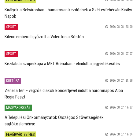
FEHÉRVÁRI SZÍNES
Királyok a Belvárosban - hamarosan kezdődnek a Székesfehérvári Királyi
Napok
SPORT
2026.08.08. 23:00
Kilenc emberrel győzött a Videoton a Sóstón
SPORT
2026.08.08. 07:07
Kézilabda szuperkupa a MET Arénában - elindult a jegyértékesítés
KULTÚRA
2026.08.07. 21:58
Zenél a tér! – végzős diákok koncertjével indult a háromnapos Alba
Regia Feszt
MAGYARORSZÁG
2026.08.07. 16:37
A Települési Önkormányzatok Országos Szövetségének
sajtóközleménye
FEHÉRVÁRI SZÍNES
2026.08.07. 16:04