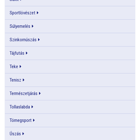
Sportlövészet
Súlyemelés
Szinkornúszás
Tájfutás
Teke
Tenisz
Természetjárás
Tollaslabda
Tömegsport
Úszás