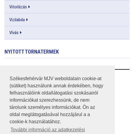
Vitorlázás
Vizilabda
Vívás
NYITOTT TORNATERMEK
RSS
Székesfehérvár MJV weboldalain cookie-at
(sütiket) használunk annak érdekében, hogy
A HONLAP 2017.03.31-I ÁLLAPOTA
felhasználóink oldallátogatási szokásairól
információkat szerezhessünk, de nem
JOGI NYILATKOZAT
tárolunk személyes információkat. Ön az
IMPRESSZUM
oldal meglátogatásával hozzájárul a a
cookie-k használatához.
MÉDIAAJÁNLAT
További információ az adatkezelési