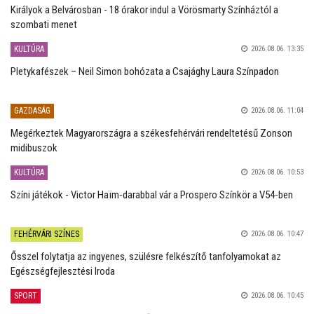
Királyok a Belvárosban - 18 órakor indul a Vörösmarty Színháztól a
szombati menet
KULTÚRA
2026.08.06. 13:35
Pletykafészek – Neil Simon bohózata a Csajághy Laura Színpadon
GAZDASÁG
2026.08.06. 11:04
Megérkeztek Magyarországra a székesfehérvári rendeltetésű Zonson
midibuszok
KULTÚRA
2026.08.06. 10:53
Színi játékok - Victor Haïm-darabbal vár a Prospero Színkör a V54-ben
FEHÉRVÁRI SZÍNES
2026.08.06. 10:47
Ősszel folytatja az ingyenes, szülésre felkészítő tanfolyamokat az
Egészségfejlesztési Iroda
SPORT
2026.08.06. 10:45