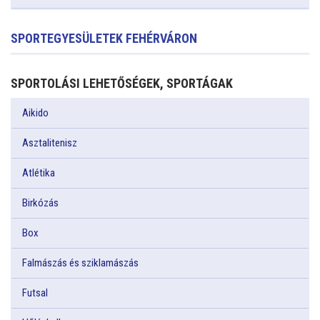
SPORTEGYESÜLETEK FEHÉRVÁRON
SPORTOLÁSI LEHETŐSÉGEK, SPORTÁGAK
Aikido
Asztalitenisz
Atlétika
Birkózás
Box
Falmászás és sziklamászás
Futsal