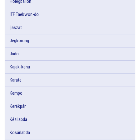
Hőlégballon
ITF Taekwon-do
Íjászat
Jégkorong
Judo
Kajak-kenu
Karate
Kempo
Kerékpár
Kézilabda
Kosárlabda