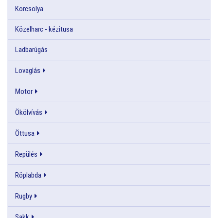
Korcsolya
Közelharc - kézitusa
Ladbarúgás
Lovaglás
Motor
Ökölvívás
Öttusa
Repülés
Röplabda
Rugby
Sakk