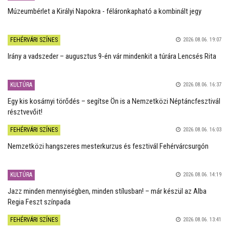
Múzeumbérlet a Királyi Napokra - féláronkapható a kombinált jegy
FEHÉRVÁRI SZÍNES
2026.08.06. 19:07
Irány a vadszeder – augusztus 9-én vár mindenkit a túrára Lencsés Rita
KULTÚRA
2026.08.06. 16:37
Egy kis kosárnyi törődés – segítse Ön is a Nemzetközi Néptáncfesztivál
résztvevőit!
FEHÉRVÁRI SZÍNES
2026.08.06. 16:03
Nemzetközi hangszeres mesterkurzus és fesztivál Fehérvárcsurgón
KULTÚRA
2026.08.06. 14:19
Jazz minden mennyiségben, minden stílusban! – már készül az Alba
Regia Feszt színpada
FEHÉRVÁRI SZÍNES
2026.08.06. 13:41