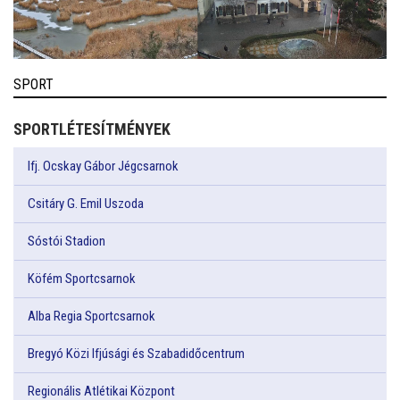
SPORT
SPORTLÉTESÍTMÉNYEK
Ifj. Ocskay Gábor Jégcsarnok
Csitáry G. Emil Uszoda
Sóstói Stadion
Köfém Sportcsarnok
Alba Regia Sportcsarnok
Bregyó Közi Ifjúsági és Szabadidőcentrum
Regionális Atlétikai Központ