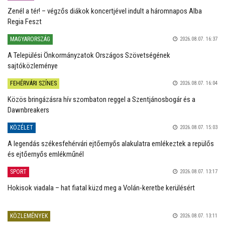
Zenél a tér! – végzős diákok koncertjével indult a háromnapos Alba
Regia Feszt
MAGYARORSZÁG
2026.08.07. 16:37
A Települési Önkormányzatok Országos Szövetségének
sajtóközleménye
FEHÉRVÁRI SZÍNES
2026.08.07. 16:04
Közös bringázásra hív szombaton reggel a Szentjánosbogár és a
Dawnbreakers
KÖZÉLET
2026.08.07. 15:03
A legendás székesfehérvári ejtőernyős alakulatra emlékeztek a repülős
és ejtőernyős emlékműnél
SPORT
2026.08.07. 13:17
Hokisok viadala – hat fiatal küzd meg a Volán-keretbe kerülésért
KÖZLEMÉNYEK
2026.08.07. 13:11