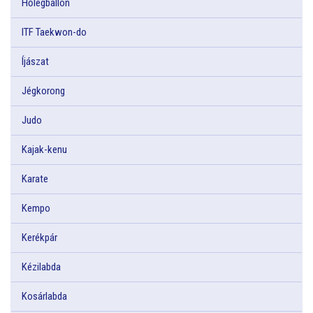
Hőlégballon
ITF Taekwon-do
Íjászat
Jégkorong
Judo
Kajak-kenu
Karate
Kempo
Kerékpár
Kézilabda
Kosárlabda