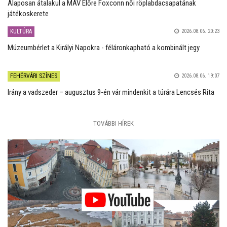
Alaposan átalakul a MÁV Előre Foxconn női röplabdacsapatának
játékoskerete
KULTÚRA
2026.08.06. 20:23
Múzeumbérlet a Királyi Napokra - féláronkapható a kombinált jegy
FEHÉRVÁRI SZÍNES
2026.08.06. 19:07
Irány a vadszeder – augusztus 9-én vár mindenkit a túrára Lencsés Rita
TOVÁBBI HÍREK