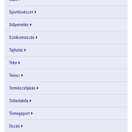
Sportlövészet
Súlyemelés
Szinkornúszás
Tájfutás
Teke
Tenisz
Természetjárás
Tollaslabda
Tömegsport
Úszás