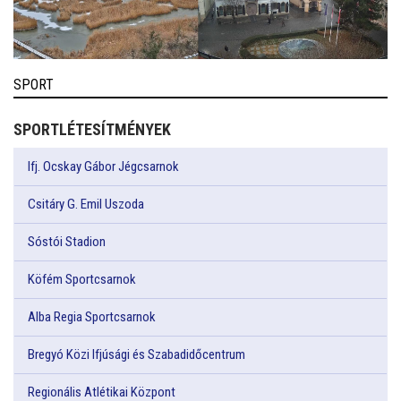
SPORT
SPORTLÉTESÍTMÉNYEK
Ifj. Ocskay Gábor Jégcsarnok
Csitáry G. Emil Uszoda
Sóstói Stadion
Köfém Sportcsarnok
Alba Regia Sportcsarnok
Bregyó Közi Ifjúsági és Szabadidőcentrum
Regionális Atlétikai Központ