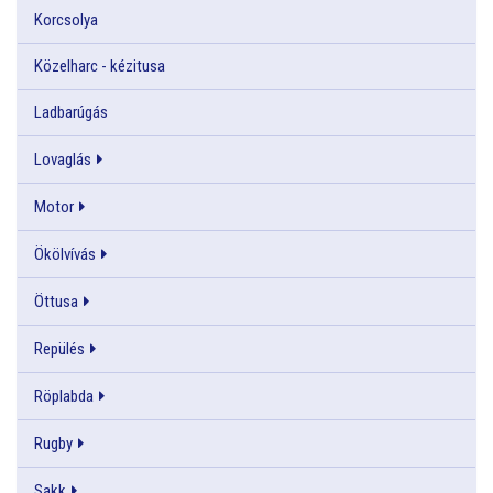
Korcsolya
Közelharc - kézitusa
Ladbarúgás
Lovaglás
Motor
Ökölvívás
Öttusa
Repülés
Röplabda
Rugby
Sakk