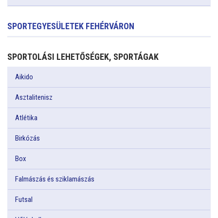
SPORTEGYESÜLETEK FEHÉRVÁRON
SPORTOLÁSI LEHETŐSÉGEK, SPORTÁGAK
Aikido
Asztalitenisz
Atlétika
Birkózás
Box
Falmászás és sziklamászás
Futsal