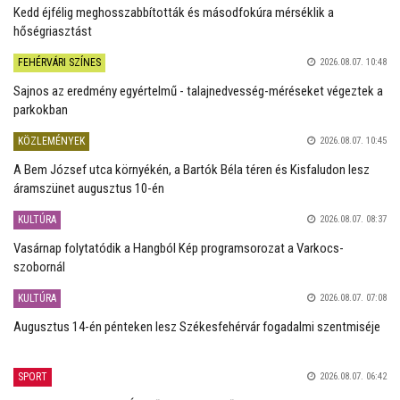
Kedd éjfélig meghosszabbították és másodfokúra mérséklik a
hőségriasztást
FEHÉRVÁRI SZÍNES
2026.08.07. 10:48
Sajnos az eredmény egyértelmű - talajnedvesség-méréseket végeztek a
parkokban
KÖZLEMÉNYEK
2026.08.07. 10:45
A Bem József utca környékén, a Bartók Béla téren és Kisfaludon lesz
áramszünet augusztus 10-én
KULTÚRA
2026.08.07. 08:37
Vasárnap folytatódik a Hangból Kép programsorozat a Varkocs-
szobornál
KULTÚRA
2026.08.07. 07:08
Augusztus 14-én pénteken lesz Székesfehérvár fogadalmi szentmiséje
SPORT
2026.08.07. 06:42