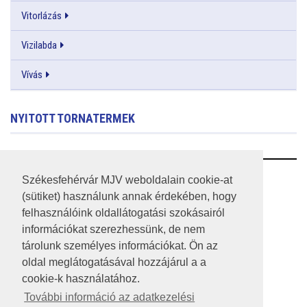
Vitorlázás
Vizilabda
Vívás
NYITOTT TORNATERMEK
RSS
Székesfehérvár MJV weboldalain cookie-at
(sütiket) használunk annak érdekében, hogy
A HONLAP 2017.03.31-I ÁLLAPOTA
felhasználóink oldallátogatási szokásairól
információkat szerezhessünk, de nem
JOGI NYILATKOZAT
tárolunk személyes információkat. Ön az
IMPRESSZUM
oldal meglátogatásával hozzájárul a a
cookie-k használatához.
MÉDIAAJÁNLAT
További információ az adatkezelési