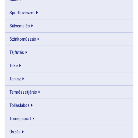
Sportlövészet
Súlyemelés
Szinkornúszás
Tájfutás
Teke
Tenisz
Természetjárás
Tollaslabda
Tömegsport
Úszás