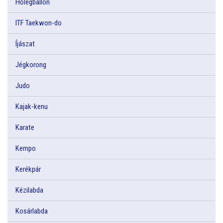
Hőlégballon
ITF Taekwon-do
Íjászat
Jégkorong
Judo
Kajak-kenu
Karate
Kempo
Kerékpár
Kézilabda
Kosárlabda