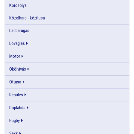
Korcsolya
Közelharc - kézitusa
Ladbarúgás
Lovaglás
Motor
Ökölvívás
Öttusa
Repülés
Röplabda
Rugby
Sakk