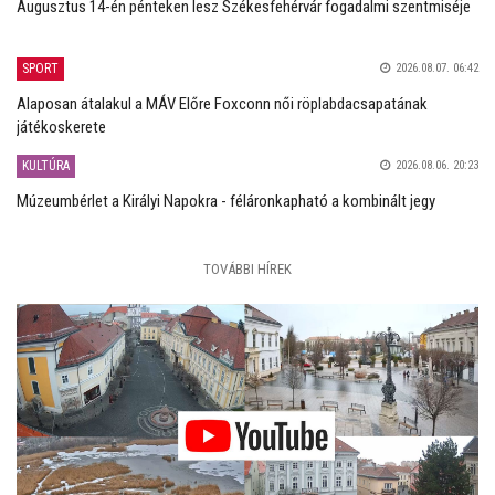
Augusztus 14-én pénteken lesz Székesfehérvár fogadalmi szentmiséje
SPORT
2026.08.07. 06:42
Alaposan átalakul a MÁV Előre Foxconn női röplabdacsapatának
játékoskerete
KULTÚRA
2026.08.06. 20:23
Múzeumbérlet a Királyi Napokra - féláronkapható a kombinált jegy
TOVÁBBI HÍREK