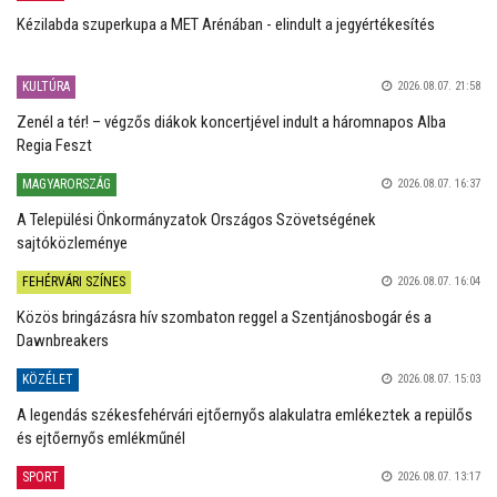
Kézilabda szuperkupa a MET Arénában - elindult a jegyértékesítés
KULTÚRA
2026.08.07. 21:58
Zenél a tér! – végzős diákok koncertjével indult a háromnapos Alba
Regia Feszt
MAGYARORSZÁG
2026.08.07. 16:37
A Települési Önkormányzatok Országos Szövetségének
sajtóközleménye
FEHÉRVÁRI SZÍNES
2026.08.07. 16:04
Közös bringázásra hív szombaton reggel a Szentjánosbogár és a
Dawnbreakers
KÖZÉLET
2026.08.07. 15:03
A legendás székesfehérvári ejtőernyős alakulatra emlékeztek a repülős
és ejtőernyős emlékműnél
SPORT
2026.08.07. 13:17