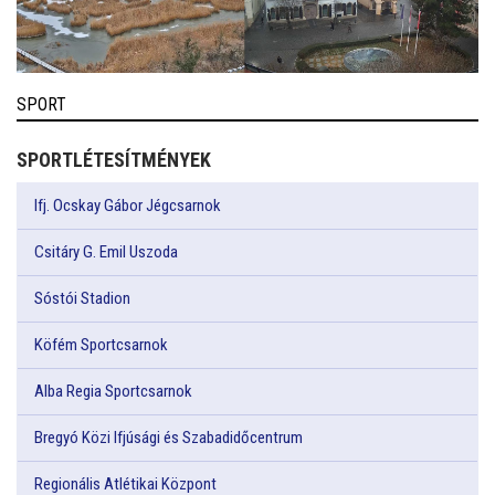
SPORT
SPORTLÉTESÍTMÉNYEK
Ifj. Ocskay Gábor Jégcsarnok
Csitáry G. Emil Uszoda
Sóstói Stadion
Köfém Sportcsarnok
Alba Regia Sportcsarnok
Bregyó Közi Ifjúsági és Szabadidőcentrum
Regionális Atlétikai Központ