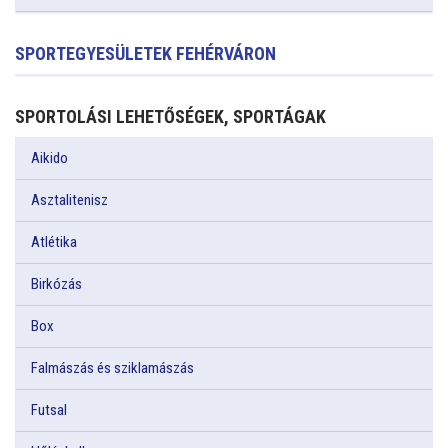
SPORTEGYESÜLETEK FEHÉRVÁRON
SPORTOLÁSI LEHETŐSÉGEK, SPORTÁGAK
Aikido
Asztalitenisz
Atlétika
Birkózás
Box
Falmászás és sziklamászás
Futsal