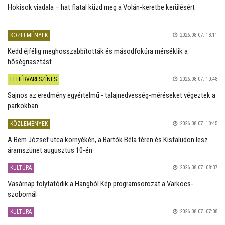
Hokisok viadala – hat fiatal küzd meg a Volán-keretbe kerülésért
KÖZLEMÉNYEK
2026.08.07. 13:11
Kedd éjfélig meghosszabbították és másodfokúra mérséklik a
hőségriasztást
FEHÉRVÁRI SZÍNES
2026.08.07. 10:48
Sajnos az eredmény egyértelmű - talajnedvesség-méréseket végeztek a
parkokban
KÖZLEMÉNYEK
2026.08.07. 10:45
A Bem József utca környékén, a Bartók Béla téren és Kisfaludon lesz
áramszünet augusztus 10-én
KULTÚRA
2026.08.07. 08:37
Vasárnap folytatódik a Hangból Kép programsorozat a Varkocs-
szobornál
KULTÚRA
2026.08.07. 07:08