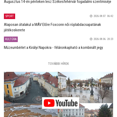
Augusztus 14-én pénteken lesz Székesfehérvár fogadalmi szentmiséje
SPORT
2026.08.07. 06:42
Alaposan átalakul a MÁV Előre Foxconn női röplabdacsapatának
játékoskerete
KULTÚRA
2026.08.06. 20:23
Múzeumbérlet a Királyi Napokra - féláronkapható a kombinált jegy
TOVÁBBI HÍREK