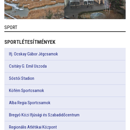
SPORT
SPORTLÉTESÍTMÉNYEK
Ifj. Ocskay Gábor Jégcsarnok
Csitáry G. Emil Uszoda
Sóstói Stadion
Köfém Sportcsarnok
Alba Regia Sportcsarnok
Bregyó Közi Ifjúsági és Szabadidőcentrum
Regionális Atlétikai Központ