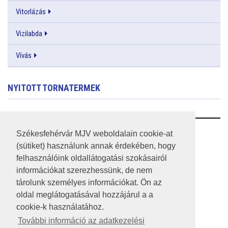
Vitorlázás
Vizilabda
Vívás
NYITOTT TORNATERMEK
RSS
Székesfehérvár MJV weboldalain cookie-at
(sütiket) használunk annak érdekében, hogy
A HONLAP 2017.03.31-I ÁLLAPOTA
felhasználóink oldallátogatási szokásairól
információkat szerezhessünk, de nem
JOGI NYILATKOZAT
tárolunk személyes információkat. Ön az
IMPRESSZUM
oldal meglátogatásával hozzájárul a a
cookie-k használatához.
MÉDIAAJÁNLAT
További információ az adatkezelési