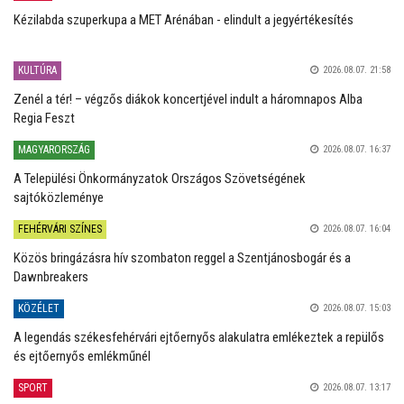
Kézilabda szuperkupa a MET Arénában - elindult a jegyértékesítés
KULTÚRA
2026.08.07. 21:58
Zenél a tér! – végzős diákok koncertjével indult a háromnapos Alba
Regia Feszt
MAGYARORSZÁG
2026.08.07. 16:37
A Települési Önkormányzatok Országos Szövetségének
sajtóközleménye
FEHÉRVÁRI SZÍNES
2026.08.07. 16:04
Közös bringázásra hív szombaton reggel a Szentjánosbogár és a
Dawnbreakers
KÖZÉLET
2026.08.07. 15:03
A legendás székesfehérvári ejtőernyős alakulatra emlékeztek a repülős
és ejtőernyős emlékműnél
SPORT
2026.08.07. 13:17