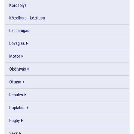
Korcsolya
Közelharc - kézitusa
Ladbarúgás
Lovaglás
Motor
Ökölvívás
Öttusa
Repülés
Röplabda
Rugby
Sakk