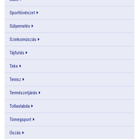
Sportlövészet
Súlyemelés
Szinkornúszás
Tájfutás
Teke
Tenisz
Természetjárás
Tollaslabda
Tömegsport
Úszás