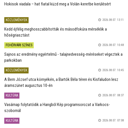
Hokisok viadala – hat fiatal küzd meg a Volán-keretbe kerülésért
KÖZLEMÉNYEK
2026.08.07. 13:11
Kedd éjfélig meghosszabbították és másodfokúra mérséklik a
hőségriasztást
FEHÉRVÁRI SZÍNES
2026.08.07. 10:48
Sajnos az eredmény egyértelmű - talajnedvesség-méréseket végeztek a
parkokban
KÖZLEMÉNYEK
2026.08.07. 10:45
A Bem József utca környékén, a Bartók Béla téren és Kisfaludon lesz
áramszünet augusztus 10-én
KULTÚRA
2026.08.07. 08:37
Vasárnap folytatódik a Hangból Kép programsorozat a Varkocs-
szobornál
KULTÚRA
2026.08.07. 07:08