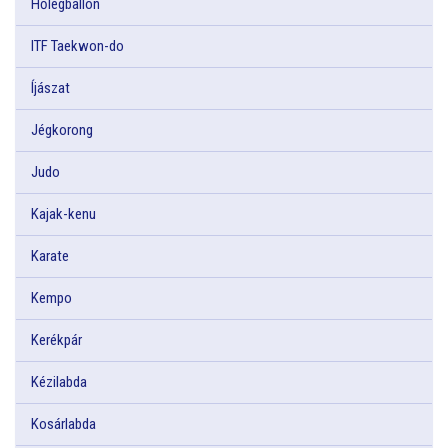
Hőlégballon
ITF Taekwon-do
Íjászat
Jégkorong
Judo
Kajak-kenu
Karate
Kempo
Kerékpár
Kézilabda
Kosárlabda