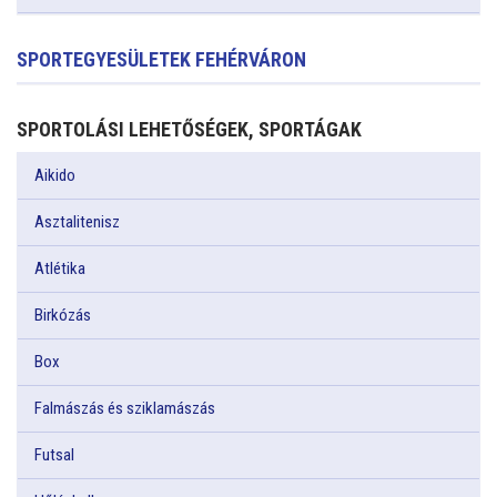
SPORTEGYESÜLETEK FEHÉRVÁRON
SPORTOLÁSI LEHETŐSÉGEK, SPORTÁGAK
Aikido
Asztalitenisz
Atlétika
Birkózás
Box
Falmászás és sziklamászás
Futsal