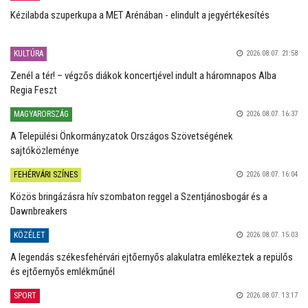
Kézilabda szuperkupa a MET Arénában - elindult a jegyértékesítés
KULTÚRA
2026.08.07. 21:58
Zenél a tér! – végzős diákok koncertjével indult a háromnapos Alba
Regia Feszt
MAGYARORSZÁG
2026.08.07. 16:37
A Települési Önkormányzatok Országos Szövetségének
sajtóközleménye
FEHÉRVÁRI SZÍNES
2026.08.07. 16:04
Közös bringázásra hív szombaton reggel a Szentjánosbogár és a
Dawnbreakers
KÖZÉLET
2026.08.07. 15:03
A legendás székesfehérvári ejtőernyős alakulatra emlékeztek a repülős
és ejtőernyős emlékműnél
SPORT
2026.08.07. 13:17