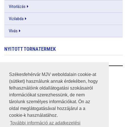
Vitorlázás
Vizilabda
Vívás
NYITOTT TORNATERMEK
RSS
Székesfehérvár MJV weboldalain cookie-at
(sütiket) használunk annak érdekében, hogy
A HONLAP 2017.03.31-I ÁLLAPOTA
felhasználóink oldallátogatási szokásairól
információkat szerezhessünk, de nem
JOGI NYILATKOZAT
tárolunk személyes információkat. Ön az
IMPRESSZUM
oldal meglátogatásával hozzájárul a a
cookie-k használatához.
MÉDIAAJÁNLAT
További információ az adatkezelési