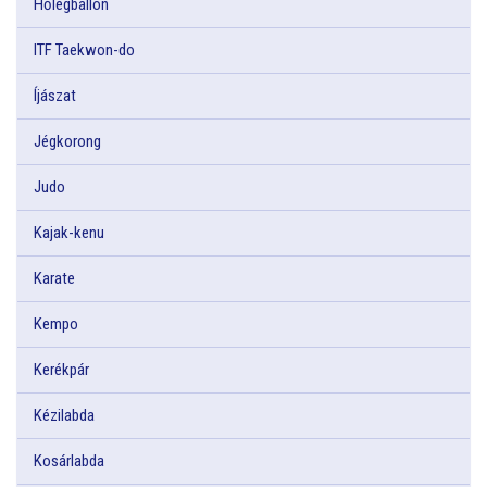
Hőlégballon
ITF Taekwon-do
Íjászat
Jégkorong
Judo
Kajak-kenu
Karate
Kempo
Kerékpár
Kézilabda
Kosárlabda