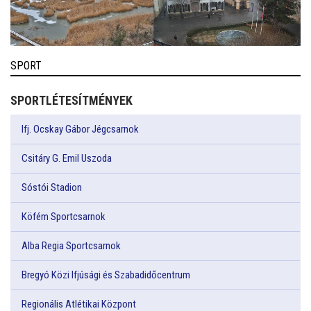
SPORT
SPORTLÉTESÍTMÉNYEK
Ifj. Ocskay Gábor Jégcsarnok
Csitáry G. Emil Uszoda
Sóstói Stadion
Köfém Sportcsarnok
Alba Regia Sportcsarnok
Bregyó Közi Ifjúsági és Szabadidőcentrum
Regionális Atlétikai Központ