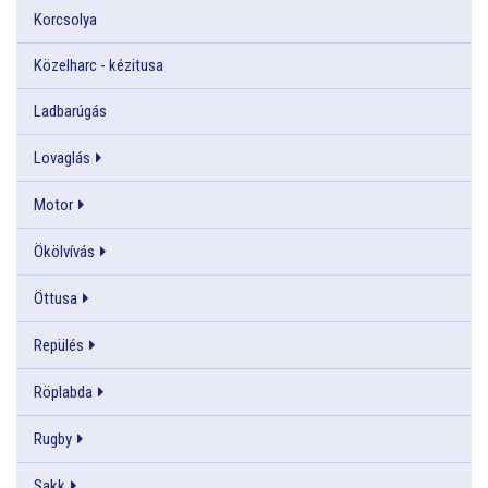
Korcsolya
Közelharc - kézitusa
Ladbarúgás
Lovaglás
Motor
Ökölvívás
Öttusa
Repülés
Röplabda
Rugby
Sakk