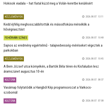
Hokisok viadala – hat fiatal küzd meg a Volán-keretbe kerülésért
KÖZLEMÉNYEK
2026.08.07. 13:11
Kedd éjfélig meghosszabbították és másodfokúra mérséklik a
hőségriasztást
FEHÉRVÁRI SZÍNES
2026.08.07. 10:48
Sajnos az eredmény egyértelmű - talajnedvesség-méréseket végeztek a
parkokban
KÖZLEMÉNYEK
2026.08.07. 10:45
A Bem József utca környékén, a Bartók Béla téren és Kisfaludon lesz
áramszünet augusztus 10-én
KULTÚRA
2026.08.07. 08:37
Vasárnap folytatódik a Hangból Kép programsorozat a Varkocs-
szobornál
KULTÚRA
2026.08.07. 07:08