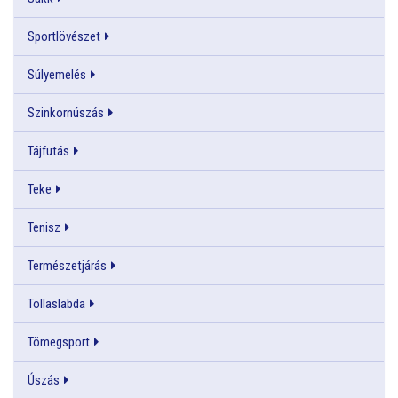
Sportlövészet
Súlyemelés
Szinkornúszás
Tájfutás
Teke
Tenisz
Természetjárás
Tollaslabda
Tömegsport
Úszás