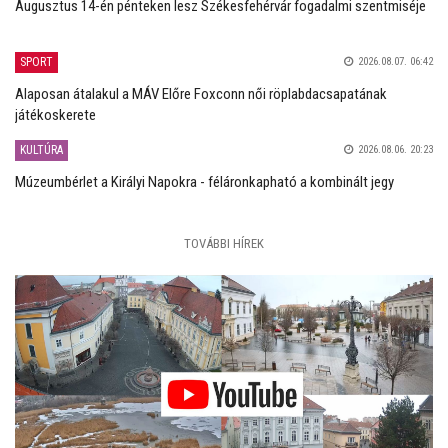
Augusztus 14-én pénteken lesz Székesfehérvár fogadalmi szentmiséje
SPORT
2026.08.07. 06:42
Alaposan átalakul a MÁV Előre Foxconn női röplabdacsapatának
játékoskerete
KULTÚRA
2026.08.06. 20:23
Múzeumbérlet a Királyi Napokra - féláronkapható a kombinált jegy
TOVÁBBI HÍREK