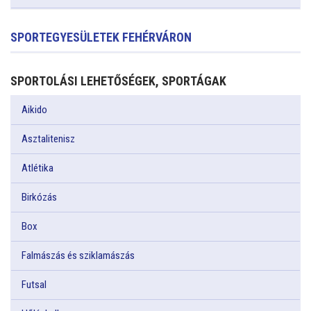
SPORTEGYESÜLETEK FEHÉRVÁRON
SPORTOLÁSI LEHETŐSÉGEK, SPORTÁGAK
Aikido
Asztalitenisz
Atlétika
Birkózás
Box
Falmászás és sziklamászás
Futsal