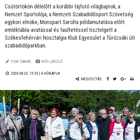
Csütörtökön délelőtt a korábbi tájfutó világbajnok, a
Nemzet Sportolója, a Nemzeti Szabadidősport Szövetség
egykori elnöke, Monspart Sarolta példamutatása előtt
emléktábla-avatással és faültetéssel tisztelgett a
Székesfehérvári Nosztalgia Klub Egyesület a Túrózsáki úti
szabadidőparkban.
CSIK TAMÁS
KISS LÁSZLÓ
2026.04.23. 13:55 |
4 HÓNAPJA
MEGOSZTÁS: