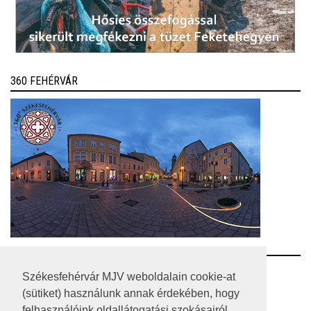
360 FEHÉRVÁR
RSS
Székesfehérvár MJV weboldalain cookie-at
(sütiket) használunk annak érdekében, hogy
A HONLAP 2017.03.31-I ÁLLAPOTA
felhasználóink oldallátogatási szokásairól