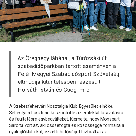
Az Öreghegy lábánál, a Túrózsáki úti
szabadidőparkban tartott eseményen a
Fejér Megyei Szabadidősport Szövetség
éltműdíja kitüntetésben részesült
Horváth István és Csog Imre.
A Székesfehérvári Nosztalgia Klub Egyesület elnöke,
Sebestyén Lászlóné köszöntötte az emléktábla-avatásra
és faültetésre egybegyűlteket. Kiemelte, hogy Monspart
Sarolta volt az, aki összefogta és közösséggé formálta a
gyaloglóklubokat, ezzel lehetőséget biztosítva az