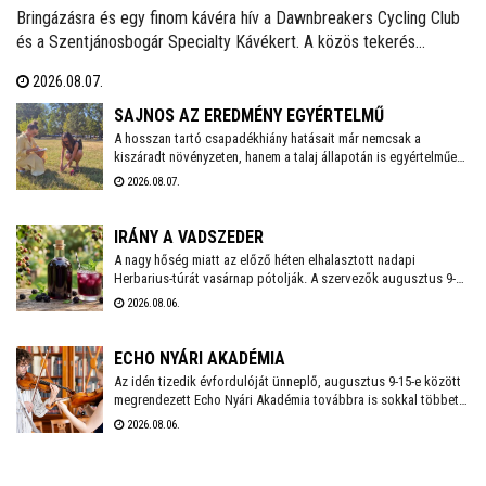
Bringázásra és egy finom kávéra hív a Dawnbreakers Cycling Club
és a Szentjánosbogár Specialty Kávékert. A közös tekerés
augusztus 8-án, szombaton reggel 8.00 órakor indul a Liszt Ferenc
2026.08.07.
utcai vendéglátóhelytől, az ingyenes programhoz bármilyen
kerékpárral lehet csatlakozni.
SAJNOS AZ EREDMÉNY EGYÉRTELMŰ
A hosszan tartó csapadékhiány hatásait már nemcsak a
kiszáradt növényzeten, hanem a talaj állapotán is egyértelműen
mérni lehet. A Városgondnokság szakemberei talajnedvesség-
2026.08.07.
mérő műszerrel vizsgálták meg Székesfehérvár több parkjának
és zöldterületének talaját, hogy pontos képet kapjanak a
jelenlegi helyzetről.
IRÁNY A VADSZEDER
A nagy hőség miatt az előző héten elhalasztott nadapi
Herbarius-túrát vasárnap pótolják. A szervezők augusztus 9-én
várnak mindenkit, aki szívesen csatlakozna a programhoz, hogy
2026.08.06.
a vitaminokban és ásványi anyagokban gazdag vadszederből
gyűjtsön Lencsés Rita gyógynövényszakértő vezetésével. A túra
Nadapról indul, a részvételhez ezúttal is előzetes
ECHO NYÁRI AKADÉMIA
bejelentkezést kérnek a szokásos elérhetőségeken.
Az idén tizedik évfordulóját ünneplő, augusztus 9-15-e között
megrendezett Echo Nyári Akadémia továbbra is sokkal többet
kínál, mint egy hagyományos zenei mesterkurzus. A családias
2026.08.06.
légkörnek, az intenzív művészi programnak és a különleges
környezetben történő elvonulásnak köszönhetően az Akadémia
egyedülálló találkozási pontja a művésztanároknak, a fiatal