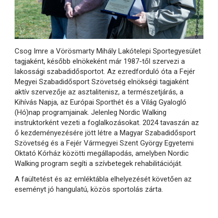
Csog Imre a Vörösmarty Mihály Lakótelepi Sportegyesület
tagjaként, később elnökeként már 1987-től szervezi a
lakossági szabadidősportot. Az ezredforduló óta a Fejér
Megyei Szabadidősport Szövetség elnökségi tagjaként
aktív szervezője az asztalitenisz, a természetjárás, a
Kihívás Napja, az Európai Sporthét és a Világ Gyalogló
(Hó)nap programjainak. Jelenleg Nordic Walking
instruktorként vezeti a foglalkozásokat. 2024 tavaszán az
ő kezdeményezésére jött létre a Magyar Szabadidősport
Szövetség és a Fejér Vármegyei Szent György Egyetemi
Oktató Kórház közötti megállapodás, amelyben Nordic
Walking program segíti a szívbetegek rehabilitációját.
A faültetést és az emléktábla elhelyezését követően az
eseményt jó hangulatú, közös sportolás zárta.