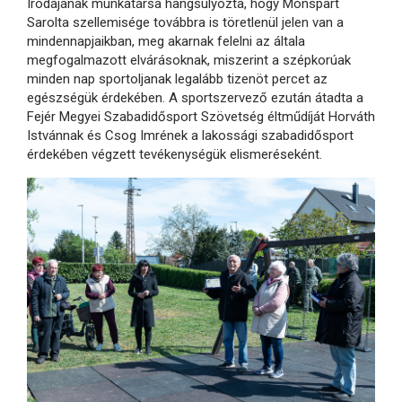
Irodájának munkatársa hangsúlyozta, hogy Monspart
Sarolta szellemisége továbbra is töretlenül jelen van a
mindennapjaikban, meg akarnak felelni az általa
megfogalmazott elvárásoknak, miszerint a szépkorúak
minden nap sportoljanak legalább tizenöt percet az
egészségük érdekében. A sportszervező ezután átadta a
Fejér Megyei Szabadidősport Szövetség éltműdíját Horváth
Istvánnak és Csog Imrének a lakossági szabadidősport
érdekében végzett tevékenységük elismeréseként.