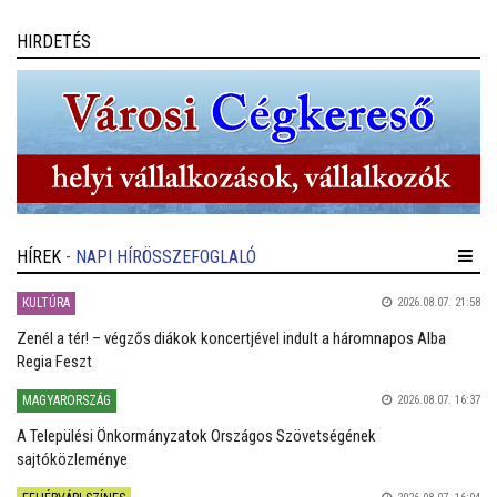
zenészeknek és a közönségnek.
HIRDETÉS
HÍREK
- NAPI HÍRÖSSZEFOGLALÓ
KULTÚRA
2026.08.07. 21:58
Zenél a tér! – végzős diákok koncertjével indult a háromnapos Alba
Regia Feszt
MAGYARORSZÁG
2026.08.07. 16:37
A Települési Önkormányzatok Országos Szövetségének
sajtóközleménye