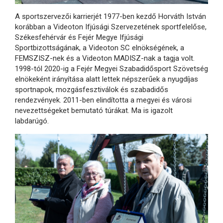
A sportszervezői karrierjét 1977-ben kezdő Horváth István
korábban a Videoton Ifjúsági Szervezetének sportfelelőse,
Székesfehérvár és Fejér Megye Ifjúsági
Sportbizottságának, a Videoton SC elnökségének, a
FEMSZISZ-nek és a Videoton MADISZ-nak a tagja volt.
1998-tól 2020-ig a Fejér Megyei Szabadidősport Szövetség
elnökeként irányítása alatt lettek népszerűek a nyugdíjas
sportnapok, mozgásfesztiválok és szabadidős
rendezvények. 2011-ben elindította a megyei és városi
nevezettségeket bemutató túrákat. Ma is igazolt
labdarúgó.