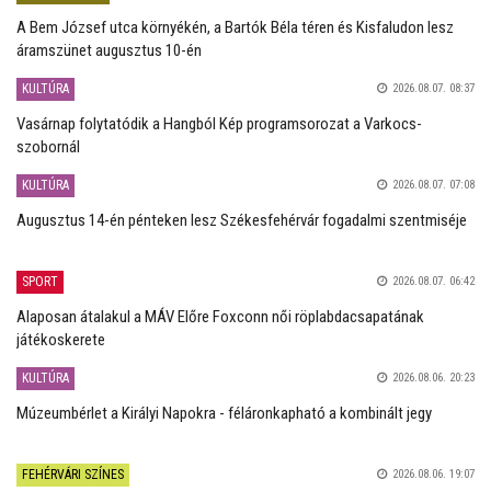
A Bem József utca környékén, a Bartók Béla téren és Kisfaludon lesz
áramszünet augusztus 10-én
KULTÚRA
2026.08.07. 08:37
Vasárnap folytatódik a Hangból Kép programsorozat a Varkocs-
szobornál
KULTÚRA
2026.08.07. 07:08
Augusztus 14-én pénteken lesz Székesfehérvár fogadalmi szentmiséje
SPORT
2026.08.07. 06:42
Alaposan átalakul a MÁV Előre Foxconn női röplabdacsapatának
játékoskerete
KULTÚRA
2026.08.06. 20:23
Múzeumbérlet a Királyi Napokra - féláronkapható a kombinált jegy
FEHÉRVÁRI SZÍNES
2026.08.06. 19:07