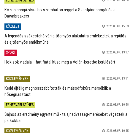
FEHÉRVÁRI SZÍNES
2026.08.07. 16:04
Közös bringázásra hív szombaton reggel a Szentjánosbogár és a
Dawnbreakers
KÖZÉLET
2026.08.07. 15:03
A legendás székesfehérvári ejtőernyős alakulatra emlékeztek a repülős
és ejtőernyős emlékműnél
SPORT
2026.08.07. 13:17
Hokisok viadala – hat fiatal küzd meg a Volán-keretbe kerülésért
KÖZLEMÉNYEK
2026.08.07. 13:11
Kedd éjfélig meghosszabbították és másodfokúra mérséklik a
hőségriasztást
FEHÉRVÁRI SZÍNES
2026.08.07. 10:48
Sajnos az eredmény egyértelmű - talajnedvesség-méréseket végeztek a
parkokban
KÖZLEMÉNYEK
2026.08.07. 10:45