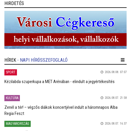
HIRDETÉS
HÍREK
- NAPI HÍRÖSSZEFOGLALÓ
SPORT
2026.08.08. 07:07
Kézilabda szuperkupa a MET Arénában - elindult a jegyértékesítés
KULTÚRA
2026.08.07. 21:58
Zenél a tér! – végzős diákok koncertjével indult a háromnapos Alba
Regia Feszt
MAGYARORSZÁG
2026.08.07. 16:37