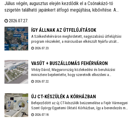
Július végén, augusztus elején kezdődik el a Csónakázó-tó
szigetén található japánkert átfogó megújítása, kibővítése. A
munkálatok várhatóan november végéig tartanak, a kivitelezés
2026.07.27.
ideje alatt a munkálatokkal érintett területet a látogatók elől
lezárják.
ÍGY ÁLLNAK AZ ÚTFELÚJÍTÁSOK
A Székesfehérváron meghirdetett, nagyszabású útfelújítási
program részeként, a márciusban elkészült Nyárfa utcát
követően a Közgyűlés szakbizottsága legutóbbi ülésén újabb
2026.07.23.
utcák – köztük a Palotai út egy szakasza, valamint a Hársfa, a
Fenyőfa és a Topolyai utca – esetében választotta ki a nyertes
kivitelezőket - adta hírül közösségi oldalán Székesfehérvár
VASÚT + BUSZÁLLOMÁS FEHÉRVÁRON
polgármestere.. Már zajlik a Nagyszombati út 800 méteres
Vitézy Dávid, Magyarország közlekedési és beruházási
szakaszának felújítása, és kezdődhet a Bébic utcai
minisztere bejelentette, hogy szeretnék elkezdeni a
szabadidőpark fejlesztése is.
székesfehérvári vasúti csomópont teljes körű átépítését,
2026.07.22.
amelynek tervei már régóta készen állnak. A beruházás IKOP
plusz forrásból, mintegy 20 milliárd forintból valósul meg, és
2030-ig befejeződhet.
ÚJ CT-KÉSZÜLÉK A KÓRHÁZBAN
Befejeződött az új CT-készülék beüzemelése a Fejér Vármegyei
Szent György Egyetemi Oktató Kórházban, így a berendezés már
a mindennapi betegellátást szolgálja - közölte a
2026.07.18.
székesfehérvári kórház a honlapján.