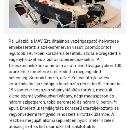
Pál László, a MÁV Zrt. általános vezérigazgató-helyettese
emlékeztetett: a székesfehérvári vasúti csomópontot
legutóbb 1954-ben korszerűsítésették, azóta elöregedett a
vágányhálózat és a biztosítóberendezések is. A
fejlesztésnek köszönhetően az átmenő fővágányokon 100
óránkénti kilométerre emelkedett a megengedett
sebesség. Somodi László, a NIF Zrt. vasútfejlesztési
koordinációs igazgatója a beruházás részleteiről elmondta:
19 kilométer hosszan vágányátépítés történt, megújult
kilenc személypályaudvari vágány, négy magasperon és
három szigetperon, több perontető és három új peronlift
épült. Emellett új térvilágítást, korszerű utastájékoztató és
vagyonvédelmi térfigyelő rendszert állítottak üzembe. A
részben megújult állomásépületben nyolc méter széles
utasaluljárót és két csarnokliftet alakítottak ki.