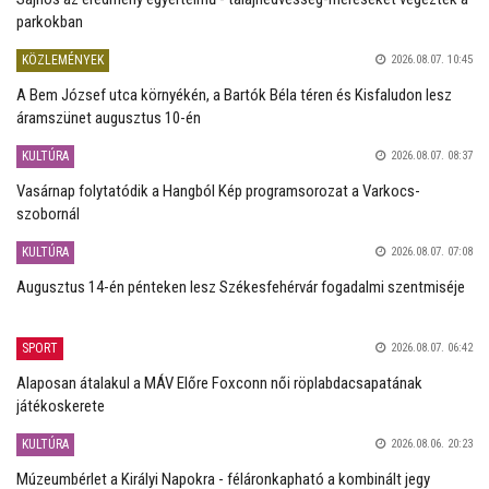
parkokban
KÖZLEMÉNYEK
2026.08.07. 10:45
A Bem József utca környékén, a Bartók Béla téren és Kisfaludon lesz
áramszünet augusztus 10-én
KULTÚRA
2026.08.07. 08:37
Vasárnap folytatódik a Hangból Kép programsorozat a Varkocs-
szobornál
KULTÚRA
2026.08.07. 07:08
Augusztus 14-én pénteken lesz Székesfehérvár fogadalmi szentmiséje
SPORT
2026.08.07. 06:42
Alaposan átalakul a MÁV Előre Foxconn női röplabdacsapatának
játékoskerete
KULTÚRA
2026.08.06. 20:23
Múzeumbérlet a Királyi Napokra - féláronkapható a kombinált jegy