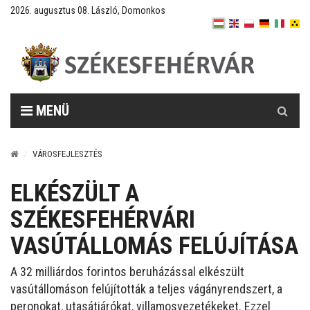
2026. augusztus 08. László, Domonkos
Keresés
MENÜ
VÁROSFEJLESZTÉS
ELKÉSZÜLT A
SZÉKESFEHÉRVÁRI
VASÚTÁLLOMÁS FELÚJÍTÁSA
A 32 milliárdos forintos beruházással elkészült
vasútállomáson felújították a teljes vágányrendszert, a
peronokat, utasátjárókat, villamosvezetékeket. Ezzel