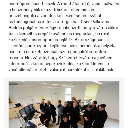
csomópontjában fekszik. A most átadott új vasúti pálya és
a huszonegyedik századi biztosítóberendezés
összehangolja a vonatok közlekedését és ezáltal
biztonságosabbá is teszi a forgalmat. Cser-Palkovics
András polgármester úgy fogalmazott, hogy a város akkor
tudja kiemelt szerepét továbbra is megtartani, ha mint
közlekedési csomópont is fejlődik. Az országosan is
jelentős ipari központ fejlődése pedig nemcsak a helyiek,
hanem a nemzetgazdaság szempontjából is fontos -
mondta. Hozzátette, hogy Székesfehérváron a jövőben
intermodális közösségi közlekedési központ létesül a
vasútállomás mellett, valamint parkolókat is kialakítanak.