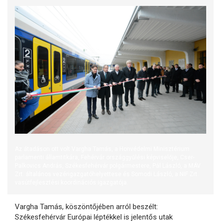
Az átadáson ott volt Vargha Tamás, a Honvédelmi Minisztérium
parlamenti államtitkára, Fehérvár országgyűlési képviselője, Cser-
Palkovics András, Székesfehérvár polgármestere, Pál László, a MÁV
Zrt. általános vezérigazgatóhelyettese és Somodi László, a NIF Zrt.
vasútfejlesztési koordinációs igazgatója.
Vargha Tamás, köszöntőjében arról beszélt:
Székesfehérvár Európai léptékkel is jelentős utak