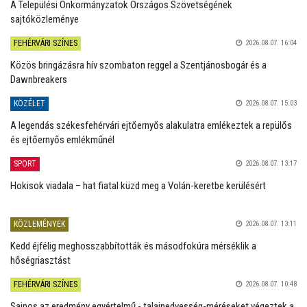
A Települési Önkormányzatok Országos Szövetségének
sajtóközleménye
FEHÉRVÁRI SZÍNES
2026.08.07. 16:04
Közös bringázásra hív szombaton reggel a Szentjánosbogár és a
Dawnbreakers
KÖZÉLET
2026.08.07. 15:03
A legendás székesfehérvári ejtőernyős alakulatra emlékeztek a repülős
és ejtőernyős emlékműnél
SPORT
2026.08.07. 13:17
Hokisok viadala – hat fiatal küzd meg a Volán-keretbe kerülésért
KÖZLEMÉNYEK
2026.08.07. 13:11
Kedd éjfélig meghosszabbították és másodfokúra mérséklik a
hőségriasztást
FEHÉRVÁRI SZÍNES
2026.08.07. 10:48
Sajnos az eredmény egyértelmű - talajnedvesség-méréseket végeztek a