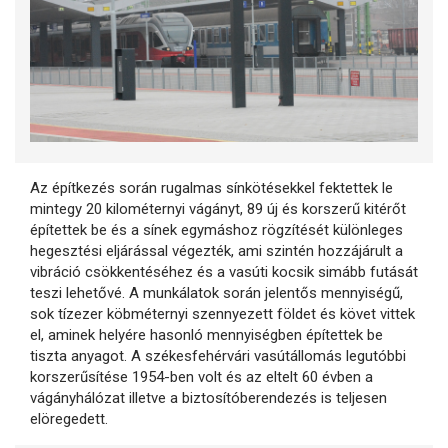
Az építkezés során rugalmas sínkötésekkel fektettek le
mintegy 20 kilométernyi vágányt, 89 új és korszerű kitérőt
építettek be és a sínek egymáshoz rögzítését különleges
hegesztési eljárással végezték, ami szintén hozzájárult a
vibráció csökkentéséhez és a vasúti kocsik simább futását
teszi lehetővé. A munkálatok során jelentős mennyiségű,
sok tízezer köbméternyi szennyezett földet és követ vittek
el, aminek helyére hasonló mennyiségben építettek be
tiszta anyagot. A székesfehérvári vasútállomás legutóbbi
korszerűsítése 1954-ben volt és az eltelt 60 évben a
vágányhálózat illetve a biztosítóberendezés is teljesen
elöregedett.