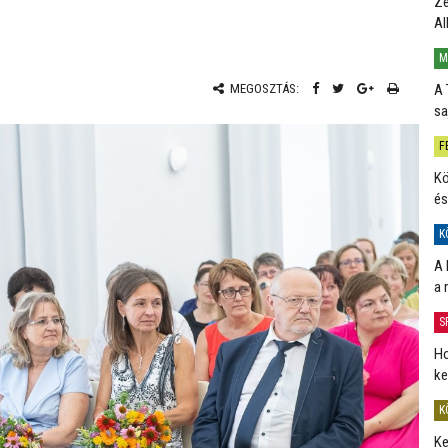
Ze
Al
M
A 
MEGOSZTÁS:
sa
F
Kö
és
K
A 
a 
S
Ho
ke
K
Ke