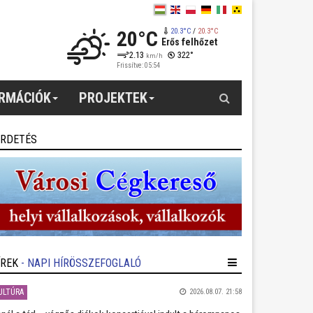
20°C
20.3°C
/
20.3°C
Erős felhőzet
2.13
322°
km/h
Frissítve: 05:54
Keresés
ORMÁCIÓK
PROJEKTEK
IRDETÉS
ÍREK
- NAPI HÍRÖSSZEFOGLALÓ
ULTÚRA
2026.08.07. 21:58