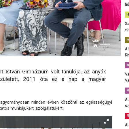
hő
F
Sa
vé
K
A 
Ki
K
t István Gimnázium volt tanulója, az anyák
Va
született, 2011 óta ez a nap a magyar
Va
K
Au
hagyományosan minden évben köszönti az egészségügyi
sz
zatos munkájukért, szolgálatukért.
S
Al