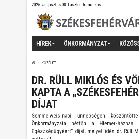
2026. augusztus 08. László, Domonkos
HÍREK
ÖNKORMÁNYZAT
KÖZÖS
KÖZÉLET
DR. RÜLL MIKLÓS ÉS V
KAPTA A „SZÉKESFEHÉ
DÍJAT
Semmelweis-napi ünnepségen köszöntött
Önkormányzata hétfőn a Hiemer-házban.
Egészségügyéért” díjat, melyet idén dr. Rüll
vettek át.