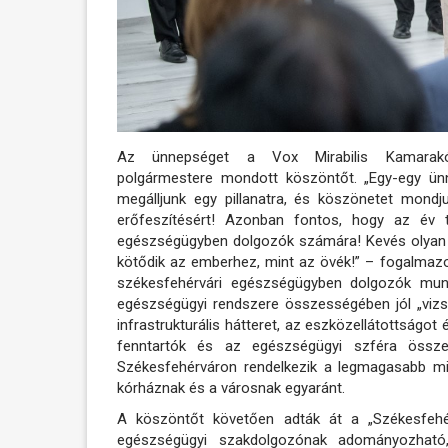
Az ünnepséget a Vox Mirabilis Kamarakór
polgármestere mondott köszöntőt. „Egy-egy ünn
megálljunk egy pillanatra, és köszönetet mond
erőfeszítésért! Azonban fontos, hogy az év t
egészségügyben dolgozók számára! Kevés olyan hiv
kötődik az emberhez, mint az övék!” – fogalmazot
székesfehérvári egészségügyben dolgozók munk
egészségügyi rendszere összességében jól „vizs
infrastrukturális hátteret, az eszközellátottságot
fenntartók és az egészségügyi szféra össze
Székesfehérváron rendelkezik a legmagasabb mi
kórháznak és a városnak egyaránt.
A köszöntőt követően adták át a „Székesfehér
egészségügyi szakdolgozónak adományozható,