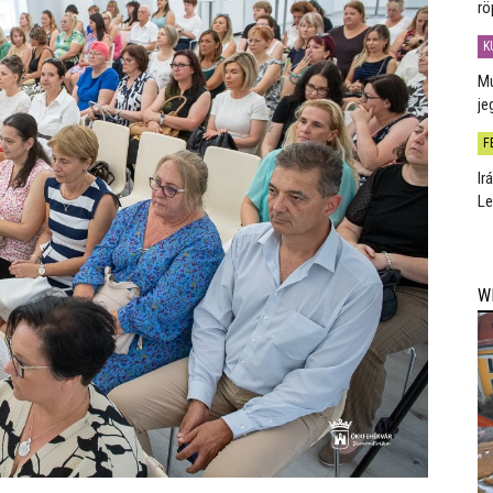
rö
K
Mú
je
F
Ir
Le
W