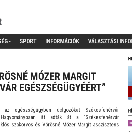
SÉG
SPORT
INFORMÁCIÓK
VÁLASZTÁSI INF
H
ÖRÖSNÉ MÓZER MARGIT
RVÁR EGÉSZSÉGÜGYÉÉRT”
e az egészségügyben dolgozókat Székesfehérvár
H
 Hagyományosan itt adták át a "Székesfehérvár
K
 Miklós szakorvos és Vörösné Mózer Margit asszisztens