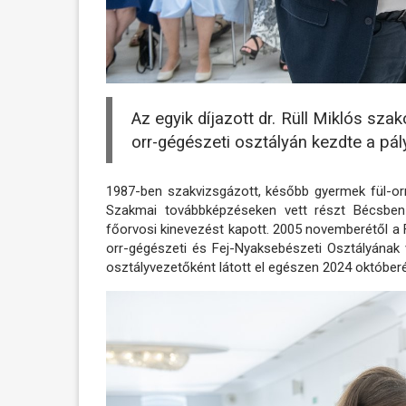
Az egyik díjazott dr. Rüll Miklós sza
orr-gégészeti osztályán kezdte a pál
1987-ben szakvizsgázott, később gyermek fül-orr
Szakmai továbbképzéseken vett részt Bécsben 
főorvosi kinevezést kapott. 2005 novemberétől a
orr-gégészeti és Fej-Nyaksebészeti Osztályának 
osztályvezetőként látott el egészen 2024 októberé