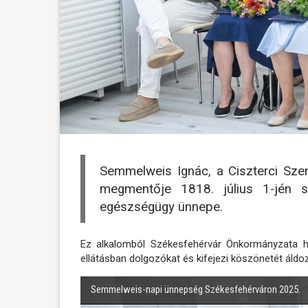
Semmelweis Ignác, a Ciszterci Szen
megmentője 1818. július 1-jén 
egészségügy ünnepe.
Ez alkalomból Székesfehérvár Önkormányzata 
ellátásban dolgozókat és kifejezi köszönetét áldo
Semmelweis-napi ünnepség Székesfehérváron 2025.