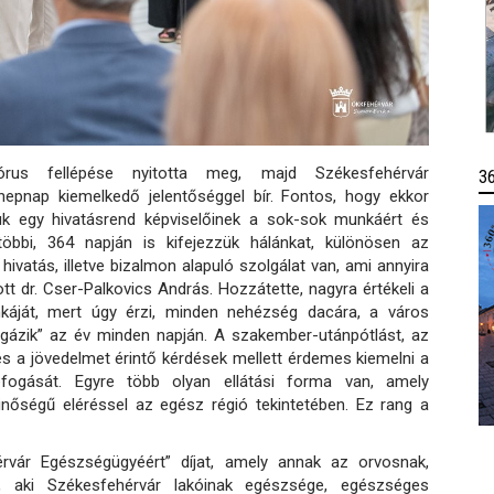
us fellépése nyitotta meg, majd Székesfehérvár
3
epnap kiemelkedő jelentőséggel bír. Fontos, hogy ekkor
juk egy hivatásrend képviselőinek a sok-sok munkáért és
öbbi, 364 napján is kifejezzük hálánkat, különösen az
atás, illetve bizalmon alapuló szolgálat van, ami annyira
t dr. Cser-Palkovics András. Hozzátette, nagyra értékeli a
áját, mert úgy érzi, minden nehézség dacára, a város
gázik” az év minden napján. A szakember-utánpótlást, az
 és a jövedelmet érintő kérdések mellett érdemes kiemelni a
fogását. Egyre több olyan ellátási forma van, amely
nőségű eléréssel az egész régió tekintetében. Ez rang a
vár Egészségügyéért” díjat, amely annak az orvosnak,
 aki Székesfehérvár lakóinak egészsége, egészséges