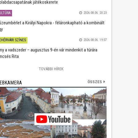
plabdacsapatának játékoskerete
ULTÚRA
2026.08.06. 20:23
zeumbérlet a Királyi Napokra - féláronkapható a kombinált
gy
EHÉRVÁRI SZÍNES
2026.08.06. 19:07
ány a vadszeder – augusztus 9-én vár mindenkit a túrára
ncsés Rita
TOVÁBBI HÍREK
ÖSSZES
EBKAMERA