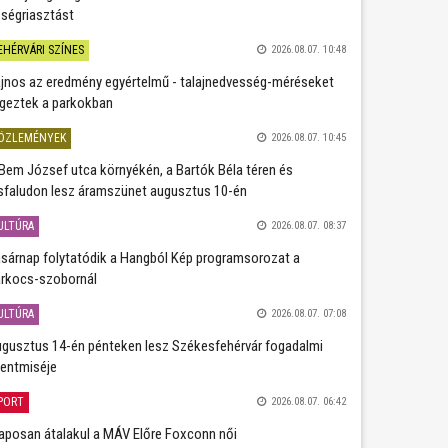
ségriasztást
EHÉRVÁRI SZÍNES
2026.08.07. 10:48
jnos az eredmény egyértelmű - talajnedvesség-méréseket
geztek a parkokban
ÖZLEMÉNYEK
2026.08.07. 10:45
Bem József utca környékén, a Bartók Béla téren és
sfaludon lesz áramszünet augusztus 10-én
ULTÚRA
2026.08.07. 08:37
sárnap folytatódik a Hangból Kép programsorozat a
rkocs-szobornál
ULTÚRA
2026.08.07. 07:08
gusztus 14-én pénteken lesz Székesfehérvár fogadalmi
entmiséje
PORT
2026.08.07. 06:42
aposan átalakul a MÁV Előre Foxconn női