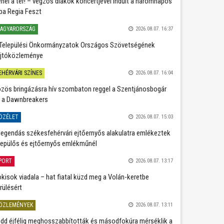
nél a tér! – végzős diákok koncertjével indult a háromnapos
ba Regia Feszt
AGYARORSZÁG
2026.08.07. 16:37
Települési Önkormányzatok Országos Szövetségének
jtóközleménye
EHÉRVÁRI SZÍNES
2026.08.07. 16:04
zös bringázásra hív szombaton reggel a Szentjánosbogár
 a Dawnbreakers
ÖZÉLET
2026.08.07. 15:03
legendás székesfehérvári ejtőernyős alakulatra emlékeztek
repülős és ejtőernyős emlékműnél
PORT
2026.08.07. 13:17
kisok viadala – hat fiatal küzd meg a Volán-keretbe
rülésért
ÖZLEMÉNYEK
2026.08.07. 13:11
dd éjfélig meghosszabbították és másodfokúra mérséklik a