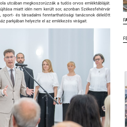
kola utcában megkoszorúzzák a tudós orvos emléktábláját.
újítása miatt idén nem került sor, azonban Székesfehérvár
sport- és társadalmi fenntarthatósági tanácsnok délelőtt
F
z parkjában helyezte el az emlékezés virágait.
F