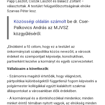
Papp Lászlót, Csőzik Lászlót és Balaicz Zoltánt –
választottak. A testület felügyelőbizottságának elnöke
Szarvas Péter lesz.
Közösségi oldalán számolt
be dr. Cser-
Palkovics András az MJVSZ
közgyűléséről.
„Elnökként a fő célom, hogy ez a testület az
önkormányzati szakpolitika közös nevezőit, a városok
érdekeit és szempontjait képviselje, konstruktívan,
partnerként kezelve a kormányt és egyéb szervezeteket.
Vállalásaim a következők:
- Számomra magától értetődik, hogy világnézeti,
pártpolitikai különbségektől függetlenül fogom képviselni a
polgármester kollégákkal együtt kialakított szakmai
álláspontokat a városainkban élők érdekében.
- A kormánnyal és a döntéshozókkal mindenkor, minden
minket érintő témában nyitott vagyok, az elnökség minden