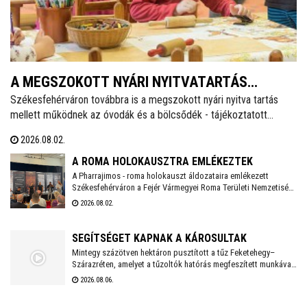
A MEGSZOKOTT NYÁRI NYITVATARTÁS
Székesfehérváron továbbra is a megszokott nyári nyitva tartás
MELLETT MŰKÖDNEK A FEHÉRVÁRI ÓVODÁK
mellett működnek az óvodák és a bölcsődék - tájékoztatott
ÉS BÖLCSŐDÉK
közösségi oldalán a város polgármestere. Hétfőtől is tehát a
2026.08.02.
megszokott nyári nyitva tartással fogadják a piciket a bölcsődék
és az óvodák!
A ROMA HOLOKAUSZTRA EMLÉKEZTEK
A Pharrajimos - roma holokauszt áldozataira emlékezett
Székesfehérváron a Fejér Vármegyei Roma Területi Nemzetiségi
Önkormányzat, ahova az egész vármegyéből érkeztek
2026.08.02.
megemlékezők. Az Öreghegyi Közösségi Házban tartott
megemlékezésen zenés, balladai történetfelolvasás idézte fel a
múlt fájdalmát a Romano Glaszo közreműködésével.
SEGÍTSÉGET KAPNAK A KÁROSULTAK
Mintegy százötven hektáron pusztított a tűz Feketehegy–
Szárazréten, amelyet a tűzoltók hatórás megfeszített munkával
fékeztek meg. Az önkormányzat megkezdte a károsultak
2026.08.06.
felkutatását. Arra kérik az érintetteket, hogy jelentkezzenek a
segítség megszervezése érdekében.