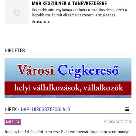
MÁR KÉSZÜLNEK A TANÉVKEZDÉSRE
Kevesebb mint egy hónap van hátra a iskolakezdésig, ezért a
legtöbb család már elkezdte beszerezni a szükséges
tanszereket. A fehérvári papír-írószer üzletek már július eleje
2026.08.06.
óta készülnek a rohamra.
HIRDETÉS
HÍREK
- NAPI HÍRÖSSZEFOGLALÓ
KULTÚRA
2026.08.07. 07:08
Augusztus 14-én pénteken lesz Székesfehérvár fogadalmi szentmiséje