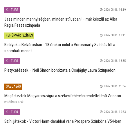
KULTÚRA
2026.08.06. 14:19
Jazz minden mennyiségben, minden stílusban! – már készül az Alba
Regia Feszt színpada
FEHÉRVÁRI SZÍNES
2026.08.06. 13:41
Királyok a Belvárosban - 18 órakor indul a Vörösmarty Színháztól a
szombati menet
KULTÚRA
2026.08.06. 13:35
Pletykafészek – Neil Simon bohózata a Csajághy Laura Színpadon
GAZDASÁG
2026.08.06. 11:04
Megérkeztek Magyarországra a székesfehérvári rendeltetésű Zonson
midibuszok
KULTÚRA
2026.08.06. 10:53
Színi játékok - Victor Haïm-darabbal vár a Prospero Színkör a V54-ben