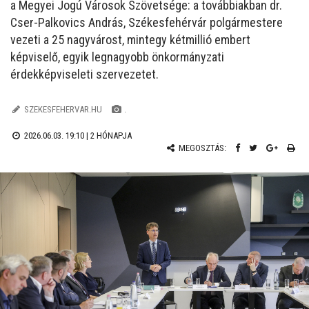
a Megyei Jogú Városok Szövetsége: a továbbiakban dr.
Cser-Palkovics András, Székesfehérvár polgármestere
vezeti a 25 nagyvárost, mintegy kétmillió embert
képviselő, egyik legnagyobb önkormányzati
érdekképviseleti szervezetet.
SZEKESFEHERVAR.HU
.
2026.06.03. 19:10 |
2 HÓNAPJA
MEGOSZTÁS: