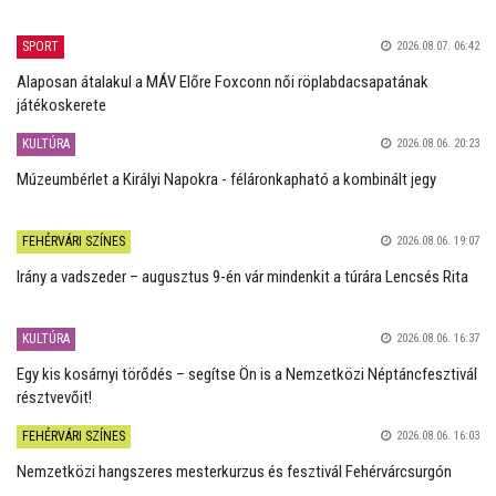
SPORT
2026.08.07. 06:42
Alaposan átalakul a MÁV Előre Foxconn női röplabdacsapatának
játékoskerete
KULTÚRA
2026.08.06. 20:23
Múzeumbérlet a Királyi Napokra - féláronkapható a kombinált jegy
FEHÉRVÁRI SZÍNES
2026.08.06. 19:07
Irány a vadszeder – augusztus 9-én vár mindenkit a túrára Lencsés Rita
KULTÚRA
2026.08.06. 16:37
Egy kis kosárnyi törődés – segítse Ön is a Nemzetközi Néptáncfesztivál
résztvevőit!
FEHÉRVÁRI SZÍNES
2026.08.06. 16:03
Nemzetközi hangszeres mesterkurzus és fesztivál Fehérvárcsurgón