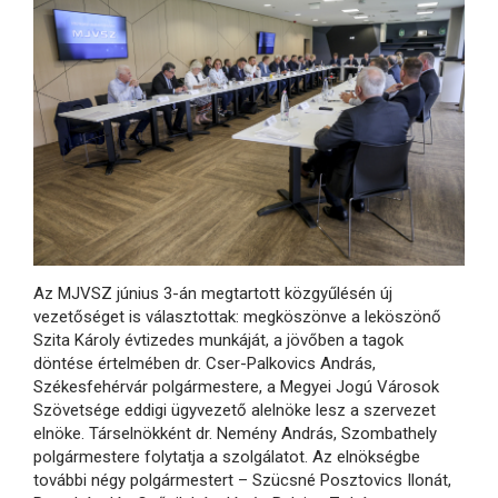
Az MJVSZ június 3-án megtartott közgyűlésén új
vezetőséget is választottak: megköszönve a leköszönő
Szita Károly évtizedes munkáját, a jövőben a tagok
döntése értelmében dr. Cser-Palkovics András,
Székesfehérvár polgármestere, a Megyei Jogú Városok
Szövetsége eddigi ügyvezető alelnöke lesz a szervezet
elnöke. Társelnökként dr. Nemény András, Szombathely
polgármestere folytatja a szolgálatot. Az elnökségbe
további négy polgármestert – Szücsné Posztovics Ilonát,