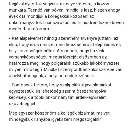
tagjával nyitottak vagyunk az egyeztetésre, a közös
munkára. Teendő van bőven, mindig is lesz, hiszen ahogy
évek óta mondjuk a kollégákkal közösen: az
önkormányzatok finanszírozási és feladatrendszere bőven
megérett a reformra.
- Két alapelvemet mindig szeretném érvényre juttatni: az
első, hogy erős nemzet nem létezhet erős települések és
helyi közösségek nélkül. A második, hogy hazánk
versenyképességét, megtartóerejét elsősorban az
határozza meg, hogy polgáraink szűkebb lakókörnyezete
milyen minőségű. Mindkét szempontban kulcsszerepe van
a helyhatóságnak, a helyi önrendelkezésnek.
- Fontosnak tartom, hogy szakpolitikai javaslatainkat
egyeztessük, és lehetőség szerint összehangolva
képviseljük a többi önkormányzati érdekképviseleti
szövetséggel.
Még egyszer köszönöm a kollégák bizalmát, melyet
mindegyikük irányába igyekszem megszolgálni!”