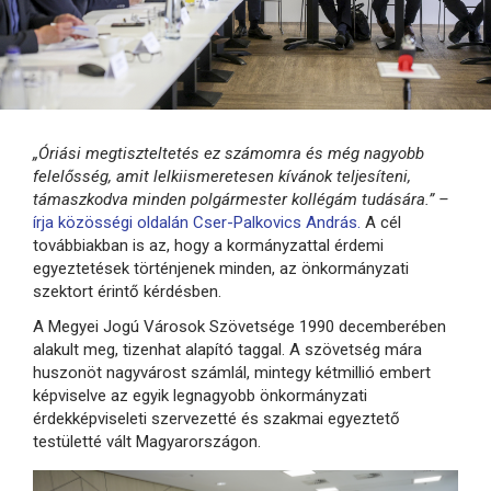
„Óriási megtiszteltetés ez számomra és még nagyobb
felelősség, amit lelkiismeretesen kívánok teljesíteni,
támaszkodva minden polgármester kollégám tudására.” –
írja közösségi oldalán Cser-Palkovics András.
A cél
továbbiakban is az, hogy a kormányzattal érdemi
egyeztetések történjenek minden, az önkormányzati
szektort érintő kérdésben.
A Megyei Jogú Városok Szövetsége 1990 decemberében
alakult meg, tizenhat alapító taggal. A szövetség mára
huszonöt nagyvárost számlál, mintegy kétmillió embert
képviselve az egyik legnagyobb önkormányzati
érdekképviseleti szervezetté és szakmai egyeztető
testületté vált Magyarországon.