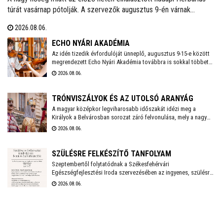
túrát vasárnap pótolják. A szervezők augusztus 9-én várnak
mindenkit, aki szívesen csatlakozna a programhoz, hogy a
2026.08.06.
vitaminokban és ásványi anyagokban gazdag vadszederből
gyűjtsön Lencsés Rita gyógynövényszakértő vezetésével. A túra
ECHO NYÁRI AKADÉMIA
Nadapról indul, a részvételhez ezúttal is előzetes bejelentkezést
Az idén tizedik évfordulóját ünneplő, augusztus 9-15-e között
megrendezett Echo Nyári Akadémia továbbra is sokkal többet
kérnek a szokásos elérhetőségeken.
kínál, mint egy hagyományos zenei mesterkurzus. A családias
2026.08.06.
légkörnek, az intenzív művészi programnak és a különleges
környezetben történő elvonulásnak köszönhetően az Akadémia
egyedülálló találkozási pontja a művésztanároknak, a fiatal
TRÓNVISZÁLYOK ÉS AZ UTOLSÓ ARANYÁG
zenészeknek és a közönségnek.
A magyar középkor legviharosabb időszakát idézi meg a
Királyok a Belvárosban sorozat záró felvonulása, mely a nagy
hőség miatt a szokásosnál egy órával később, 18 órakor indul
2026.08.06.
a Vörösmarty Színháztól. A menetet gólyalábasok és
régizenészek kísérik.
SZÜLÉSRE FELKÉSZÍTŐ TANFOLYAM
Szeptembertől folytatódnak a Székesfehérvári
Egészségfejlesztési Iroda szervezésében az ingyenes, szülésre
felkészítő tanfolyamok. Az idei évben még két turnusra lehet
2026.08.06.
jelentkezni és várják a 20. várandósági hetet betöltött leendő
anyukák jelentkezését.