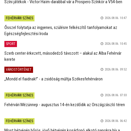
Színi játékok - Victor Haïm-darabbal vár a Prospero Színkör a V54-ben
FEHÉRVÁRI SZÍNES
2026.08.06. 10:47
Ősszel folytatja az ingyenes, szülésre felkészítő tanfolyamokat az
Egészségfejlesztési Iroda
SPORT
2026.08.06. 10:45
Szerb center érkezett, másodedző távozott – alakul az Alba Fehérvár
kerete
VÁROSTÖRTÉNET
2026.08.06. 09:52
„Mondd el fiaidnak!” - a zsidóság múltja Székesfehérváron
FEHÉRVÁRI SZÍNES
2026.08.06. 07:03
Fehérvári Mézünnep - augusztus 14-én kezdődik az Országzászló téren
FEHÉRVÁRI SZÍNES
2026.08.06. 06:42
Most hétvégén bőrös, jövő hétvégén kosárfonó alkotó napokra hív a