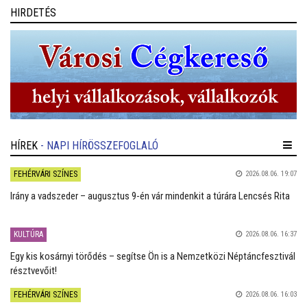
HIRDETÉS
HÍREK
- NAPI HÍRÖSSZEFOGLALÓ
FEHÉRVÁRI SZÍNES
2026.08.06. 19:07
Irány a vadszeder – augusztus 9-én vár mindenkit a túrára Lencsés Rita
KULTÚRA
2026.08.06. 16:37
Egy kis kosárnyi törődés – segítse Ön is a Nemzetközi Néptáncfesztivál
résztvevőit!
FEHÉRVÁRI SZÍNES
2026.08.06. 16:03