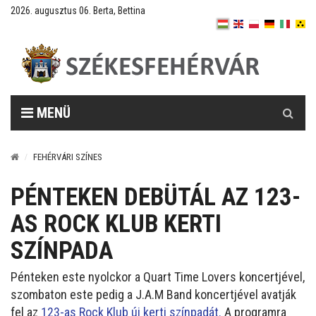
2026. augusztus 06. Berta, Bettina
Keresés
MENÜ
FEHÉRVÁRI SZÍNES
PÉNTEKEN DEBÜTÁL AZ 123-
AS ROCK KLUB KERTI
SZÍNPADA
Pénteken este nyolckor a Quart Time Lovers koncertjével,
szombaton este pedig a J.A.M Band koncertjével avatják
fel az
123-as Rock Klub új kerti színpadát.
A programra