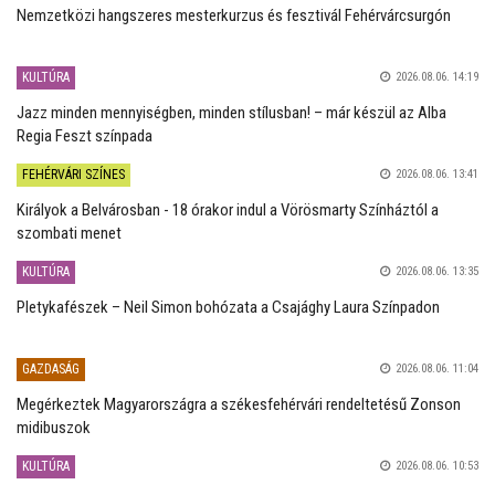
Nemzetközi hangszeres mesterkurzus és fesztivál Fehérvárcsurgón
KULTÚRA
2026.08.06. 14:19
Jazz minden mennyiségben, minden stílusban! – már készül az Alba
Regia Feszt színpada
FEHÉRVÁRI SZÍNES
2026.08.06. 13:41
Királyok a Belvárosban - 18 órakor indul a Vörösmarty Színháztól a
szombati menet
KULTÚRA
2026.08.06. 13:35
Pletykafészek – Neil Simon bohózata a Csajághy Laura Színpadon
GAZDASÁG
2026.08.06. 11:04
Megérkeztek Magyarországra a székesfehérvári rendeltetésű Zonson
midibuszok
KULTÚRA
2026.08.06. 10:53