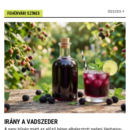
ÖSSZES
FEHÉRVÁRI SZÍNES
IRÁNY A VADSZEDER
A nagy hőség miatt az előző héten elhalasztott nadapi Herbarius-