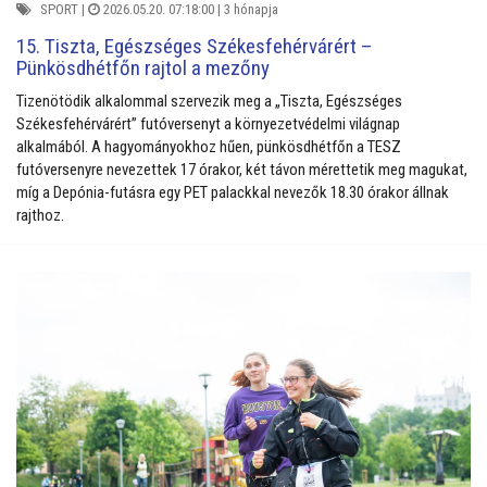
SPORT
|
2026.05.20. 07:18:00 |
3 hónapja
15. Tiszta, Egészséges Székesfehérvárért –
Pünkösdhétfőn rajtol a mezőny
Tizenötödik alkalommal szervezik meg a „Tiszta, Egészséges
Székesfehérvárért” futóversenyt a környezetvédelmi világnap
alkalmából. A hagyományokhoz hűen, pünkösdhétfőn a TESZ
futóversenyre nevezettek 17 órakor, két távon mérettetik meg magukat,
míg a Depónia-futásra egy PET palackkal nevezők 18.30 órakor állnak
rajthoz.