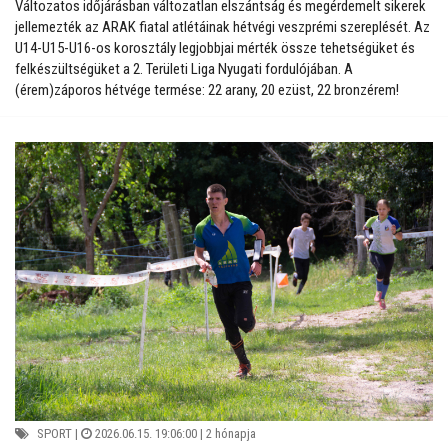
Változatos időjárásban változatlan elszántság és megérdemelt sikerek
jellemezték az ARAK fiatal atlétáinak hétvégi veszprémi szereplését. Az
U14-U15-U16-os korosztály legjobbjai mérték össze tehetségüket és
felkészültségüket a 2. Területi Liga Nyugati fordulójában. A
(érem)záporos hétvége termése: 22 arany, 20 ezüst, 22 bronzérem!
SPORT
|
2026.06.15. 19:06:00 |
2 hónapja