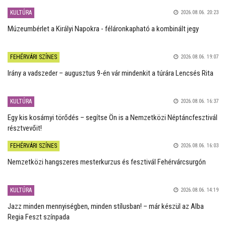
KULTÚRA
2026.08.06. 20:23
Múzeumbérlet a Királyi Napokra - féláronkapható a kombinált jegy
FEHÉRVÁRI SZÍNES
2026.08.06. 19:07
Irány a vadszeder – augusztus 9-én vár mindenkit a túrára Lencsés Rita
KULTÚRA
2026.08.06. 16:37
Egy kis kosárnyi törődés – segítse Ön is a Nemzetközi Néptáncfesztivál
résztvevőit!
FEHÉRVÁRI SZÍNES
2026.08.06. 16:03
Nemzetközi hangszeres mesterkurzus és fesztivál Fehérvárcsurgón
KULTÚRA
2026.08.06. 14:19
Jazz minden mennyiségben, minden stílusban! – már készül az Alba
Regia Feszt színpada