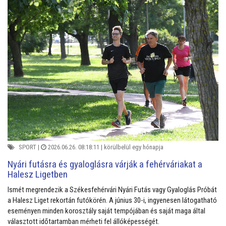
SPORT
|
2026.06.26. 08:18:11 |
körülbelül egy hónapja
Nyári futásra és gyaloglásra várják a fehérváriakat a
Halesz Ligetben
Ismét megrendezik a Székesfehérvári Nyári Futás vagy Gyaloglás Próbát
a Halesz Liget rekortán futókörén. A június 30-i, ingyenesen látogatható
eseményen minden korosztály saját tempójában és saját maga által
választott időtartamban mérheti fel állóképességét.