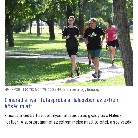
SPORT
|
2026.06.29. 10:35:49 |
körülbelül egy hónapja
Elmarad a nyári futáspróba a Haleszban az extrém
hőség miatt
Elmarad a keddre tervezett nyári futáspróba és gyaloglás a Halesz
ligetben. A sportprogramot az extrém meleg miatt törölték a szervezők.