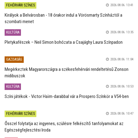
FEHÉRVÁRI SZÍNES
2026.08.06. 13:41
Királyok a Belvárosban - 18 órakor indul a Vörösmarty Színháztól a
szombati menet
KULTÚRA
2026.08.06. 13:35
Pletykafészek – Neil Simon bohózata a Csajághy Laura Színpadon
GAZDASÁG
2026.08.06. 11:04
Megérkeztek Magyarországra a székesfehérvári rendeltetésű Zonson
midibuszok
KULTÚRA
2026.08.06. 10:53
Színi játékok - Victor Haïm-darabbal vár a Prospero Színkör a V54-ben
FEHÉRVÁRI SZÍNES
2026.08.06. 10:47
Ősszel folytatja az ingyenes, szülésre felkészítő tanfolyamokat az
Egészségfejlesztési Iroda