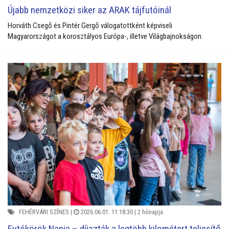
Újabb nemzetközi siker az ARAK tájfutóinál
Horváth Csegő és Pintér Gergő válogatottként képviseli
Magyarországot a korosztályos Európa-, illetve Világbajnokságon.
FEHÉRVÁRI SZÍNES
|
2026.06.01. 11:18:30 |
2 hónapja
Futókörök Napja – díjazták a legtöbb kilométert teljesítő