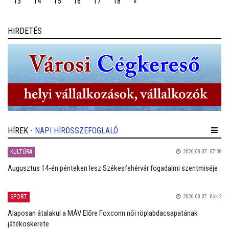
13
14
15
16
17
18
»
HIRDETÉS
HÍREK
- NAPI HÍRÖSSZEFOGLALÓ
KULTÚRA
2026.08.07. 07:08
Augusztus 14-én pénteken lesz Székesfehérvár fogadalmi szentmiséje
SPORT
2026.08.07. 06:42
Alaposan átalakul a MÁV Előre Foxconn női röplabdacsapatának
játékoskerete