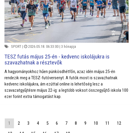
SPORT
|
2026.05.18. 06:33:00 |
3 hónapja
TESZ futás május 25-én - kedvenc iskolájukra is
szavazhatnak a résztevők
A hagyományokhoz hűen pünkösdhétfőn, azaz idén május 25-én
rendezik meg a TESZ-futóversenyt. A futók most is szavazhatnak
kedvenc iskolájukra, ám ezúttal online is lehetőség lesz a
szavazatgyűjtésre május 22-ig: a legtöbb voksot összegyűjtő iskola 100
ezer forint extra támogatást kap.
1
2
3
4
5
6
7
8
9
10
11
12