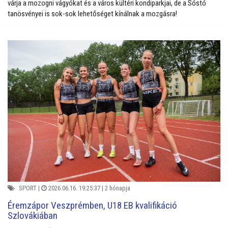
várja a mozogni vágyókat és a város kültéri kondiparkjai, de a Sóstó
tanösvényei is sok-sok lehetőséget kínálnak a mozgásra!
SPORT
|
2026.06.16. 19:25:37 |
2 hónapja
Éremzápor Veszprémben, U18 EB kvalifikáció
Szlovákiában