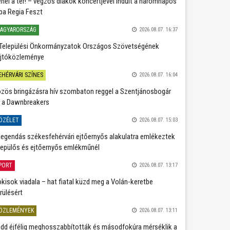
nél a tér! – végzős diákok koncertjével indult a háromnapos
ba Regia Feszt
AGYARORSZÁG
2026.08.07. 16:37
Települési Önkormányzatok Országos Szövetségének
jtóközleménye
EHÉRVÁRI SZÍNES
2026.08.07. 16:04
zös bringázásra hív szombaton reggel a Szentjánosbogár
 a Dawnbreakers
ÖZÉLET
2026.08.07. 15:03
legendás székesfehérvári ejtőernyős alakulatra emlékeztek
repülős és ejtőernyős emlékműnél
PORT
2026.08.07. 13:17
kisok viadala – hat fiatal küzd meg a Volán-keretbe
rülésért
ÖZLEMÉNYEK
2026.08.07. 13:11
dd éjfélig meghosszabbították és másodfokúra mérséklik a