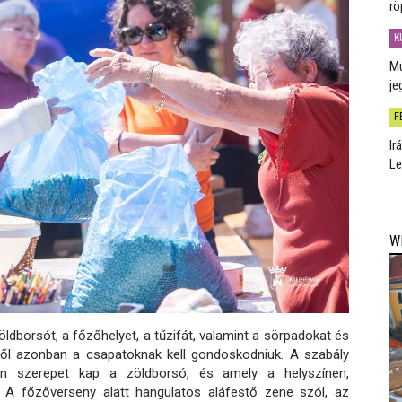
rö
K
Mú
je
F
Ir
Le
W
ldborsót, a főzőhelyet, a tűzifát, valamint a sörpadokat és
ől azonban a csapatoknak kell gondoskodniuk. A szabály
ben szerepet kap a zöldborsó, és amely a helyszínen,
. A főzőverseny alatt hangulatos aláfestő zene szól, az