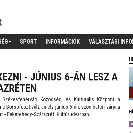
SÉG
SPORT
INFORMÁCIÓK
VÁLASZTÁSI INF
H
EZNI - JÚNIUS 6-ÁN LESZ A
AZRÉTEN
 Székesfehérvári Közösségi és Kulturális Központ a
a Borsófesztivált, amely június 6-án, szombaton várja a
H
t - Feketehegy-Szárazréti Kultúrudvarban.
K