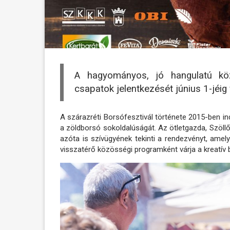
A hagyományos, jó hangulatú kö
csapatok jelentkezését június 1-jéig
A szárazréti Borsófesztivál története 2015-ben in
a zöldborsó sokoldalúságát. Az ötletgazda, Szöllő
azóta is szívügyének tekinti a rendezvényt, ame
visszatérő közösségi programként várja a kreatív 