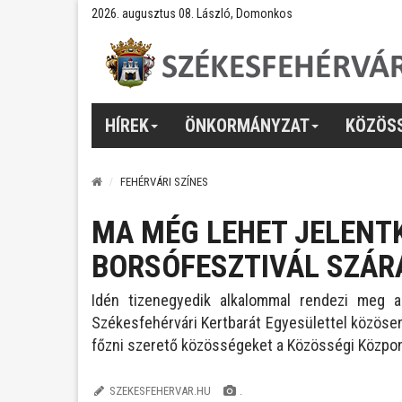
2026. augusztus 08. László, Domonkos
HÍREK
ÖNKORMÁNYZAT
KÖZÖS
FEHÉRVÁRI SZÍNES
MA MÉG LEHET JELENTK
BORSÓFESZTIVÁL SZÁR
Idén tizenegyedik alkalommal rendezi meg a
Székesfehérvári Kertbarát Egyesülettel közösen 
főzni szerető közösségeket a Közösségi Közpon
SZEKESFEHERVAR.HU
.