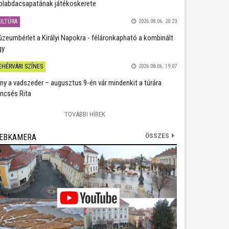
plabdacsapatának játékoskerete
ULTÚRA
2026.08.06. 20:23
zeumbérlet a Királyi Napokra - féláronkapható a kombinált
gy
EHÉRVÁRI SZÍNES
2026.08.06. 19:07
ány a vadszeder – augusztus 9-én vár mindenkit a túrára
ncsés Rita
TOVÁBBI HÍREK
ÖSSZES
EBKAMERA