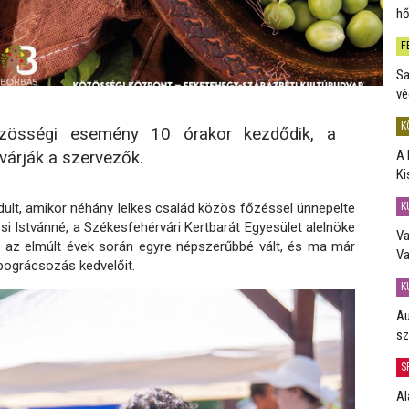
hő
F
Sa
vé
K
zösségi esemény 10 órakor kezdődik, a
A 
 várják a szervezők.
Ki
K
dult, amikor néhány lelkes család közös főzéssel ünnepelte
si Istvánné, a Székesfehérvári Kertbarát Egyesület alelnöke
Va
ly az elmúlt évek során egyre népszerűbbé vált, és ma már
Va
bográcsozás kedvelőit.
K
Au
sz
S
Al