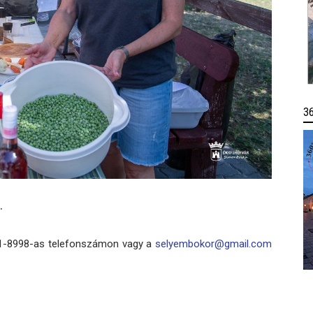
3
.
321-8998-as telefonszámon vagy a
selyembokor@gmail.com