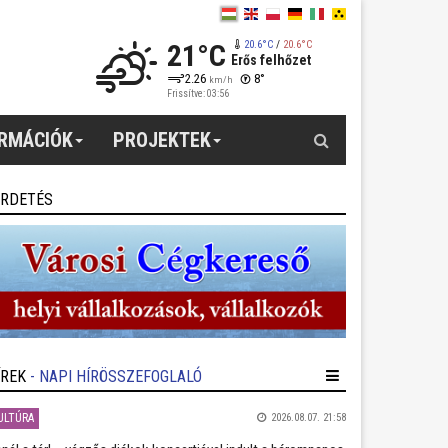
21°C
20.6°C
/
20.6°C
Erős felhőzet
2.26
8°
km/h
Frissítve: 03:56
Keresés
ORMÁCIÓK
PROJEKTEK
IRDETÉS
ÍREK
- NAPI HÍRÖSSZEFOGLALÓ
ULTÚRA
2026.08.07. 21:58