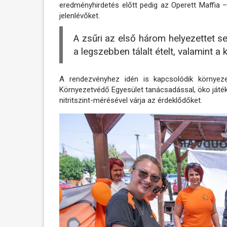
eredményhirdetés előtt pedig az Operett Maffia
jelenlévőket.
A zsűri az első három helyezettet ser
a legszebben tálalt ételt, valamint 
A rendezvényhez idén is kapcsolódik környez
Környezetvédő Egyesület tanácsadással, öko játék
nitritszint-mérésével várja az érdeklődőket.