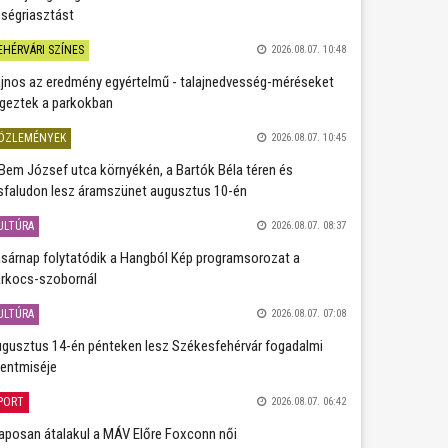
ségriasztást
EHÉRVÁRI SZÍNES
2026.08.07. 10:48
jnos az eredmény egyértelmű - talajnedvesség-méréseket
geztek a parkokban
ÖZLEMÉNYEK
2026.08.07. 10:45
Bem József utca környékén, a Bartók Béla téren és
sfaludon lesz áramszünet augusztus 10-én
ULTÚRA
2026.08.07. 08:37
sárnap folytatódik a Hangból Kép programsorozat a
rkocs-szobornál
ULTÚRA
2026.08.07. 07:08
gusztus 14-én pénteken lesz Székesfehérvár fogadalmi
entmiséje
PORT
2026.08.07. 06:42
aposan átalakul a MÁV Előre Foxconn női