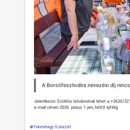
A Borsófesztiválra nevezési díj nincs
Jelentkezni Szöllősi Istvánnénál lehet a +3620/
e-mail címen 2026. június 1-jén, hétfő éjfélig.
Feketehegy-Szárazrét