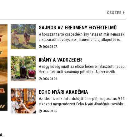
ÖSSZES
SAJNOS AZ EREDMÉNY EGYÉRTELMŰ
A hosszan tartó csapadékhiány hatásait már nemcsak
a kiszáradt növényzeten, hanem a talaj állapotán is
egyértelműen mérni lehet. A Városgondnokság
2026.08.07.
szakemberei talajnedvesség-mérő műszerrel
vizsgálták meg Székesfehérvár több parkjának és
IRÁNY A VADSZEDER
zöldterületének talaját, hogy pontos képet kapjanak a
jelenlegi helyzetről.
A nagy hőség miatt az előző héten elhalasztott nadapi
Herbarius-túrát vasárnap pótolják. A szervezők
augusztus 9-én várnak mindenkit, aki szívesen
2026.08.06.
csatlakozna a programhoz, hogy a vitaminokban és
ásványi anyagokban gazdag vadszederből gyűjtsön
ECHO NYÁRI AKADÉMIA
Lencsés Rita gyógynövényszakértő vezetésével. A
túra Nadapról indul, a részvételhez ezúttal is előzetes
Az idén tizedik évfordulóját ünneplő, augusztus 9-15-
bejelentkezést kérnek a szokásos elérhetőségeken.
e között megrendezett Echo Nyári Akadémia továbbra
is sokkal többet kínál, mint egy hagyományos zenei
2026.08.06.
mesterkurzus. A családias légkörnek, az intenzív
művészi programnak és a különleges környezetben
történő elvonulásnak köszönhetően az Akadémia
egyedülálló találkozási pontja a művésztanároknak, a
 A
fiatal zenészeknek és a közönségnek.