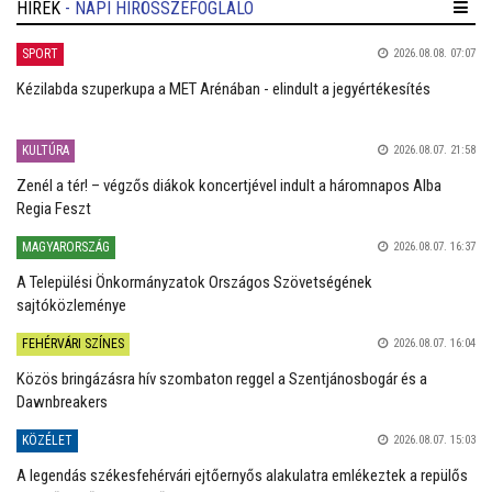
HÍREK
- NAPI HÍRÖSSZEFOGLALÓ
SPORT
2026.08.08. 07:07
Kézilabda szuperkupa a MET Arénában - elindult a jegyértékesítés
KULTÚRA
2026.08.07. 21:58
Zenél a tér! – végzős diákok koncertjével indult a háromnapos Alba
Regia Feszt
MAGYARORSZÁG
2026.08.07. 16:37
A Települési Önkormányzatok Országos Szövetségének
sajtóközleménye
FEHÉRVÁRI SZÍNES
2026.08.07. 16:04
Közös bringázásra hív szombaton reggel a Szentjánosbogár és a
Dawnbreakers
KÖZÉLET
2026.08.07. 15:03
A legendás székesfehérvári ejtőernyős alakulatra emlékeztek a repülős