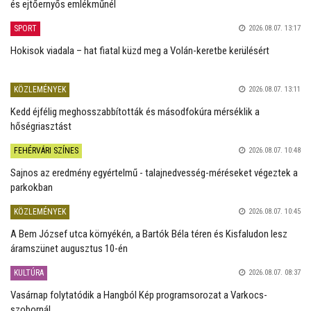
és ejtőernyős emlékműnél
SPORT
2026.08.07. 13:17
Hokisok viadala – hat fiatal küzd meg a Volán-keretbe kerülésért
KÖZLEMÉNYEK
2026.08.07. 13:11
Kedd éjfélig meghosszabbították és másodfokúra mérséklik a
hőségriasztást
FEHÉRVÁRI SZÍNES
2026.08.07. 10:48
Sajnos az eredmény egyértelmű - talajnedvesség-méréseket végeztek a
parkokban
KÖZLEMÉNYEK
2026.08.07. 10:45
A Bem József utca környékén, a Bartók Béla téren és Kisfaludon lesz
áramszünet augusztus 10-én
KULTÚRA
2026.08.07. 08:37
Vasárnap folytatódik a Hangból Kép programsorozat a Varkocs-
szobornál