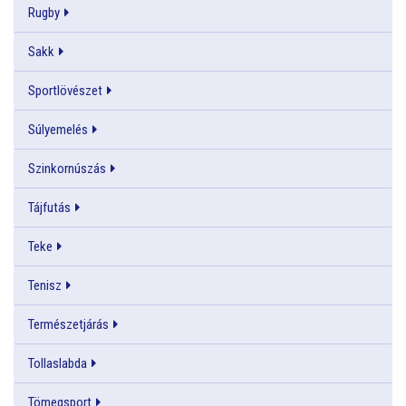
Rugby
Sakk
Sportlövészet
Súlyemelés
Szinkornúszás
Tájfutás
Teke
Tenisz
Természetjárás
Tollaslabda
Tömegsport