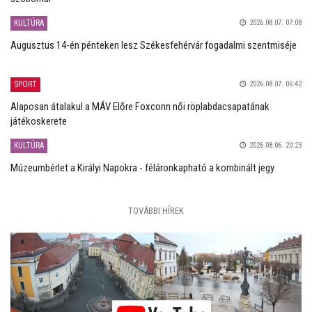
KULTÚRA
2026.08.07. 07:08
Augusztus 14-én pénteken lesz Székesfehérvár fogadalmi szentmiséje
SPORT
2026.08.07. 06:42
Alaposan átalakul a MÁV Előre Foxconn női röplabdacsapatának
játékoskerete
KULTÚRA
2026.08.06. 20:23
Múzeumbérlet a Királyi Napokra - féláronkapható a kombinált jegy
TOVÁBBI HÍREK