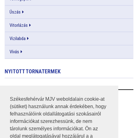
Úszás
Vitorlázás
Vizilabda
Vívás
NYITOTT TORNATERMEK
RSS
Székesfehérvár MJV weboldalain cookie-at
(sütiket) használunk annak érdekében, hogy
A HONLAP 2017.03.31-I ÁLLAPOTA
felhasználóink oldallátogatási szokásairól
információkat szerezhessünk, de nem
JOGI NYILATKOZAT
tárolunk személyes információkat. Ön az
IMPRESSZUM
oldal meglátogatásával hozzájárul a a