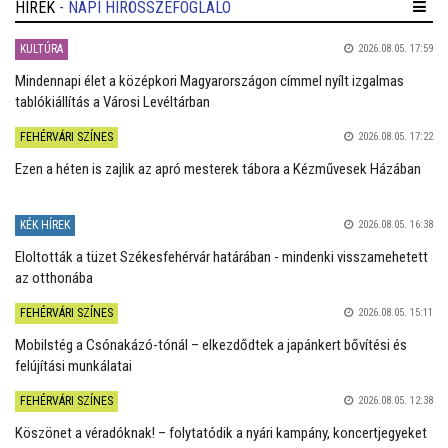
HÍREK
- NAPI HÍRÖSSZEFOGLALÓ
KULTÚRA
2026.08.05. 17:59
Mindennapi élet a középkori Magyarországon címmel nyílt izgalmas
tablókiállítás a Városi Levéltárban
FEHÉRVÁRI SZÍNES
2026.08.05. 17:22
Ezen a héten is zajlik az apró mesterek tábora a Kézművesek Házában
KÉK HÍREK
2026.08.05. 16:38
Eloltották a tüzet Székesfehérvár határában - mindenki visszamehetett
az otthonába
FEHÉRVÁRI SZÍNES
2026.08.05. 15:11
Mobilstég a Csónakázó-tónál – elkezdődtek a japánkert bővítési és
felújítási munkálatai
FEHÉRVÁRI SZÍNES
2026.08.05. 12:38
Köszönet a véradóknak! – folytatódik a nyári kampány, koncertjegyeket