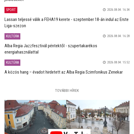
SPORT
2026.08.04. 16:34
Lassan teljessé válik a FEHA19 kerete - szeptember 18-án indul az Erste
Liga-szezon
KULTÚRA
2026.08.04. 16:28
Alba Regia Jazzfesztivál péntektől - szupertakarékos
energiahasználattal
KULTÚRA
2026.08.04. 15:52
A közös hang – évadot hirdetett az Alba Regia Szimfonikus Zenekar
TOVÁBBI HÍREK