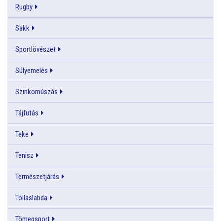
Rugby
Sakk
Sportlövészet
Súlyemelés
Szinkornúszás
Tájfutás
Teke
Tenisz
Természetjárás
Tollaslabda
Tömegsport