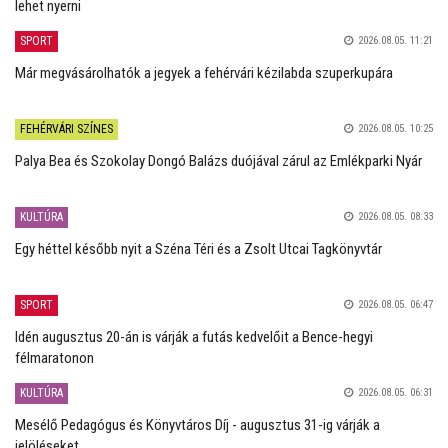
lehet nyerni
SPORT
2026.08.05. 11:21
Már megvásárolhatók a jegyek a fehérvári kézilabda szuperkupára
FEHÉRVÁRI SZÍNES
2026.08.05. 10:25
Palya Bea és Szokolay Dongó Balázs duójával zárul az Emlékparki Nyár
KULTÚRA
2026.08.05. 08:33
Egy héttel később nyit a Széna Téri és a Zsolt Utcai Tagkönyvtár
SPORT
2026.08.05. 06:47
Idén augusztus 20-án is várják a futás kedvelőit a Bence-hegyi
félmaratonon
KULTÚRA
2026.08.05. 06:31
Mesélő Pedagógus és Könyvtáros Díj - augusztus 31-ig várják a
jelöléseket