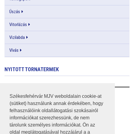
Úszás
Vitorlázás
Vizilabda
Vívás
NYITOTT TORNATERMEK
RSS
Székesfehérvár MJV weboldalain cookie-at
(sütiket) használunk annak érdekében, hogy
A HONLAP 2017.03.31-I ÁLLAPOTA
felhasználóink oldallátogatási szokásairól
információkat szerezhessünk, de nem
JOGI NYILATKOZAT
tárolunk személyes információkat. Ön az
IMPRESSZUM
oldal meglátogatásával hozzájárul a a