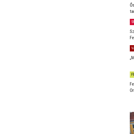
Ős
ta
S
Sz
Fe
V
„M
F
Fe
Or