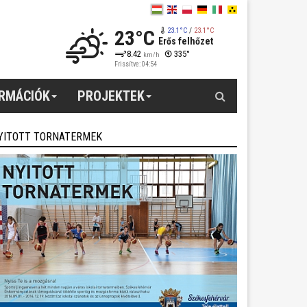
23°C
23.1°C
/
23.1°C
Erős felhőzet
8.42
335°
km/h
Frissítve: 04:54
Keresés
ORMÁCIÓK
PROJEKTEK
YITOTT TORNATERMEK