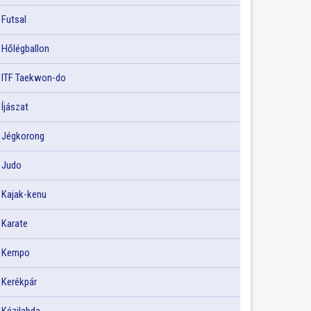
Futsal
Hőlégballon
ITF Taekwon-do
Íjászat
Jégkorong
Judo
Kajak-kenu
Karate
Kempo
Kerékpár