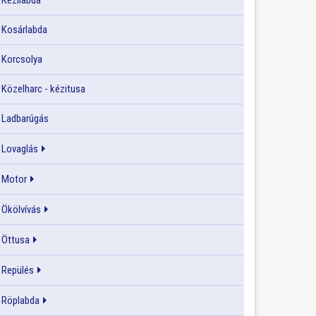
Kézilabda
Kosárlabda
Korcsolya
Közelharc - kézitusa
Ladbarúgás
Lovaglás
Motor
Ökölvívás
Öttusa
Repülés
Röplabda