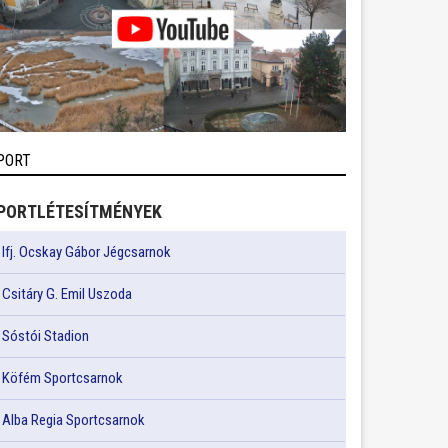
PORT
PORTLÉTESÍTMÉNYEK
Ifj. Ocskay Gábor Jégcsarnok
Csitáry G. Emil Uszoda
Sóstói Stadion
Köfém Sportcsarnok
Alba Regia Sportcsarnok