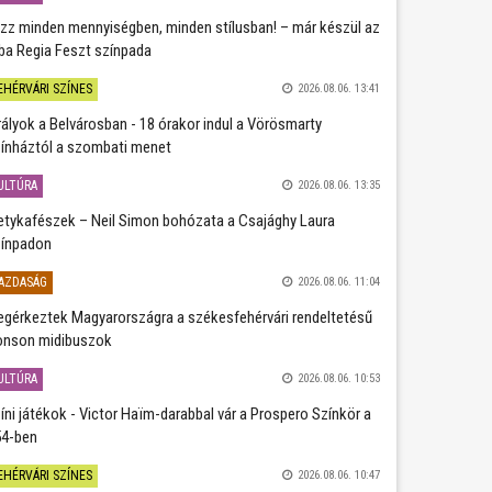
zz minden mennyiségben, minden stílusban! – már készül az
ba Regia Feszt színpada
EHÉRVÁRI SZÍNES
2026.08.06. 13:41
rályok a Belvárosban - 18 órakor indul a Vörösmarty
ínháztól a szombati menet
ULTÚRA
2026.08.06. 13:35
etykafészek – Neil Simon bohózata a Csajághy Laura
ínpadon
AZDASÁG
2026.08.06. 11:04
gérkeztek Magyarországra a székesfehérvári rendeltetésű
nson midibuszok
ULTÚRA
2026.08.06. 10:53
íni játékok - Victor Haïm-darabbal vár a Prospero Színkör a
4-ben
EHÉRVÁRI SZÍNES
2026.08.06. 10:47