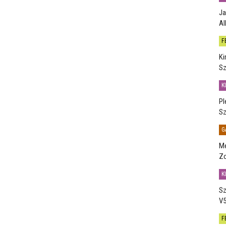
Ja
Al
F
Ki
Sz
K
Pl
Sz
G
Me
Zo
K
Sz
V5
F