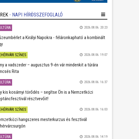
ÍREK
- NAPI HÍRÖSSZEFOGLALÓ
ULTÚRA
2026.08.06. 20:23
zeumbérlet a Királyi Napokra - féláronkapható a kombinált
gy
EHÉRVÁRI SZÍNES
2026.08.06. 19:07
ány a vadszeder – augusztus 9-én vár mindenkit a túrára
ncsés Rita
ULTÚRA
2026.08.06. 16:37
y kis kosárnyi törődés – segítse Ön is a Nemzetközi
ptáncfesztivál résztvevőit!
EHÉRVÁRI SZÍNES
2026.08.06. 16:03
mzetközi hangszeres mesterkurzus és fesztivál
hérvárcsurgón
ULTÚRA
2026.08.06. 14:19