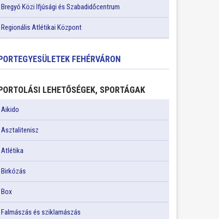
Bregyó Közi Ifjúsági és Szabadidőcentrum
Regionális Atlétikai Központ
PORTEGYESÜLETEK FEHÉRVÁRON
PORTOLÁSI LEHETŐSÉGEK, SPORTÁGAK
Aikido
Asztalitenisz
Atlétika
Birkózás
Box
Falmászás és sziklamászás