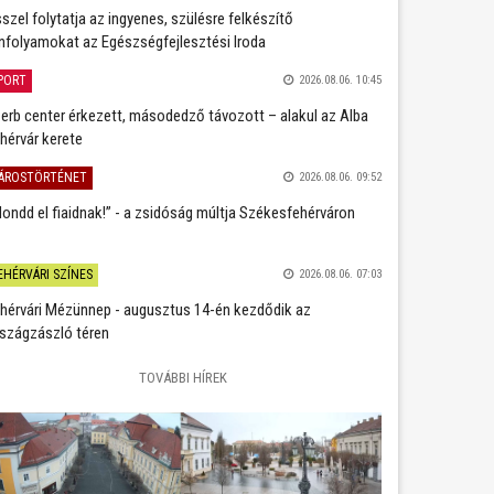
szel folytatja az ingyenes, szülésre felkészítő
nfolyamokat az Egészségfejlesztési Iroda
PORT
2026.08.06. 10:45
erb center érkezett, másodedző távozott – alakul az Alba
hérvár kerete
ÁROSTÖRTÉNET
2026.08.06. 09:52
ondd el fiaidnak!” - a zsidóság múltja Székesfehérváron
EHÉRVÁRI SZÍNES
2026.08.06. 07:03
hérvári Mézünnep - augusztus 14-én kezdődik az
szágzászló téren
TOVÁBBI HÍREK