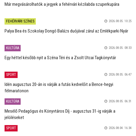
Már megvásárolhatók a jegyek a fehérvári kézilabda szuperkupára
FEHÉRVÁRI SZÍNES
2026.08.05. 10:25
Palya Bea és Szokolay Dongó Balázs duójával zárul az Emlékparki Nyár
KULTÚRA
2026.08.05. 08:33
Egy héttel később nyit a Széna Téri és a Zsolt Utcai Tagkönyvtár
SPORT
2026.08.05. 06:47
Idén augusztus 20-án is várják a futás kedvelőit a Bence-hegyi
félmaratonon
KULTÚRA
2026.08.05. 06:31
Mesélő Pedagógus és Könyvtáros Díj - augusztus 31-ig várják a
jelöléseket
SPORT
2026.08.04. 16:34