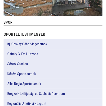
SPORT
SPORTLÉTESÍTMÉNYEK
Ifj. Ocskay Gábor Jégcsarnok
Csitáry G. Emil Uszoda
Sóstói Stadion
Köfém Sportcsarnok
Alba Regia Sportcsarnok
Bregyó Közi Ifjúsági és Szabadidőcentrum
Regionális Atlétikai Központ