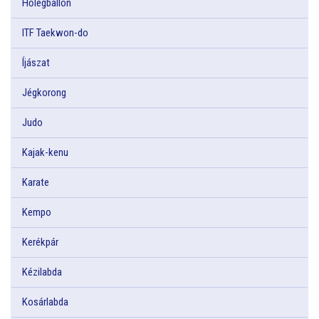
Hőlégballon
ITF Taekwon-do
Íjászat
Jégkorong
Judo
Kajak-kenu
Karate
Kempo
Kerékpár
Kézilabda
Kosárlabda