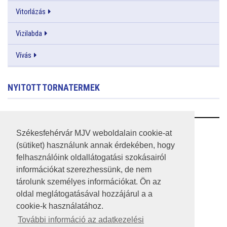
Vitorlázás
Vizilabda
Vívás
NYITOTT TORNATERMEK
RSS
Székesfehérvár MJV weboldalain cookie-at
(sütiket) használunk annak érdekében, hogy
A HONLAP 2017.03.31-I ÁLLAPOTA
felhasználóink oldallátogatási szokásairól
információkat szerezhessünk, de nem
JOGI NYILATKOZAT
tárolunk személyes információkat. Ön az
IMPRESSZUM
oldal meglátogatásával hozzájárul a a
cookie-k használatához.
MÉDIAAJÁNLAT
További információ az adatkezelési