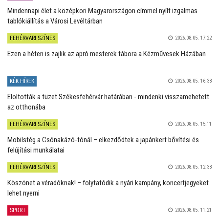
Mindennapi élet a középkori Magyarországon címmel nyílt izgalmas
tablókiállítás a Városi Levéltárban
FEHÉRVÁRI SZÍNES
2026.08.05. 17:22
Ezen a héten is zajlik az apró mesterek tábora a Kézművesek Házában
KÉK HÍREK
2026.08.05. 16:38
Eloltották a tüzet Székesfehérvár határában - mindenki visszamehetett
az otthonába
FEHÉRVÁRI SZÍNES
2026.08.05. 15:11
Mobilstég a Csónakázó-tónál – elkezdődtek a japánkert bővítési és
felújítási munkálatai
FEHÉRVÁRI SZÍNES
2026.08.05. 12:38
Köszönet a véradóknak! – folytatódik a nyári kampány, koncertjegyeket
lehet nyerni
SPORT
2026.08.05. 11:21