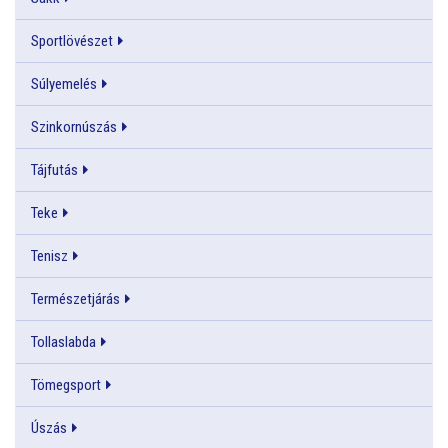
Sportlövészet
Súlyemelés
Szinkornúszás
Tájfutás
Teke
Tenisz
Természetjárás
Tollaslabda
Tömegsport
Úszás