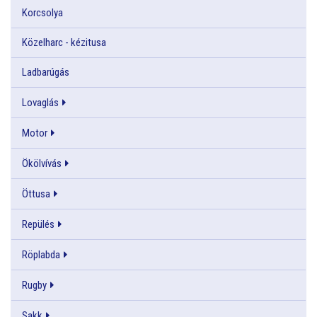
Korcsolya
Közelharc - kézitusa
Ladbarúgás
Lovaglás
Motor
Ökölvívás
Öttusa
Repülés
Röplabda
Rugby
Sakk