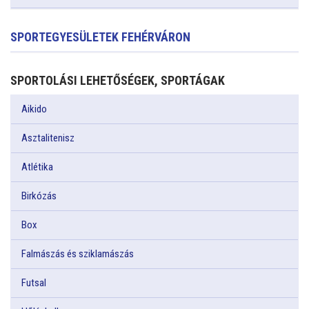
SPORTEGYESÜLETEK FEHÉRVÁRON
SPORTOLÁSI LEHETŐSÉGEK, SPORTÁGAK
Aikido
Asztalitenisz
Atlétika
Birkózás
Box
Falmászás és sziklamászás
Futsal