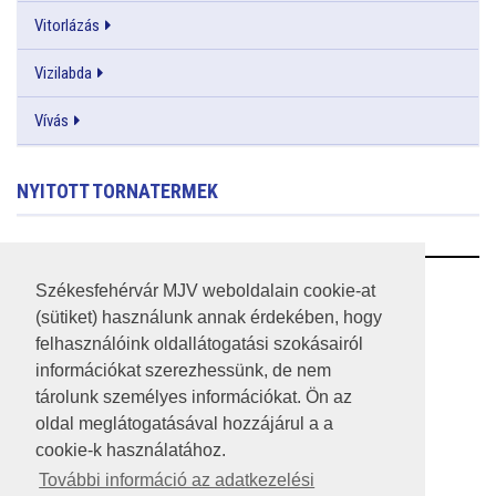
Vitorlázás
Vizilabda
Vívás
NYITOTT TORNATERMEK
RSS
Székesfehérvár MJV weboldalain cookie-at
(sütiket) használunk annak érdekében, hogy
A HONLAP 2017.03.31-I ÁLLAPOTA
felhasználóink oldallátogatási szokásairól
információkat szerezhessünk, de nem
JOGI NYILATKOZAT
tárolunk személyes információkat. Ön az
IMPRESSZUM
oldal meglátogatásával hozzájárul a a
cookie-k használatához.
MÉDIAAJÁNLAT
További információ az adatkezelési