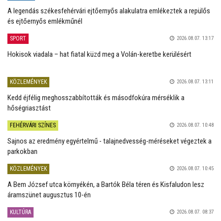
A legendás székesfehérvári ejtőernyős alakulatra emlékeztek a repülős
és ejtőernyős emlékműnél
SPORT
2026.08.07. 13:17
Hokisok viadala – hat fiatal küzd meg a Volán-keretbe kerülésért
KÖZLEMÉNYEK
2026.08.07. 13:11
Kedd éjfélig meghosszabbították és másodfokúra mérséklik a
hőségriasztást
FEHÉRVÁRI SZÍNES
2026.08.07. 10:48
Sajnos az eredmény egyértelmű - talajnedvesség-méréseket végeztek a
parkokban
KÖZLEMÉNYEK
2026.08.07. 10:45
A Bem József utca környékén, a Bartók Béla téren és Kisfaludon lesz
áramszünet augusztus 10-én
KULTÚRA
2026.08.07. 08:37