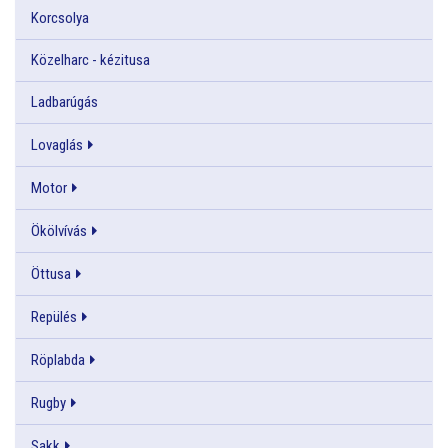
Korcsolya
Közelharc - kézitusa
Ladbarúgás
Lovaglás
Motor
Ökölvívás
Öttusa
Repülés
Röplabda
Rugby
Sakk