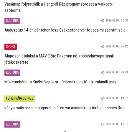
Vasárnap folytatódik a Hangból Kép programsorozat a Varkocs-
szobornál
KULTÚRA
2026.08.07. 07:08
Augusztus 14-én pénteken lesz Székesfehérvár fogadalmi szentmiséje
SPORT
2026.08.07. 06:42
Alaposan átalakul a MÁV Előre Foxconn női röplabdacsapatának
játékoskerete
KULTÚRA
2026.08.06. 20:23
Múzeumbérlet a Királyi Napokra - féláronkapható a kombinált jegy
FEHÉRVÁRI SZÍNES
2026.08.06. 19:07
Irány a vadszeder – augusztus 9-én vár mindenkit a túrára Lencsés Rita
KULTÚRA
2026.08.06. 16:37