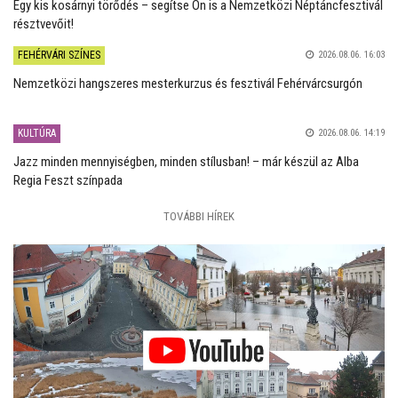
Egy kis kosárnyi törődés – segítse Ön is a Nemzetközi Néptáncfesztivál
résztvevőit!
FEHÉRVÁRI SZÍNES
2026.08.06. 16:03
Nemzetközi hangszeres mesterkurzus és fesztivál Fehérvárcsurgón
KULTÚRA
2026.08.06. 14:19
Jazz minden mennyiségben, minden stílusban! – már készül az Alba
Regia Feszt színpada
TOVÁBBI HÍREK