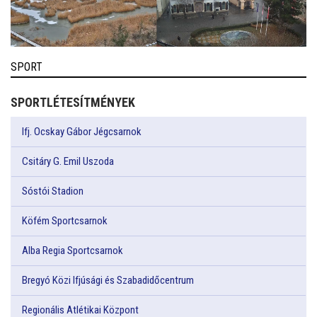
SPORT
SPORTLÉTESÍTMÉNYEK
Ifj. Ocskay Gábor Jégcsarnok
Csitáry G. Emil Uszoda
Sóstói Stadion
Köfém Sportcsarnok
Alba Regia Sportcsarnok
Bregyó Közi Ifjúsági és Szabadidőcentrum
Regionális Atlétikai Központ