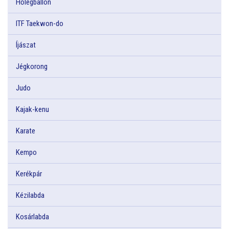
Hőlégballon
ITF Taekwon-do
Íjászat
Jégkorong
Judo
Kajak-kenu
Karate
Kempo
Kerékpár
Kézilabda
Kosárlabda