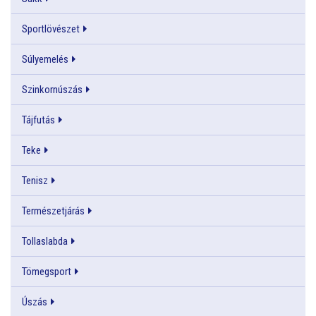
Sportlövészet
Súlyemelés
Szinkornúszás
Tájfutás
Teke
Tenisz
Természetjárás
Tollaslabda
Tömegsport
Úszás