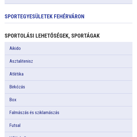
SPORTEGYESÜLETEK FEHÉRVÁRON
SPORTOLÁSI LEHETŐSÉGEK, SPORTÁGAK
Aikido
Asztalitenisz
Atlétika
Birkózás
Box
Falmászás és sziklamászás
Futsal