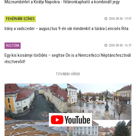
Múzeumbérlet a Királyi Napokra - féláronkapható a kombinált jegy
FEHÉRVÁRI SZÍNES
2026.08.06. 19:07
Irány a vadszeder – augusztus 9-én vár mindenkit a túrára Lencsés Rita
KULTÚRA
2026.08.06. 16:37
Egy kis kosárnyi törődés – segítse Ön is a Nemzetközi Néptáncfesztivál
résztvevőit!
TOVÁBBI HÍREK