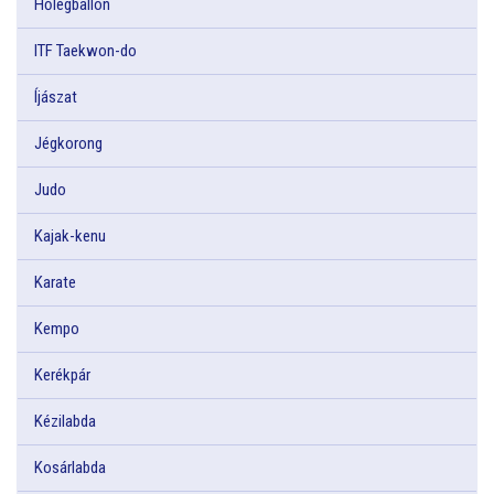
Hőlégballon
ITF Taekwon-do
Íjászat
Jégkorong
Judo
Kajak-kenu
Karate
Kempo
Kerékpár
Kézilabda
Kosárlabda