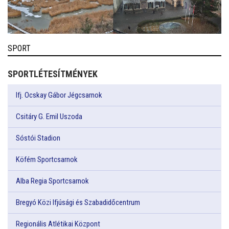
SPORT
SPORTLÉTESÍTMÉNYEK
Ifj. Ocskay Gábor Jégcsarnok
Csitáry G. Emil Uszoda
Sóstói Stadion
Köfém Sportcsarnok
Alba Regia Sportcsarnok
Bregyó Közi Ifjúsági és Szabadidőcentrum
Regionális Atlétikai Központ