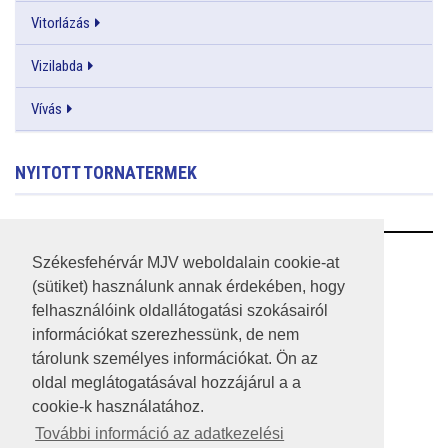
Vitorlázás
Vizilabda
Vívás
NYITOTT TORNATERMEK
RSS
Székesfehérvár MJV weboldalain cookie-at
(sütiket) használunk annak érdekében, hogy
A HONLAP 2017.03.31-I ÁLLAPOTA
felhasználóink oldallátogatási szokásairól
információkat szerezhessünk, de nem
JOGI NYILATKOZAT
tárolunk személyes információkat. Ön az
IMPRESSZUM
oldal meglátogatásával hozzájárul a a
cookie-k használatához.
MÉDIAAJÁNLAT
További információ az adatkezelési