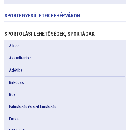
SPORTEGYESÜLETEK FEHÉRVÁRON
SPORTOLÁSI LEHETŐSÉGEK, SPORTÁGAK
Aikido
Asztalitenisz
Atlétika
Birkózás
Box
Falmászás és sziklamászás
Futsal