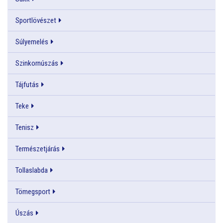
Sportlövészet
Súlyemelés
Szinkornúszás
Tájfutás
Teke
Tenisz
Természetjárás
Tollaslabda
Tömegsport
Úszás