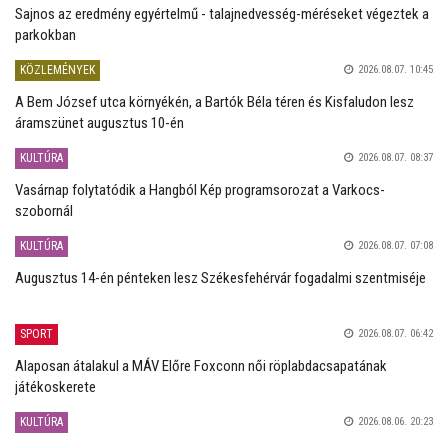
Sajnos az eredmény egyértelmű - talajnedvesség-méréseket végeztek a
parkokban
KÖZLEMÉNYEK
2026.08.07. 10:45
A Bem József utca környékén, a Bartók Béla téren és Kisfaludon lesz
áramszünet augusztus 10-én
KULTÚRA
2026.08.07. 08:37
Vasárnap folytatódik a Hangból Kép programsorozat a Varkocs-
szobornál
KULTÚRA
2026.08.07. 07:08
Augusztus 14-én pénteken lesz Székesfehérvár fogadalmi szentmiséje
SPORT
2026.08.07. 06:42
Alaposan átalakul a MÁV Előre Foxconn női röplabdacsapatának
játékoskerete
KULTÚRA
2026.08.06. 20:23