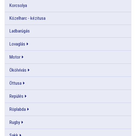
Korcsolya
Közelharc - kézitusa
Ladbarúgás
Lovaglás
Motor
Ökölvívás
Öttusa
Repülés
Röplabda
Rugby
Sakk