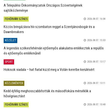
A Települési Önkormányzatok Országos Szövetségének
sajtóközleménye
FEHÉRVÁRI SZÍNES
2026.08.07. 16:04
Közös bringázásra hív szombaton reggel a Szentjánosbogár és a
Dawnbreakers
KÖZÉLET
2026.08.07. 15:03
A legendás székesfehérvári ejtőernyős alakulatra emlékeztek a repülős
és ejtőernyős emlékműnél
SPORT
2026.08.07. 13:17
Hokisok viadala – hat fiatal küzd meg a Volán-keretbe kerülésért
KÖZLEMÉNYEK
2026.08.07. 13:11
Kedd éjfélig meghosszabbították és másodfokúra mérséklik a
hőségriasztást
FEHÉRVÁRI SZÍNES
2026.08.07. 10:48