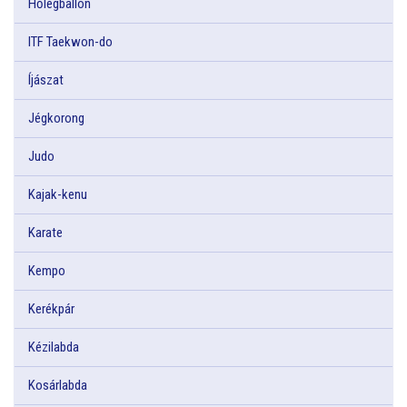
Hőlégballon
ITF Taekwon-do
Íjászat
Jégkorong
Judo
Kajak-kenu
Karate
Kempo
Kerékpár
Kézilabda
Kosárlabda