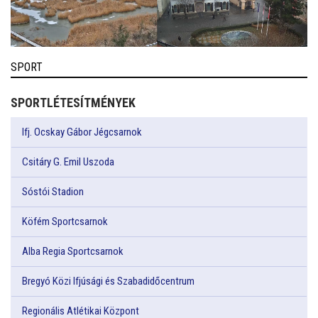
SPORT
SPORTLÉTESÍTMÉNYEK
Ifj. Ocskay Gábor Jégcsarnok
Csitáry G. Emil Uszoda
Sóstói Stadion
Köfém Sportcsarnok
Alba Regia Sportcsarnok
Bregyó Közi Ifjúsági és Szabadidőcentrum
Regionális Atlétikai Központ