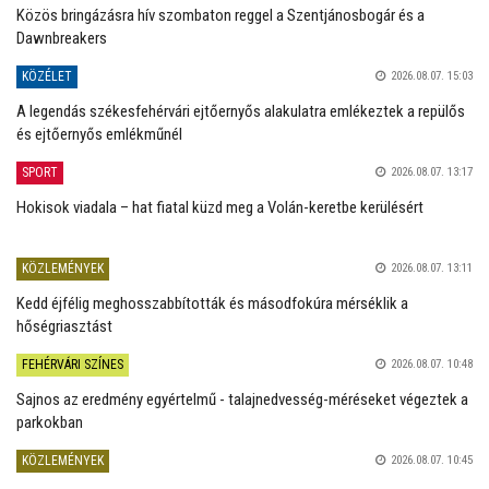
Közös bringázásra hív szombaton reggel a Szentjánosbogár és a
Dawnbreakers
KÖZÉLET
2026.08.07. 15:03
A legendás székesfehérvári ejtőernyős alakulatra emlékeztek a repülős
és ejtőernyős emlékműnél
SPORT
2026.08.07. 13:17
Hokisok viadala – hat fiatal küzd meg a Volán-keretbe kerülésért
KÖZLEMÉNYEK
2026.08.07. 13:11
Kedd éjfélig meghosszabbították és másodfokúra mérséklik a
hőségriasztást
FEHÉRVÁRI SZÍNES
2026.08.07. 10:48
Sajnos az eredmény egyértelmű - talajnedvesség-méréseket végeztek a
parkokban
KÖZLEMÉNYEK
2026.08.07. 10:45