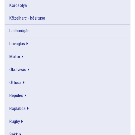
Korcsolya
Közelharc - kézitusa
Ladbarúgás
Lovaglás
Motor
Ökölvívás
Öttusa
Repülés
Röplabda
Rugby
Sakk