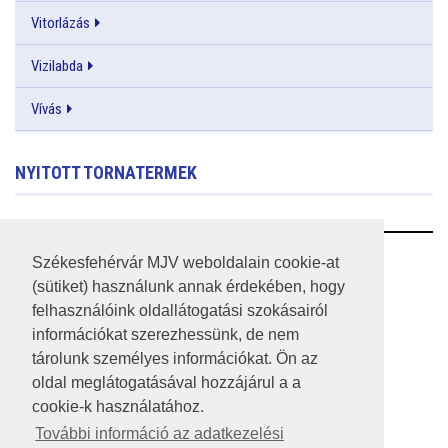
Vitorlázás
Vizilabda
Vívás
NYITOTT TORNATERMEK
RSS
Székesfehérvár MJV weboldalain cookie-at
(sütiket) használunk annak érdekében, hogy
A HONLAP 2017.03.31-I ÁLLAPOTA
felhasználóink oldallátogatási szokásairól
információkat szerezhessünk, de nem
JOGI NYILATKOZAT
tárolunk személyes információkat. Ön az
IMPRESSZUM
oldal meglátogatásával hozzájárul a a
cookie-k használatához.
MÉDIAAJÁNLAT
További információ az adatkezelési