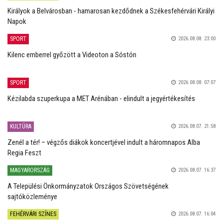
Királyok a Belvárosban - hamarosan kezdődnek a Székesfehérvári Királyi
Napok
SPORT
2026.08.08. 23:00
Kilenc emberrel győzött a Videoton a Sóstón
SPORT
2026.08.08. 07:07
Kézilabda szuperkupa a MET Arénában - elindult a jegyértékesítés
KULTÚRA
2026.08.07. 21:58
Zenél a tér! – végzős diákok koncertjével indult a háromnapos Alba
Regia Feszt
MAGYARORSZÁG
2026.08.07. 16:37
A Települési Önkormányzatok Országos Szövetségének
sajtóközleménye
FEHÉRVÁRI SZÍNES
2026.08.07. 16:04