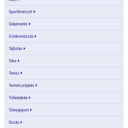
Sportlövészet
Súlyemelés
Szinkornúszás
Tájfutás
Teke
Tenisz
Természetjárás
Tollaslabda
Tömegsport
Úszás