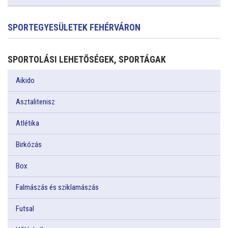
SPORTEGYESÜLETEK FEHÉRVÁRON
SPORTOLÁSI LEHETŐSÉGEK, SPORTÁGAK
Aikido
Asztalitenisz
Atlétika
Birkózás
Box
Falmászás és sziklamászás
Futsal