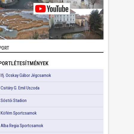
PORT
PORTLÉTESÍTMÉNYEK
Ifj. Ocskay Gábor Jégcsarnok
Csitáry G. Emil Uszoda
Sóstói Stadion
Köfém Sportcsarnok
Alba Regia Sportcsarnok