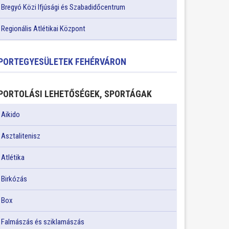
Bregyó Közi Ifjúsági és Szabadidőcentrum
Regionális Atlétikai Központ
PORTEGYESÜLETEK FEHÉRVÁRON
PORTOLÁSI LEHETŐSÉGEK, SPORTÁGAK
Aikido
Asztalitenisz
Atlétika
Birkózás
Box
Falmászás és sziklamászás