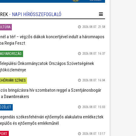
ÍREK
- NAPI HÍRÖSSZEFOGLALÓ
ULTÚRA
2026.08.07. 21:58
nél a tér! – végzős diákok koncertjével indult a háromnapos
ba Regia Feszt
AGYARORSZÁG
2026.08.07. 16:37
Települési Önkormányzatok Országos Szövetségének
jtóközleménye
EHÉRVÁRI SZÍNES
2026.08.07. 16:04
zös bringázásra hív szombaton reggel a Szentjánosbogár
 a Dawnbreakers
ÖZÉLET
2026.08.07. 15:03
legendás székesfehérvári ejtőernyős alakulatra emlékeztek
repülős és ejtőernyős emlékműnél
PORT
2026.08.07. 13:17