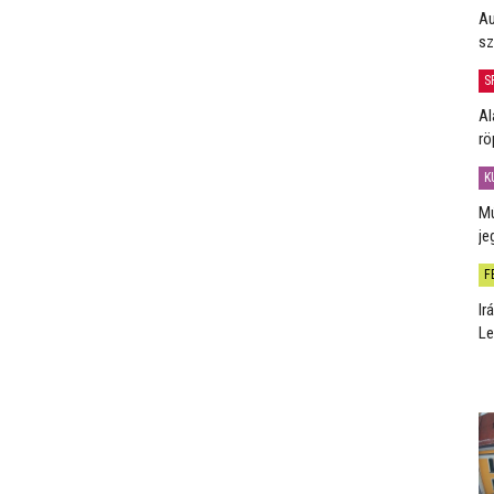
Au
sz
S
Al
rö
K
Mú
je
F
Ir
Le