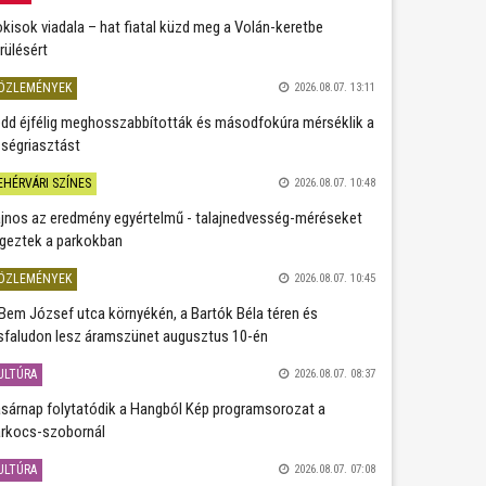
kisok viadala – hat fiatal küzd meg a Volán-keretbe
rülésért
ÖZLEMÉNYEK
2026.08.07. 13:11
dd éjfélig meghosszabbították és másodfokúra mérséklik a
ségriasztást
EHÉRVÁRI SZÍNES
2026.08.07. 10:48
jnos az eredmény egyértelmű - talajnedvesség-méréseket
geztek a parkokban
ÖZLEMÉNYEK
2026.08.07. 10:45
Bem József utca környékén, a Bartók Béla téren és
sfaludon lesz áramszünet augusztus 10-én
ULTÚRA
2026.08.07. 08:37
sárnap folytatódik a Hangból Kép programsorozat a
rkocs-szobornál
ULTÚRA
2026.08.07. 07:08