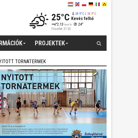
25°C
24.9°C
/
24.9°C
Kevés felhő
2.13
24°
km/h
Frissítve: 21:55
Keresés
ORMÁCIÓK
PROJEKTEK
YITOTT TORNATERMEK