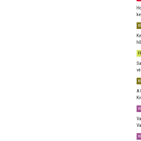
Ho
ke
K
Ke
hő
F
Sa
vé
K
A 
Ki
K
Va
Va
K