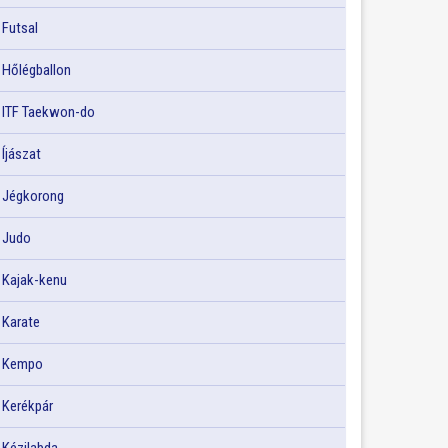
Futsal
Hőlégballon
ITF Taekwon-do
Íjászat
Jégkorong
Judo
Kajak-kenu
Karate
Kempo
Kerékpár