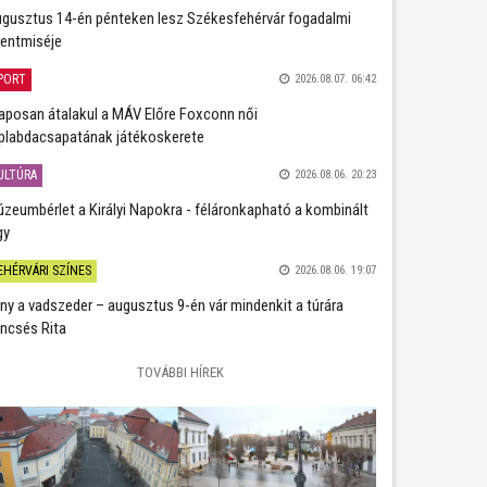
gusztus 14-én pénteken lesz Székesfehérvár fogadalmi
entmiséje
PORT
2026.08.07. 06:42
aposan átalakul a MÁV Előre Foxconn női
plabdacsapatának játékoskerete
ULTÚRA
2026.08.06. 20:23
zeumbérlet a Királyi Napokra - féláronkapható a kombinált
gy
EHÉRVÁRI SZÍNES
2026.08.06. 19:07
ány a vadszeder – augusztus 9-én vár mindenkit a túrára
ncsés Rita
TOVÁBBI HÍREK