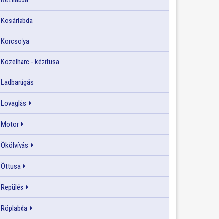
Kézilabda
Kosárlabda
Korcsolya
Közelharc - kézitusa
Ladbarúgás
Lovaglás
Motor
Ökölvívás
Öttusa
Repülés
Röplabda