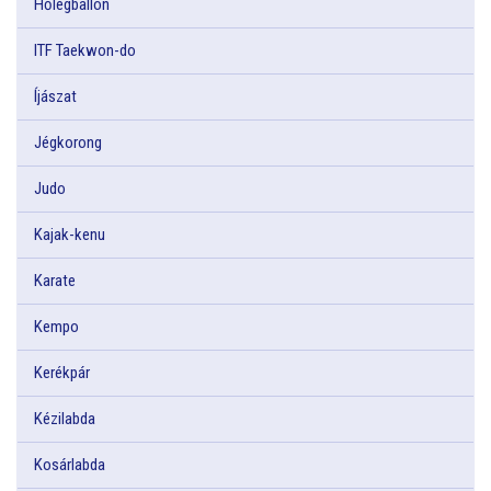
Hőlégballon
ITF Taekwon-do
Íjászat
Jégkorong
Judo
Kajak-kenu
Karate
Kempo
Kerékpár
Kézilabda
Kosárlabda