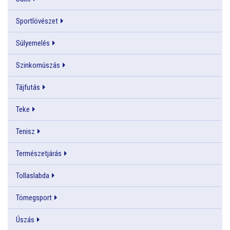
Sportlövészet
Súlyemelés
Szinkornúszás
Tájfutás
Teke
Tenisz
Természetjárás
Tollaslabda
Tömegsport
Úszás