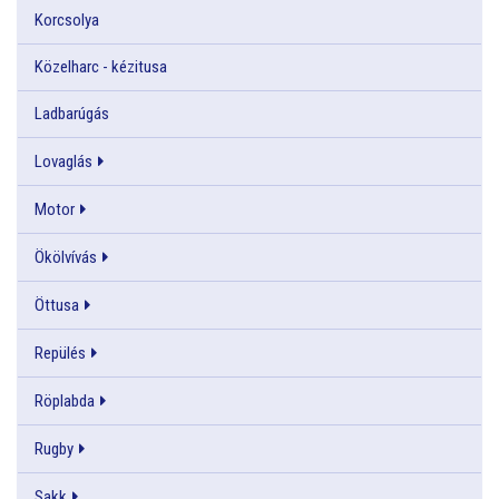
Korcsolya
Közelharc - kézitusa
Ladbarúgás
Lovaglás
Motor
Ökölvívás
Öttusa
Repülés
Röplabda
Rugby
Sakk