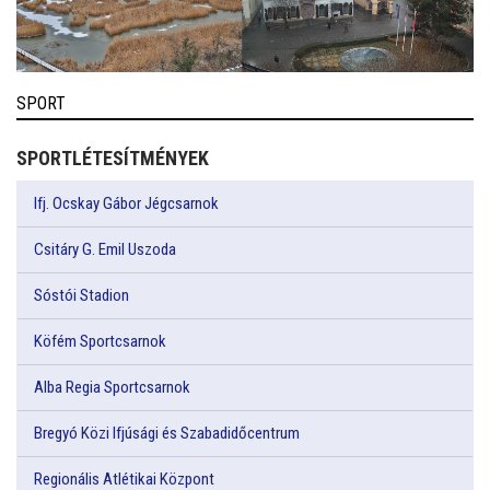
SPORT
SPORTLÉTESÍTMÉNYEK
Ifj. Ocskay Gábor Jégcsarnok
Csitáry G. Emil Uszoda
Sóstói Stadion
Köfém Sportcsarnok
Alba Regia Sportcsarnok
Bregyó Közi Ifjúsági és Szabadidőcentrum
Regionális Atlétikai Központ