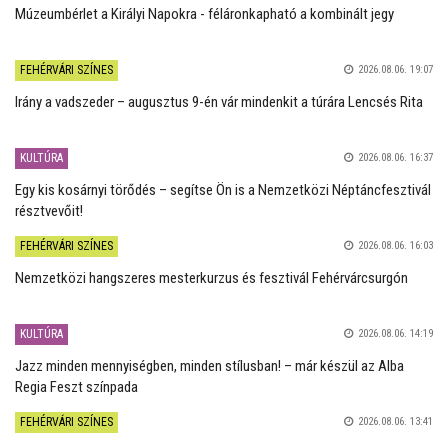
Múzeumbérlet a Királyi Napokra - féláronkapható a kombinált jegy
FEHÉRVÁRI SZÍNES
2026.08.06. 19:07
Irány a vadszeder – augusztus 9-én vár mindenkit a túrára Lencsés Rita
KULTÚRA
2026.08.06. 16:37
Egy kis kosárnyi törődés – segítse Ön is a Nemzetközi Néptáncfesztivál
résztvevőit!
FEHÉRVÁRI SZÍNES
2026.08.06. 16:03
Nemzetközi hangszeres mesterkurzus és fesztivál Fehérvárcsurgón
KULTÚRA
2026.08.06. 14:19
Jazz minden mennyiségben, minden stílusban! – már készül az Alba
Regia Feszt színpada
FEHÉRVÁRI SZÍNES
2026.08.06. 13:41