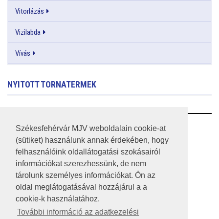
Vitorlázás
Vizilabda
Vívás
NYITOTT TORNATERMEK
RSS
Székesfehérvár MJV weboldalain cookie-at
(sütiket) használunk annak érdekében, hogy
A HONLAP 2017.03.31-I ÁLLAPOTA
felhasználóink oldallátogatási szokásairól
információkat szerezhessünk, de nem
JOGI NYILATKOZAT
tárolunk személyes információkat. Ön az
IMPRESSZUM
oldal meglátogatásával hozzájárul a a
cookie-k használatához.
MÉDIAAJÁNLAT
További információ az adatkezelési