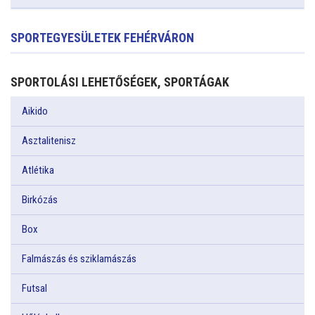
SPORTEGYESÜLETEK FEHÉRVÁRON
SPORTOLÁSI LEHETŐSÉGEK, SPORTÁGAK
Aikido
Asztalitenisz
Atlétika
Birkózás
Box
Falmászás és sziklamászás
Futsal