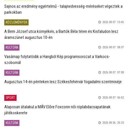
Sajnos az eredmény egyértelmű - talajnedvesség-méréseket végeztek a
parkokban
KÖZLEMÉNYEK
2026.08.07. 10:45
A Bem József utca környékén, a Bartók Béla téren és Kisfaludon lesz
áramszünet augusztus 10-én
KULTÚRA
2026.08.07. 08:37
Vasárnap folytatódik a Hangból Kép programsorozat a Varkocs-
szobornál
KULTÚRA
2026.08.07. 07:08
Augusztus 14-én pénteken lesz Székesfehérvár fogadalmi szentmiséje
SPORT
2026.08.07. 06:42
Alaposan átalakul a MÁV Előre Foxconn női röplabdacsapatának
játékoskerete
KULTÚRA
2026.08.06. 20:23