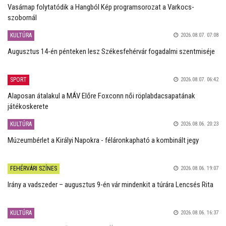
Vasárnap folytatódik a Hangból Kép programsorozat a Varkocs-
szobornál
KULTÚRA
2026.08.07. 07:08
Augusztus 14-én pénteken lesz Székesfehérvár fogadalmi szentmiséje
SPORT
2026.08.07. 06:42
Alaposan átalakul a MÁV Előre Foxconn női röplabdacsapatának
játékoskerete
KULTÚRA
2026.08.06. 20:23
Múzeumbérlet a Királyi Napokra - féláronkapható a kombinált jegy
FEHÉRVÁRI SZÍNES
2026.08.06. 19:07
Irány a vadszeder – augusztus 9-én vár mindenkit a túrára Lencsés Rita
KULTÚRA
2026.08.06. 16:37