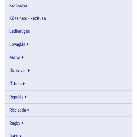
Korcsolya
Közelharc - kézitusa
Ladbarúgás
Lovaglás
Motor
Ökölvívás
Öttusa
Repülés
Röplabda
Rugby
Sakk