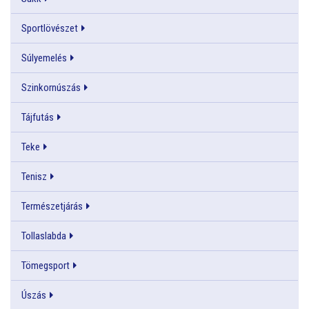
Sportlövészet
Súlyemelés
Szinkornúszás
Tájfutás
Teke
Tenisz
Természetjárás
Tollaslabda
Tömegsport
Úszás