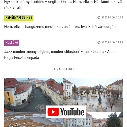
Egy kis kosárnyi törődés – segítse Ön is a Nemzetközi Néptáncfesztivál
résztvevőit!
FEHÉRVÁRI SZÍNES
2026.08.06. 16:03
Nemzetközi hangszeres mesterkurzus és fesztivál Fehérvárcsurgón
KULTÚRA
2026.08.06. 14:19
Jazz minden mennyiségben, minden stílusban! – már készül az Alba
Regia Feszt színpada
TOVÁBBI HÍREK