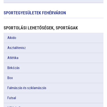
SPORTEGYESÜLETEK FEHÉRVÁRON
SPORTOLÁSI LEHETŐSÉGEK, SPORTÁGAK
Aikido
Asztalitenisz
Atlétika
Birkózás
Box
Falmászás és sziklamászás
Futsal