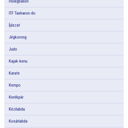
Hőlégballon
ITF Taekwon-do
Íjászat
Jégkorong
Judo
Kajak-kenu
Karate
Kempo
Kerékpár
Kézilabda
Kosárlabda