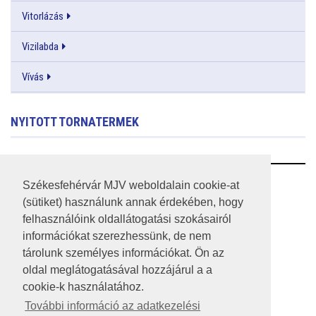
Vitorlázás
Vizilabda
Vívás
NYITOTT TORNATERMEK
RSS
Székesfehérvár MJV weboldalain cookie-at
(sütiket) használunk annak érdekében, hogy
A HONLAP 2017.03.31-I ÁLLAPOTA
felhasználóink oldallátogatási szokásairól
információkat szerezhessünk, de nem
JOGI NYILATKOZAT
tárolunk személyes információkat. Ön az
IMPRESSZUM
oldal meglátogatásával hozzájárul a a
cookie-k használatához.
MÉDIAAJÁNLAT
További információ az adatkezelési