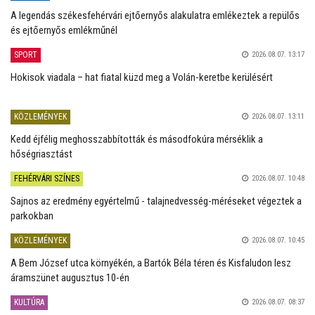
A legendás székesfehérvári ejtőernyős alakulatra emlékeztek a repülős
és ejtőernyős emlékműnél
SPORT
2026.08.07. 13:17
Hokisok viadala – hat fiatal küzd meg a Volán-keretbe kerülésért
KÖZLEMÉNYEK
2026.08.07. 13:11
Kedd éjfélig meghosszabbították és másodfokúra mérséklik a
hőségriasztást
FEHÉRVÁRI SZÍNES
2026.08.07. 10:48
Sajnos az eredmény egyértelmű - talajnedvesség-méréseket végeztek a
parkokban
KÖZLEMÉNYEK
2026.08.07. 10:45
A Bem József utca környékén, a Bartók Béla téren és Kisfaludon lesz
áramszünet augusztus 10-én
KULTÚRA
2026.08.07. 08:37