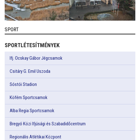
SPORT
SPORTLÉTESÍTMÉNYEK
Ifj. Ocskay Gábor Jégcsarnok
Csitáry G. Emil Uszoda
Sóstói Stadion
Köfém Sportcsarnok
Alba Regia Sportcsarnok
Bregyó Közi Ifjúsági és Szabadidőcentrum
Regionális Atlétikai Központ