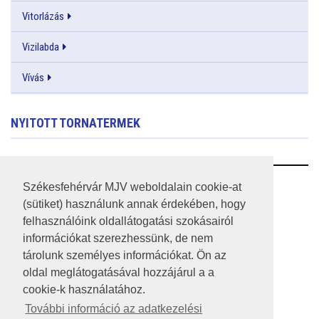
Vitorlázás
Vizilabda
Vívás
NYITOTT TORNATERMEK
RSS
Székesfehérvár MJV weboldalain cookie-at
(sütiket) használunk annak érdekében, hogy
A HONLAP 2017.03.31-I ÁLLAPOTA
felhasználóink oldallátogatási szokásairól
információkat szerezhessünk, de nem
JOGI NYILATKOZAT
tárolunk személyes információkat. Ön az
IMPRESSZUM
oldal meglátogatásával hozzájárul a a
cookie-k használatához.
MÉDIAAJÁNLAT
További információ az adatkezelési