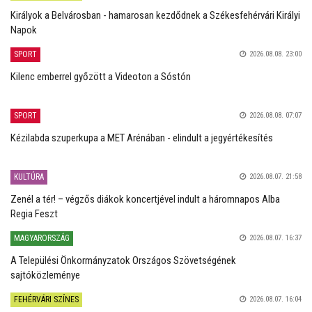
Királyok a Belvárosban - hamarosan kezdődnek a Székesfehérvári Királyi
Napok
SPORT
2026.08.08. 23:00
Kilenc emberrel győzött a Videoton a Sóstón
SPORT
2026.08.08. 07:07
Kézilabda szuperkupa a MET Arénában - elindult a jegyértékesítés
KULTÚRA
2026.08.07. 21:58
Zenél a tér! – végzős diákok koncertjével indult a háromnapos Alba
Regia Feszt
MAGYARORSZÁG
2026.08.07. 16:37
A Települési Önkormányzatok Országos Szövetségének
sajtóközleménye
FEHÉRVÁRI SZÍNES
2026.08.07. 16:04