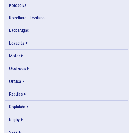
Korcsolya
Közelharc - kézitusa
Ladbarúgás
Lovaglás
Motor
Ökölvívás
Öttusa
Repülés
Röplabda
Rugby
Sakk