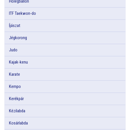
Hőlégballon
ITF Taekwon-do
Íjászat
Jégkorong
Judo
Kajak-kenu
Karate
Kempo
Kerékpár
Kézilabda
Kosárlabda