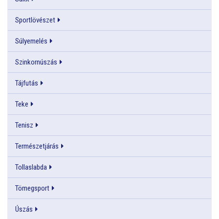
Sportlövészet
Súlyemelés
Szinkornúszás
Tájfutás
Teke
Tenisz
Természetjárás
Tollaslabda
Tömegsport
Úszás