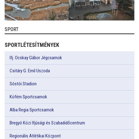
SPORT
SPORTLÉTESÍTMÉNYEK
Ifj. Ocskay Gábor Jégcsarnok
Csitáry G. Emil Uszoda
Sóstói Stadion
Köfém Sportcsarnok
Alba Regia Sportcsarnok
Bregyó Közi Ifjúsági és Szabadidőcentrum
Regionális Atlétikai Központ