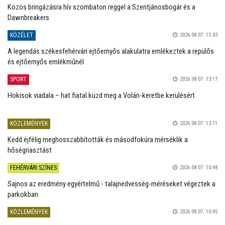
Közös bringázásra hív szombaton reggel a Szentjánosbogár és a
Dawnbreakers
KÖZÉLET
2026.08.07. 15:03
A legendás székesfehérvári ejtőernyős alakulatra emlékeztek a repülős
és ejtőernyős emlékműnél
SPORT
2026.08.07. 13:17
Hokisok viadala – hat fiatal küzd meg a Volán-keretbe kerülésért
KÖZLEMÉNYEK
2026.08.07. 13:11
Kedd éjfélig meghosszabbították és másodfokúra mérséklik a
hőségriasztást
FEHÉRVÁRI SZÍNES
2026.08.07. 10:48
Sajnos az eredmény egyértelmű - talajnedvesség-méréseket végeztek a
parkokban
KÖZLEMÉNYEK
2026.08.07. 10:45