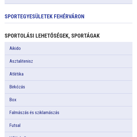
SPORTEGYESÜLETEK FEHÉRVÁRON
SPORTOLÁSI LEHETŐSÉGEK, SPORTÁGAK
Aikido
Asztalitenisz
Atlétika
Birkózás
Box
Falmászás és sziklamászás
Futsal