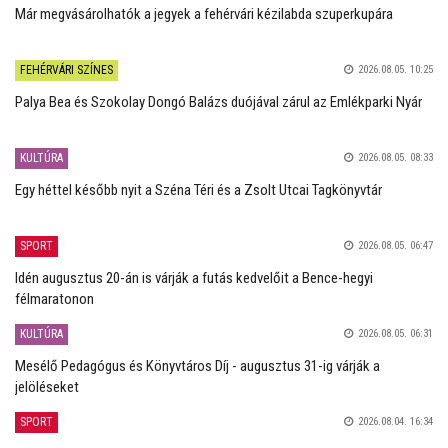
Már megvásárolhatók a jegyek a fehérvári kézilabda szuperkupára
FEHÉRVÁRI SZÍNES
2026.08.05. 10:25
Palya Bea és Szokolay Dongó Balázs duójával zárul az Emlékparki Nyár
KULTÚRA
2026.08.05. 08:33
Egy héttel később nyit a Széna Téri és a Zsolt Utcai Tagkönyvtár
SPORT
2026.08.05. 06:47
Idén augusztus 20-án is várják a futás kedvelőit a Bence-hegyi
félmaratonon
KULTÚRA
2026.08.05. 06:31
Mesélő Pedagógus és Könyvtáros Díj - augusztus 31-ig várják a
jelöléseket
SPORT
2026.08.04. 16:34