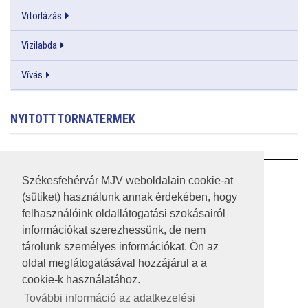
Vitorlázás
Vizilabda
Vívás
NYITOTT TORNATERMEK
RSS
Székesfehérvár MJV weboldalain cookie-at
(sütiket) használunk annak érdekében, hogy
A HONLAP 2017.03.31-I ÁLLAPOTA
felhasználóink oldallátogatási szokásairól
információkat szerezhessünk, de nem
JOGI NYILATKOZAT
tárolunk személyes információkat. Ön az
IMPRESSZUM
oldal meglátogatásával hozzájárul a a
cookie-k használatához.
MÉDIAAJÁNLAT
További információ az adatkezelési