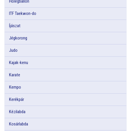
Hőlégballon
ITF Taekwon-do
Íjászat
Jégkorong
Judo
Kajak-kenu
Karate
Kempo
Kerékpár
Kézilabda
Kosárlabda