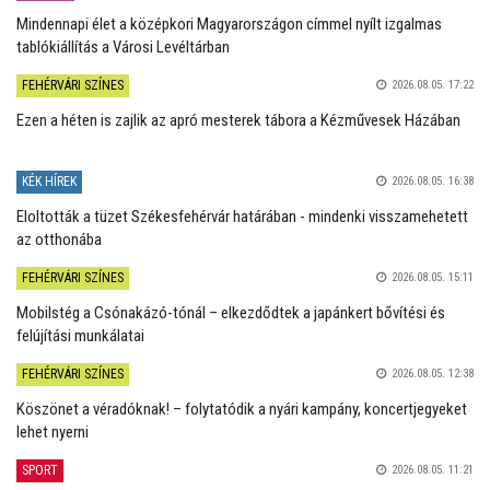
Mindennapi élet a középkori Magyarországon címmel nyílt izgalmas
tablókiállítás a Városi Levéltárban
FEHÉRVÁRI SZÍNES
2026.08.05. 17:22
Ezen a héten is zajlik az apró mesterek tábora a Kézművesek Házában
KÉK HÍREK
2026.08.05. 16:38
Eloltották a tüzet Székesfehérvár határában - mindenki visszamehetett
az otthonába
FEHÉRVÁRI SZÍNES
2026.08.05. 15:11
Mobilstég a Csónakázó-tónál – elkezdődtek a japánkert bővítési és
felújítási munkálatai
FEHÉRVÁRI SZÍNES
2026.08.05. 12:38
Köszönet a véradóknak! – folytatódik a nyári kampány, koncertjegyeket
lehet nyerni
SPORT
2026.08.05. 11:21