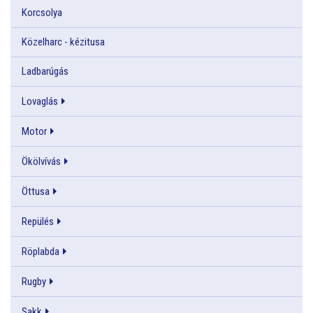
Korcsolya
Közelharc - kézitusa
Ladbarúgás
Lovaglás
Motor
Ökölvívás
Öttusa
Repülés
Röplabda
Rugby
Sakk