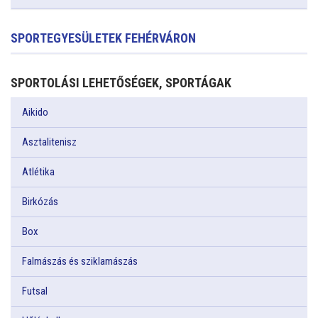
SPORTEGYESÜLETEK FEHÉRVÁRON
SPORTOLÁSI LEHETŐSÉGEK, SPORTÁGAK
Aikido
Asztalitenisz
Atlétika
Birkózás
Box
Falmászás és sziklamászás
Futsal