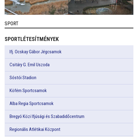
SPORT
SPORTLÉTESÍTMÉNYEK
Ifj. Ocskay Gábor Jégcsarnok
Csitáry G. Emil Uszoda
Sóstói Stadion
Köfém Sportcsarnok
Alba Regia Sportcsarnok
Bregyó Közi Ifjúsági és Szabadidőcentrum
Regionális Atlétikai Központ