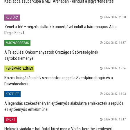
Kézilabda szuperkupa a MET Arénában - elindult a jegyértékesítés
KULTÚRA
2026.08.07. 21:58
Zenél a tér! – végzős diákok koncertjével indult a háromnapos Alba
Regia Feszt
MAGYARORSZÁG
2026.08.07. 16:37
A Települési Önkormányzatok Országos Szövetségének
sajtóközleménye
FEHÉRVÁRI SZÍNES
2026.08.07. 16:04
Közös bringázásra hív szombaton reggel a Szentjánosbogár és a
Dawnbreakers
KÖZÉLET
2026.08.07. 15:03
A legendás székesfehérvári ejtőernyős alakulatra emlékeztek a repülős
és ejtőernyős emlékműnél
SPORT
2026.08.07. 13:17
Hokisok viadala – hat fiatal küzd meg a Volán-keretbe kerülésért