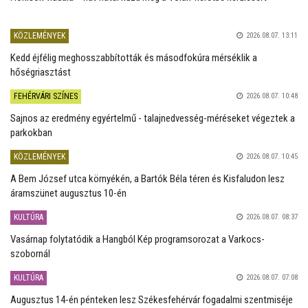
KÖZLEMÉNYEK
2026.08.07. 13:11
Kedd éjfélig meghosszabbították és másodfokúra mérséklik a
hőségriasztást
FEHÉRVÁRI SZÍNES
2026.08.07. 10:48
Sajnos az eredmény egyértelmű - talajnedvesség-méréseket végeztek a
parkokban
KÖZLEMÉNYEK
2026.08.07. 10:45
A Bem József utca környékén, a Bartók Béla téren és Kisfaludon lesz
áramszünet augusztus 10-én
KULTÚRA
2026.08.07. 08:37
Vasárnap folytatódik a Hangból Kép programsorozat a Varkocs-
szobornál
KULTÚRA
2026.08.07. 07:08
Augusztus 14-én pénteken lesz Székesfehérvár fogadalmi szentmiséje