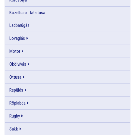
Közelharc - kézitusa
Ladbarúgás
Lovaglás
Motor
Ökölvívás
Öttusa
Repülés
Röplabda
Rugby
Sakk