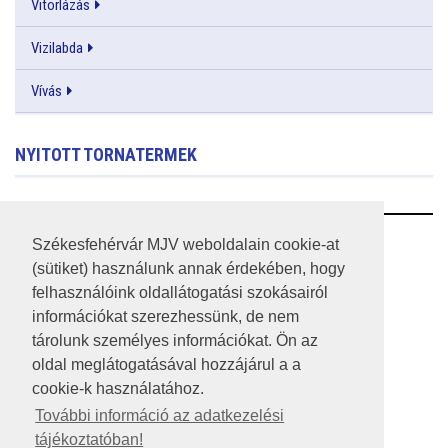
Vitorlázás
Vizilabda
Vívás
NYITOTT TORNATERMEK
RSS
Székesfehérvár MJV weboldalain cookie-at
(sütiket) használunk annak érdekében, hogy
A HONLAP 2017.03.31-I ÁLLAPOTA
felhasználóink oldallátogatási szokásairól
információkat szerezhessünk, de nem
JOGI NYILATKOZAT
tárolunk személyes információkat. Ön az
IMPRESSZUM
oldal meglátogatásával hozzájárul a a
cookie-k használatához.
MÉDIAAJÁNLAT
További információ az adatkezelési
tájékoztatóban!
KÖZÉRDEKŰ ADATOK