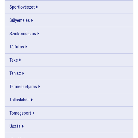
Sportlövészet
Súlyemelés
Szinkornúszás
Tájfutás
Teke
Tenisz
Természetjárás
Tollaslabda
Tömegsport
Úszás