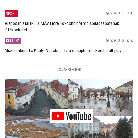
SPORT
2026.08.07. 06:42
Alaposan átalakul a MÁV Előre Foxconn női röplabdacsapatának
játékoskerete
KULTÚRA
2026.08.06. 20:23
Múzeumbérlet a Királyi Napokra - féláronkapható a kombinált jegy
TOVÁBBI HÍREK