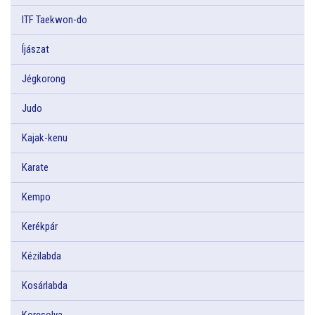
ITF Taekwon-do
Íjászat
Jégkorong
Judo
Kajak-kenu
Karate
Kempo
Kerékpár
Kézilabda
Kosárlabda
Korcsolya