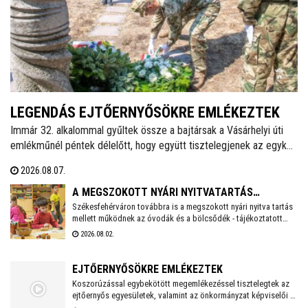
LEGENDÁS EJTŐERNYŐSÖKRE EMLÉKEZTEK
Immár 32. alkalommal gyűltek össze a bajtársak a Vásárhelyi úti
emlékműnél péntek délelőtt, hogy együtt tisztelegjenek az egykori
62. Önálló Ejtőernyős Zászlóalj előtt. A hagyományokat ápoló
2026.08.07.
Veterán Repülők és Ejtőernyősök Fejér Megyei Egyesülete ezzel a
rendezvénnyel őrzi az a második világháború után újjászervezett,
A MEGSZOKOTT NYÁRI NYITVATARTÁS
1951-től 1954-ig Székesfehérváron ismertté vált ejtőernyős
Székesfehérváron továbbra is a megszokott nyári nyitva tartás
MELLETT MŰKÖDNEK A FEHÉRVÁRI ÓVODÁK ÉS
mellett működnek az óvodák és a bölcsődék - tájékoztatott
alakulat emlékét.
BÖLCSŐDÉK
közösségi oldalán a város polgármestere. Hétfőtől is tehát a
2026.08.02.
megszokott nyári nyitva tartással fogadják a piciket a
bölcsődék és az óvodák!
EJTŐERNYŐSÖKRE EMLÉKEZTEK
Koszorúzással egybekötött megemlékezéssel tisztelegtek az
ejtőernyős egyesületek, valamint az önkormányzat képviselői a
Repülős és Ejtőernyős Emlékműnél. A jelenlévők a 62. Önálló