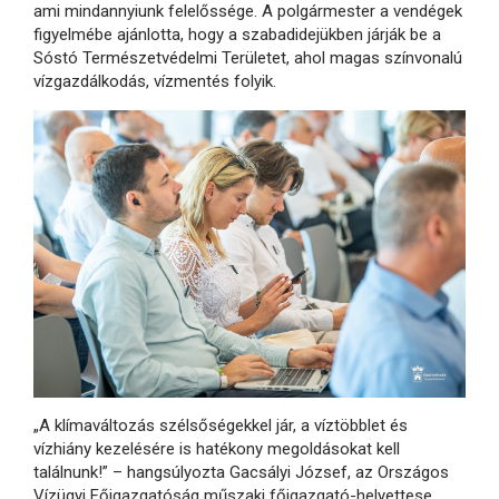
ami mindannyiunk felelőssége. A polgármester a vendégek
figyelmébe ajánlotta, hogy a szabadidejükben járják be a
Sóstó Természetvédelmi Területet, ahol magas színvonalú
vízgazdálkodás, vízmentés folyik.
„A klímaváltozás szélsőségekkel jár, a víztöbblet és
vízhiány kezelésére is hatékony megoldásokat kell
találnunk!” – hangsúlyozta Gacsályi József, az Országos
Vízügyi Főigazgatóság műszaki főigazgató-helyettese.