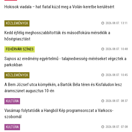
Hokisok viadala – hat fiatal küzd meg a Volán-keretbe kerülésért
KÖZLEMÉNYEK
2026.08.07. 13:11
Kedd éjfélig meghosszabbították és másodfokúra mérséklik a
hőségriasztást
FEHÉRVÁRI SZÍNES
2026.08.07. 10:48
Sajnos az eredmény egyértelmű - talajnedvesség-méréseket végeztek a
parkokban
KÖZLEMÉNYEK
2026.08.07. 10:45
A Bem József utca környékén, a Bartók Béla téren és Kisfaludon lesz
áramszünet augusztus 10-én
KULTÚRA
2026.08.07. 08:37
Vasárnap folytatódik a Hangból Kép programsorozat a Varkocs-
szobornál
KULTÚRA
2026.08.07. 07:08