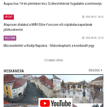
Augusztus 14-én pénteken lesz Székesfehérvár fogadalmi szentmiséje
SPORT
2026.08.07. 06:42
Alaposan átalakul a MÁV Előre Foxconn női röplabdacsapatának
játékoskerete
KULTÚRA
2026.08.06. 20:23
Múzeumbérlet a Királyi Napokra - féláronkapható a kombinált jegy
TOVÁBBI HÍREK
ÖSSZES
WEBKAMERA