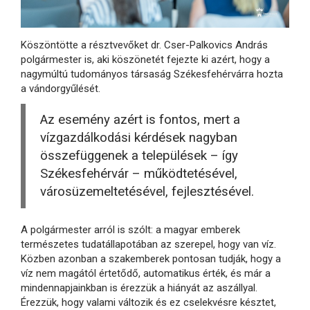
Köszöntötte a résztvevőket dr. Cser-Palkovics András
polgármester is, aki köszönetét fejezte ki azért, hogy a
nagymúltú tudományos társaság Székesfehérvárra hozta
a vándorgyűlését.
Az esemény azért is fontos, mert a
vízgazdálkodási kérdések nagyban
összefüggenek a települések – így
Székesfehérvár – működtetésével,
városüzemeltetésével, fejlesztésével.
A polgármester arról is szólt: a magyar emberek
természetes tudatállapotában az szerepel, hogy van víz.
Közben azonban a szakemberek pontosan tudják, hogy a
víz nem magától értetődő, automatikus érték, és már a
mindennapjainkban is érezzük a hiányát az aszállyal.
Érezzük, hogy valami változik és ez cselekvésre késztet,