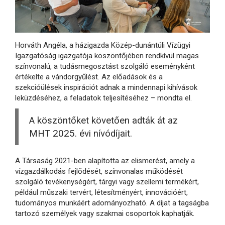
Horváth Angéla, a házigazda Közép-dunántúli Vízügyi
Igazgatóság igazgatója köszöntőjében rendkívül magas
színvonalú, a tudásmegosztást szolgáló eseményként
értékelte a vándorgyűlést. Az előadások és a
szekcióülések inspirációt adnak a mindennapi kihívások
leküzdéséhez, a feladatok teljesítéséhez – mondta el.
A köszöntőket követően adták át az
MHT 2025. évi nívódíjait.
A Társaság 2021-ben alapította az elismerést, amely a
vízgazdálkodás fejlődését, színvonalas működését
szolgáló tevékenységért, tárgyi vagy szellemi termékért,
például műszaki tervért, létesítményért, innovációért,
tudományos munkáért adományozható. A díjat a tagságba
tartozó személyek vagy szakmai csoportok kaphatják.