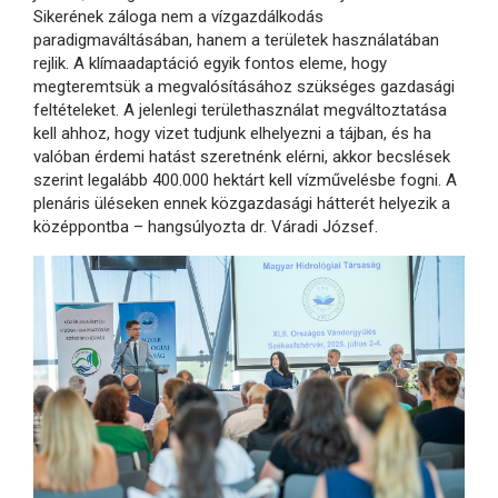
Sikerének záloga nem a vízgazdálkodás
paradigmaváltásában, hanem a területek használatában
rejlik. A klímaadaptáció egyik fontos eleme, hogy
megteremtsük a megvalósításához szükséges gazdasági
feltételeket. A jelenlegi területhasználat megváltoztatása
kell ahhoz, hogy vizet tudjunk elhelyezni a tájban, és ha
valóban érdemi hatást szeretnénk elérni, akkor becslések
szerint legalább 400.000 hektárt kell vízművelésbe fogni. A
plenáris üléseken ennek közgazdasági hátterét helyezik a
középpontba – hangsúlyozta dr. Váradi József.