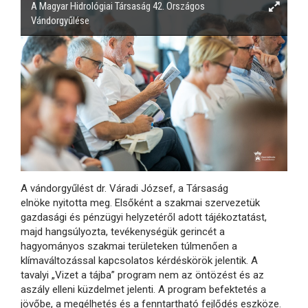
A Magyar Hidrológiai Társaság 42. Országos
Vándorgyűlése
A vándorgyűlést dr. Váradi József, a Társaság
elnöke nyitotta meg. Elsőként a szakmai szervezetük
gazdasági és pénzügyi helyzetéről adott tájékoztatást,
majd hangsúlyozta, tevékenységük gerincét a
hagyományos szakmai területeken túlmenően a
klímaváltozással kapcsolatos kérdéskörök jelentik. A
tavalyi „Vizet a tájba” program nem az öntözést és az
aszály elleni küzdelmet jelenti. A program befektetés a
jövőbe, a megélhetés és a fenntartható fejlődés eszköze.