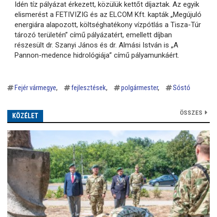
Idén tíz pályázat érkezett, közülük kettőt díjaztak. Az egyik
elismerést a FETIVIZIG és az ELCOM Kft. kapták „Megújuló
energiára alapozott, költséghatékony vízpótlás a Tisza-Túr
tározó területén” című pályázatért, emellett díjban
részesült dr. Szanyi János és dr. Almási István is „A
Pannon-medence hidrológiája” című pályamunkáért.
Fejér vármegye
fejlesztések
polgármester
Sóstó
ÖSSZES
KÖZÉLET