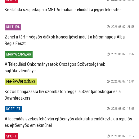
Kézilabda szuperkupa a MET Arénában - elindult a jegyértékesítés
KULTÚRA
2026.08.07. 21:58
Zenél a tér! – végzős diákok koncertjével indult a háromnapos Alba
Regia Feszt
MAGYARORSZÁG
2026.08.07. 16:37
A Települési Önkormányzatok Országos Szövetségének
sajtóközleménye
FEHÉRVÁRI SZÍNES
2026.08.07. 16:04
Közös bringázásra hív szombaton reggel a Szentjánosbogár és a
Dawnbreakers
KÖZÉLET
2026.08.07. 15:03
A legendás székesfehérvári ejtőernyős alakulatra emlékeztek a repülős
és ejtőernyős emlékműnél
SPORT
2026.08.07. 13:17