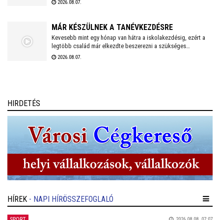
2026.08.07.
Ejtőernyős Zászlóaljra emlékeztek.
MÁR KÉSZÜLNEK A TANÉVKEZDÉSRE
Kevesebb mint egy hónap van hátra a iskolakezdésig, ezért a
legtöbb család már elkezdte beszerezni a szükséges
tanszereket. A fehérvári papír-írószer üzletek már július eleje
2026.08.07.
óta készülnek a rohamra.
HIRDETÉS
HÍREK
- NAPI HÍRÖSSZEFOGLALÓ
SPORT
2026.08.08. 07:07