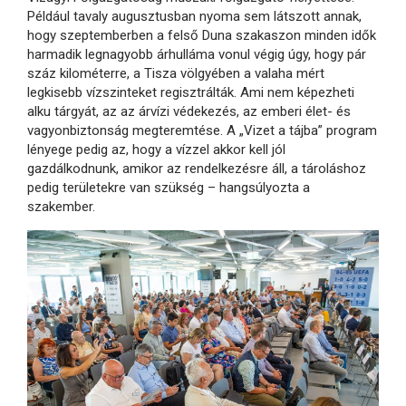
Például tavaly augusztusban nyoma sem látszott annak,
hogy szeptemberben a felső Duna szakaszon minden idők
harmadik legnagyobb árhulláma vonul végig úgy, hogy pár
száz kilométerre, a Tisza völgyében a valaha mért
legkisebb vízszinteket regisztrálták. Ami nem képezheti
alku tárgyát, az az árvízi védekezés, az emberi élet- és
vagyonbiztonság megteremtése. A „Vizet a tájba” program
lényege pedig az, hogy a vízzel akkor kell jól
gazdálkodnunk, amikor az rendelkezésre áll, a tároláshoz
pedig területekre van szükség – hangsúlyozta a
szakember.