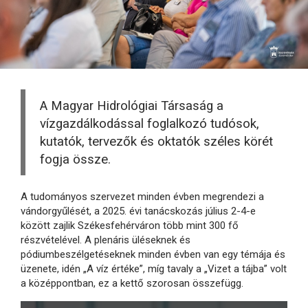
A Magyar Hidrológiai Társaság a
vízgazdálkodással foglalkozó tudósok,
kutatók, tervezők és oktatók széles körét
fogja össze.
A tudományos szervezet minden évben megrendezi a
vándorgyűlését, a 2025. évi tanácskozás július 2-4-e
között zajlik Székesfehérváron több mint 300 fő
részvételével. A plenáris üléseknek és
pódiumbeszélgetéseknek minden évben van egy témája és
üzenete, idén „A víz értéke”, míg tavaly a „Vizet a tájba” volt
a középpontban, ez a kettő szorosan összefügg.