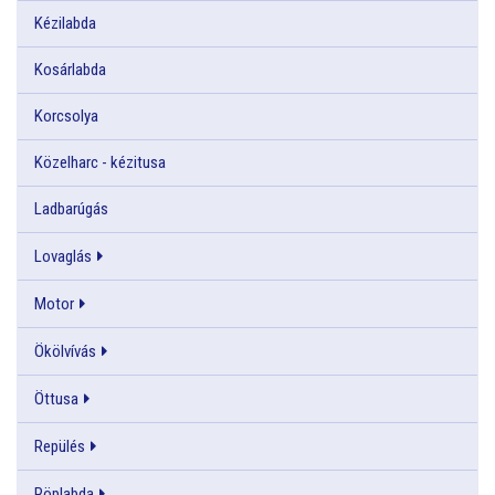
Kézilabda
Kosárlabda
Korcsolya
Közelharc - kézitusa
Ladbarúgás
Lovaglás
Motor
Ökölvívás
Öttusa
Repülés
Röplabda