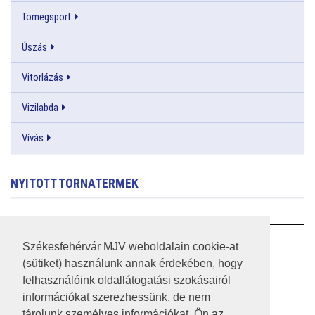
Tömegsport
Úszás
Vitorlázás
Vizilabda
Vívás
NYITOTT TORNATERMEK
RSS
Székesfehérvár MJV weboldalain cookie-at
(sütiket) használunk annak érdekében, hogy
A HONLAP 2017.03.31-I ÁLLAPOTA
felhasználóink oldallátogatási szokásairól
információkat szerezhessünk, de nem
JOGI NYILATKOZAT
tárolunk személyes információkat. Ön az