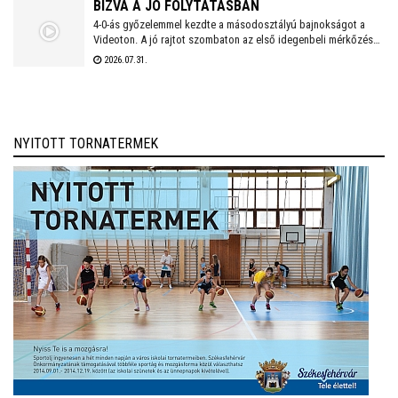
BÍZVA A JÓ FOLYTATÁSBAN
4-0-ás győzelemmel kezdte a másodosztályú bajnokságot a
Videoton. A jó rajtot szombaton az első idegenbeli mérkőzés
követi, a tavaly még NB I-es Kazincbarcika otthonában.
2026.07.31.
NYITOTT TORNATERMEK