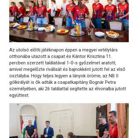
Az utolsó előtti játéknapon éppen a megyei vetélytárs
otthonába utazott a csapat és Kántor Krisztina 11.
percben szerzett találatával 1-0-s győzelmet aratott,
amivel megelőzte riválisát és bajnokként jutott fel az első
osztályba. Hogy teljes legyen a lányok öröme, az NB II
gólkirályát is ők adták a csapatkapitány Bognár Petra
személyében, aki 26 találattal segítette az élvonalba jutott
együttest.