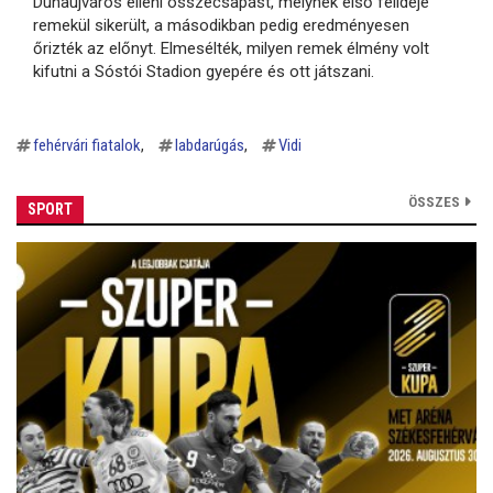
Dunaújváros elleni összecsapást, melynek első félideje
remekül sikerült, a másodikban pedig eredményesen
őrizték az előnyt. Elmesélték, milyen remek élmény volt
kifutni a Sóstói Stadion gyepére és ott játszani.
fehérvári fiatalok
labdarúgás
Vidi
ÖSSZES
SPORT