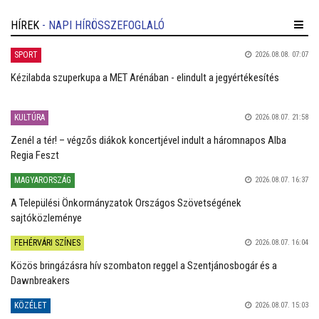
HÍREK
- NAPI HÍRÖSSZEFOGLALÓ
SPORT
2026.08.08. 07:07
Kézilabda szuperkupa a MET Arénában - elindult a jegyértékesítés
KULTÚRA
2026.08.07. 21:58
Zenél a tér! – végzős diákok koncertjével indult a háromnapos Alba
Regia Feszt
MAGYARORSZÁG
2026.08.07. 16:37
A Települési Önkormányzatok Országos Szövetségének
sajtóközleménye
FEHÉRVÁRI SZÍNES
2026.08.07. 16:04
Közös bringázásra hív szombaton reggel a Szentjánosbogár és a
Dawnbreakers
KÖZÉLET
2026.08.07. 15:03