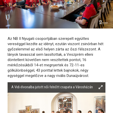
Az NB II Nyugati csoportjában szerepelt együttes
vereséggel kezdte az idényt, ezután viszont zsinórban hét
győzelemmel az első helyen zárta az őszi félszezont. A
lányok tavasszal sem lassítottak, a Veszprém elleni
döntetlent követően nem veszítettek pontot, 16
mérkőzésükből 14-et megnyertek és 72-11-es
gólkülönbséggel, 43 ponttal lettek bajnokok, négy
egységgel megelőzve a nagy rivális Dunaújvárost.
A Vidi élvonalba jutott női felnőtt csapata a Városházán