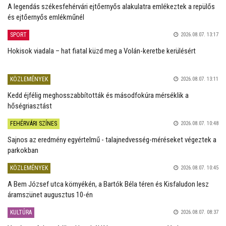
A legendás székesfehérvári ejtőernyős alakulatra emlékeztek a repülős
és ejtőernyős emlékműnél
SPORT
2026.08.07. 13:17
Hokisok viadala – hat fiatal küzd meg a Volán-keretbe kerülésért
KÖZLEMÉNYEK
2026.08.07. 13:11
Kedd éjfélig meghosszabbították és másodfokúra mérséklik a
hőségriasztást
FEHÉRVÁRI SZÍNES
2026.08.07. 10:48
Sajnos az eredmény egyértelmű - talajnedvesség-méréseket végeztek a
parkokban
KÖZLEMÉNYEK
2026.08.07. 10:45
A Bem József utca környékén, a Bartók Béla téren és Kisfaludon lesz
áramszünet augusztus 10-én
KULTÚRA
2026.08.07. 08:37