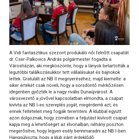
A Vidi fantasztikus szezont produkáló női felnőtt csapatát
dr. Cser-Palkovics András polgármester fogadta a
Városházán, aki megköszönte, hogy a lányok betartották a
legutóbbi találkozásukkor tett vállalásukat és bajnokok
lettek. Gratulált az NB II megnyeréséhez, majd kiemelte: a
siker értékét csak növeli, hogy a sorsdöntő mérkőzésen
idegenben győzték le a nagy rivális Dunaújvárost. A
városvezető a jövővel kapcsolatban elmondta, a csapat
kivívta az NB I-es szereplés jogát, megérdemli azt, és
ennek feltételeit meg fogják teremteni. A klubbal együtt
azon dolgoznak, hogy zömében a feljutást kivívott csapat
kapja meg a lehetőséget az élvonalban, néhány poszton
megerősítve, hogy legyen esély bennmaradni az NB I-ben.
Hangsúlyozta, hogy a klub iránt érdeklődő