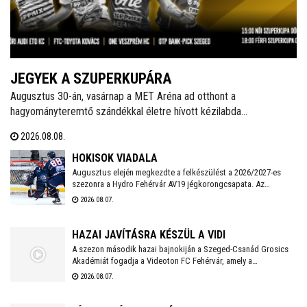
JEGYEK A SZUPERKUPÁRA
Augusztus 30-án, vasárnap a MET Aréna ad otthont a
hagyományteremtő szándékkal életre hívott kézilabda
szuperkupának. A hölgyeknél a Győri Audi ETO és a Ferencváros,
2026.08.08.
míg a férfiaknál a Veszprém és a Szeged küzd meg a serlegért. A
világklasszis csapatokat felvonultató kézilabdaünnepre jegyek már
HOKISOK VIADALA
kaphatók!
Augusztus elején megkezdte a felkészülést a 2026/2027-es
szezonra a Hydro Fehérvár AV19 jégkorongcsapata. Az
edzéseken részt vesz a FEHA19 hat fiatalja is, akik közül a
2026.08.07.
legjobb teljesítményt nyújtó játékos csatlakozhat a Volán
ICEHL-keretéhez.
HAZAI JAVÍTÁSRA KÉSZÜL A VIDI
A szezon második hazai bajnokiján a Szeged-Csanád Grosics
Akadémiát fogadja a Videoton FC Fehérvár, amely a
Kazincbarcika elleni vereséget követően szeretne ismét
2026.08.07.
győzelemmel örömet szerezni szurkolóinak.