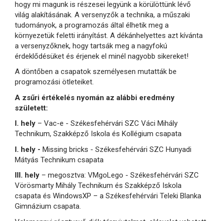
hogy mi magunk is részesei legyünk a körülöttünk lévő
világ alakításának. A versenyzők a technika, a műszaki
tudományok, a programozás által élhetik meg a
környezetük feletti irányítást. A dékánhelyettes azt kívánta
a versenyzőknek, hogy tartsák meg a nagyfokú
érdeklődésüket és érjenek el minél nagyobb sikereket!
A döntőben a csapatok személyesen mutatták be
programozási ötleteiket.
A zsűri értékelés nyomán az alábbi eredmény
született:
I. hely
– Vac-e - Székesfehérvári SZC Váci Mihály
Technikum, Szakképző Iskola és Kollégium csapata
I. hely -
Missing bricks - Székesfehérvári SZC Hunyadi
Mátyás Technikum csapata
III. hely
– megosztva: VMgoLego - Székesfehérvári SZC
Vörösmarty Mihály Technikum és Szakképző Iskola
csapata és WindowsXP – a Székesfehérvári Teleki Blanka
Gimnázium csapata.