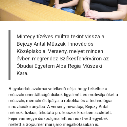
Mintegy tízéves múltra tekint vissza a
Bejczy Antal Műszaki Innovációs
Középiskolai Verseny, melyet minden
évben megrendez Székesfehérváron az
⁠Óbudai Egyetem Alba Regia Műszaki
Kara.
A gyakorlati szakmai vetélkedő célja, hogy felkeltse a
műszaki orientáltságú diákok figyelmét, és motiválja őket a
műszaki, mérnöki életpálya, a robotika és a technológiai
innovációk irányába. A verseny névadója, Bejczy Antal
mérnök, fizikus, űrkutató professzor Ercsiben született,
Fejér vármegye díszpolgára lett és részt vett egyebek
mellett a Sojourner marsjáró megalkotásában is.