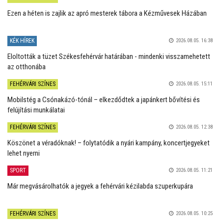
Ezen a héten is zajlik az apró mesterek tábora a Kézművesek Házában
KÉK HÍREK
2026.08.05. 16:38
Eloltották a tüzet Székesfehérvár határában - mindenki visszamehetett
az otthonába
FEHÉRVÁRI SZÍNES
2026.08.05. 15:11
Mobilstég a Csónakázó-tónál – elkezdődtek a japánkert bővítési és
felújítási munkálatai
FEHÉRVÁRI SZÍNES
2026.08.05. 12:38
Köszönet a véradóknak! – folytatódik a nyári kampány, koncertjegyeket
lehet nyerni
SPORT
2026.08.05. 11:21
Már megvásárolhatók a jegyek a fehérvári kézilabda szuperkupára
FEHÉRVÁRI SZÍNES
2026.08.05. 10:25