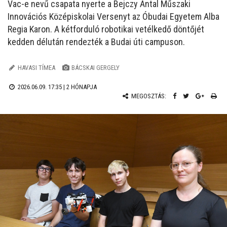
Vac-e nevű csapata nyerte a Bejczy Antal Műszaki
Innovációs Középiskolai Versenyt az Óbudai Egyetem Alba
Regia Karon. A kétforduló robotikai vetélkedő döntőjét
kedden délután rendezték a Budai úti campuson.
HAVASI TÍMEA
BÁCSKAI GERGELY
2026.06.09. 17:35 |
2 HÓNAPJA
MEGOSZTÁS: