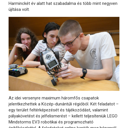
Harminckét év alatt hat szabadalma és több mint negyven
újítása volt.
Az idei versenyre maximum háromfős csapatok
jelentkezhettek a Közép-dunántúli régióból. Két feladatot –
egy terület feltérképezését és tájékozódást, valamint
pályakövetést és jelfelismerést – kellett teljesíteniük LEGO
Mindstorms EV3 robotikai és programozható
építőkészlettel. A feladatokat online kapták meg hónapról