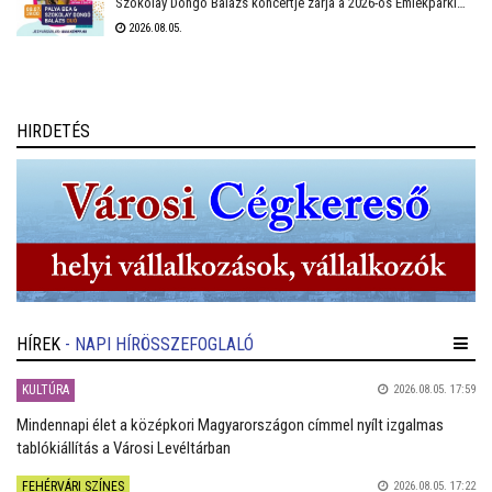
Szokolay Dongó Balázs koncertje zárja a 2026-os Emlékparki
Nyár programsorozatot a Katonai Emlékpark Pákozd – Nemzeti
2026.08.05.
Emlékhelyen. Népzenei gyökerek, improvizáció és személyes
történetek találkoznak ezen a nyári estén a szabadtéri
színpadon.
HIRDETÉS
HÍREK
- NAPI HÍRÖSSZEFOGLALÓ
KULTÚRA
2026.08.05. 17:59
Mindennapi élet a középkori Magyarországon címmel nyílt izgalmas
tablókiállítás a Városi Levéltárban
FEHÉRVÁRI SZÍNES
2026.08.05. 17:22