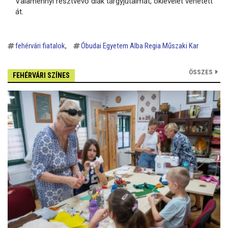
Valamennyi résztvevő diák tárgyjutalmat, oklevelet vehetett
át.
fehérvári fiatalok
Óbudai Egyetem Alba Regia Műszaki Kar
ÖSSZES
FEHÉRVÁRI SZÍNES