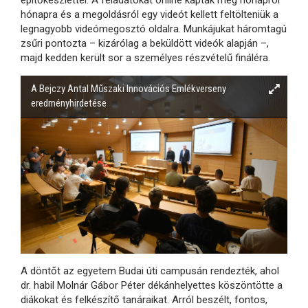
hónapra és a megoldásról egy videót kellett feltölteniük a
legnagyobb videómegosztó oldalra. Munkájukat háromtagú
zsűri pontozta – kizárólag a beküldött videók alapján –,
majd kedden került sor a személyes részvételű fináléra.
A Bejczy Antal Műszaki Innovációs Emlékverseny
eredményhirdetése
A döntőt az egyetem Budai úti campusán rendezték, ahol
dr. habil Molnár Gábor Péter dékánhelyettes köszöntötte a
diákokat és felkészítő tanáraikat. Arról beszélt, fontos,