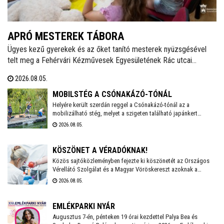
APRÓ MESTEREK TÁBORA
Ügyes kezű gyerekek és az őket tanító mesterek nyüzsgésével
telt meg a Fehérvári Kézművesek Egyesületének Rác utcai
portája. Ezen a héten zajlik a Gyermekműhely alkotótábor második
2026.08.05.
turnusa, ahol mintegy tíz diák tölti a vakációt kreatív, tartalmas
elfoglaltságokkal. A tábor a tervek szerint jövőre is folytatódik
MOBILSTÉG A CSÓNAKÁZÓ-TÓNÁL
július és augusztus első hetében.
Helyére került szerdán reggel a Csónakázó-tónál az a
mobilizálható stég, melyet a szigeten található japánkert
felújításához és bővítéséhez használnak a következő
2026.08.05.
hónapokban. A két oldalról kötéllel rögzített, mozgatható, nagy
teherbírású szerkezettel fogják beszállítani a szigetre a
szükséges nyersanyagokat és eszközöket.
KÖSZÖNET A VÉRADÓKNAK!
Közös sajtóközleményben fejezte ki köszönetét az Országos
Vérellátó Szolgálat és a Magyar Vöröskereszt azoknak a
véradóknak, akik az elmúlt hetekben segítették a vérkészletek
2026.08.05.
stabilizálását. A nyári kampány folytatódik, hiszen továbbra is
nagy szükség van a donorok segítségére.
EMLÉKPARKI NYÁR
Augusztus 7-én, pénteken 19 órai kezdettel Palya Bea és