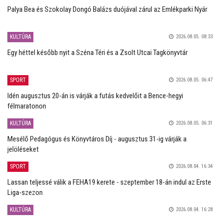
Palya Bea és Szokolay Dongó Balázs duójával zárul az Emlékparki Nyár
KULTÚRA
2026.08.05. 08:33
Egy héttel később nyit a Széna Téri és a Zsolt Utcai Tagkönyvtár
SPORT
2026.08.05. 06:47
Idén augusztus 20-án is várják a futás kedvelőit a Bence-hegyi
félmaratonon
KULTÚRA
2026.08.05. 06:31
Mesélő Pedagógus és Könyvtáros Díj - augusztus 31-ig várják a
jelöléseket
SPORT
2026.08.04. 16:34
Lassan teljessé válik a FEHA19 kerete - szeptember 18-án indul az Erste
Liga-szezon
KULTÚRA
2026.08.04. 16:28